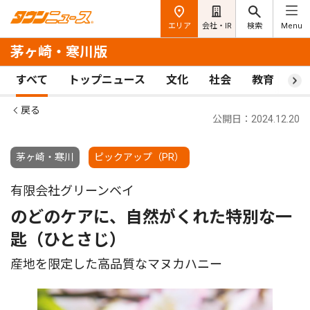
エリア
会社・IR
検索
Menu
茅ヶ崎・寒川版
すべて
トップニュース
文化
社会
教育
ス
戻る
公開日：2024.12.20
茅ヶ崎・寒川
ピックアップ（PR）
有限会社グリーンベイ
のどのケアに、自然がくれた特別な一
匙（ひとさじ）
産地を限定した高品質なマヌカハニー