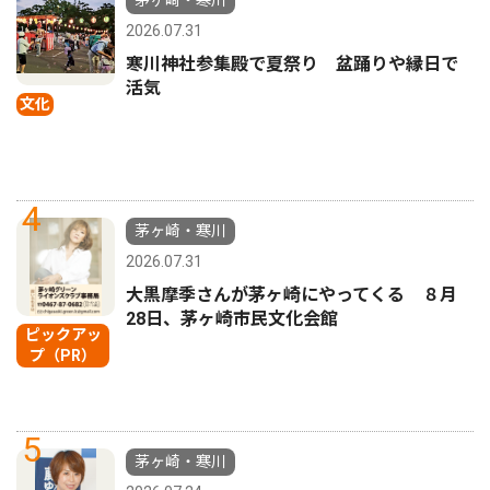
茅ヶ崎・寒川
2026.07.31
寒川神社参集殿で夏祭り 盆踊りや縁日で
活気
文化
4
茅ヶ崎・寒川
2026.07.31
大黒摩季さんが茅ヶ崎にやってくる ８月
28日、茅ヶ崎市民文化会館
ピックアッ
プ（PR）
5
茅ヶ崎・寒川