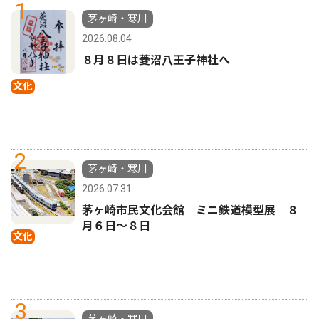
1
茅ヶ崎・寒川
2026.08.04
８月８日は菱沼八王子神社へ
文化
2
茅ヶ崎・寒川
2026.07.31
茅ヶ崎市民文化会館 ミニ鉄道模型展 ８
月６日〜８日
文化
3