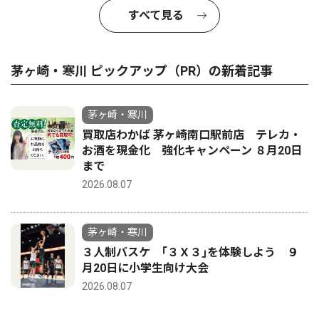
すべて見る
茅ヶ崎・寒川 ピックアップ（PR）の新着記事
茅ヶ崎・寒川
買取店わかば 茅ヶ崎南口駅前店 テレカ・
お酒を現金化 強化キャンペーン ８月20日
まで
2026.08.07
茅ヶ崎・寒川
３人制バスケ ｢３Ｘ３｣を体験しよう ９
月20日に小学生向け大会
2026.08.07