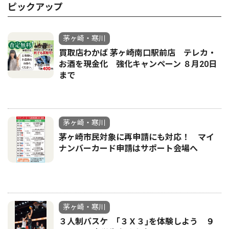
ピックアップ
茅ヶ崎・寒川
買取店わかば 茅ヶ崎南口駅前店 テレカ・
お酒を現金化 強化キャンペーン ８月20日
まで
茅ヶ崎・寒川
茅ヶ崎市民対象に再申請にも対応！ マイ
ナンバーカード申請はサポート会場へ
茅ヶ崎・寒川
３人制バスケ ｢３Ｘ３｣を体験しよう ９