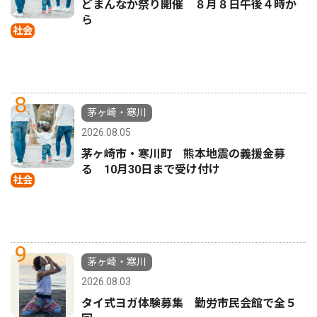
どまんなか祭り開催 ８月８日午後４時か
ら
社会
8
茅ヶ崎・寒川
2026.08.05
茅ヶ崎市・寒川町 熊本地震の義援金募
る 10月30日まで受け付け
社会
9
茅ヶ崎・寒川
2026.08.03
タイ式ヨガ体験募集 勤労市民会館で全５