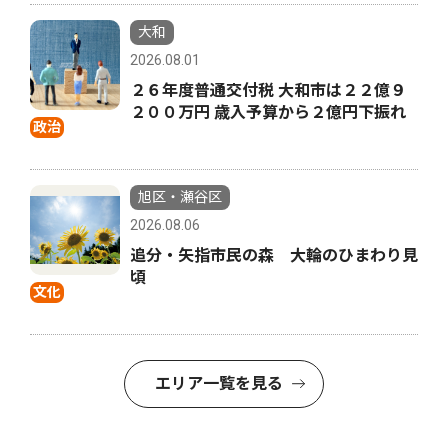
大和
2026.08.01
２６年度普通交付税 大和市は２２億９
２００万円 歳入予算から２億円下振れ
政治
旭区・瀬谷区
2026.08.06
追分・矢指市民の森 大輪のひまわり見
頃
文化
エリア一覧を見る