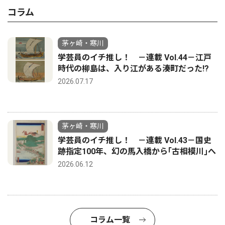
コラム
茅ヶ崎・寒川
学芸員のイチ推し！ －連載 Vol.44－江戸
時代の柳島は、入り江がある湊町だった!?
2026.07.17
茅ヶ崎・寒川
学芸員のイチ推し！ －連載 Vol.43－国史
跡指定100年、幻の馬入橋から｢古相模川｣へ
2026.06.12
コラム一覧