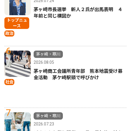
2026.07.24
茅ヶ崎市長選挙 新人２氏が出馬表明 ４
年前と同じ構図か
トップニュ
ース
政治
6
茅ヶ崎・寒川
2026.08.05
茅ヶ崎商工会議所青年部 熊本地震受け募
金活動 茅ケ崎駅頭で呼びかけ
社会
7
茅ヶ崎・寒川
2026.07.23