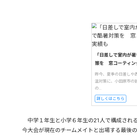
「日差しで室内が暑
策を 窓コーティン
昨今、夏季の日差しや西
温対策に、小田原市の
の...
詳しくはこちら
中学１年生と小学６年生の21人で構成され
今大会が現在のチームメイトと出場する最後