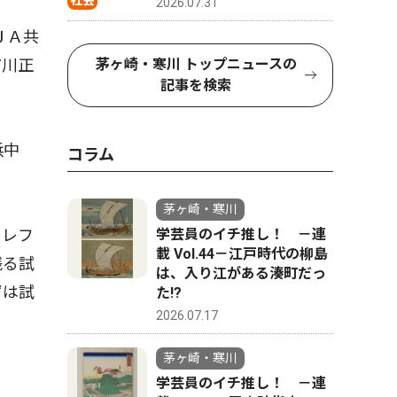
社会
2026.07.31
ＪＡ共
茅ヶ崎・寒川 トップニュースの
市川正
記事を検索
浜中
コラム
茅ヶ崎・寒川
学芸員のイチ推し！ －連
・レフ
載 Vol.44－江戸時代の柳島
残る試
は、入り江がある湊町だっ
ずは試
た!?
2026.07.17
茅ヶ崎・寒川
学芸員のイチ推し！ －連