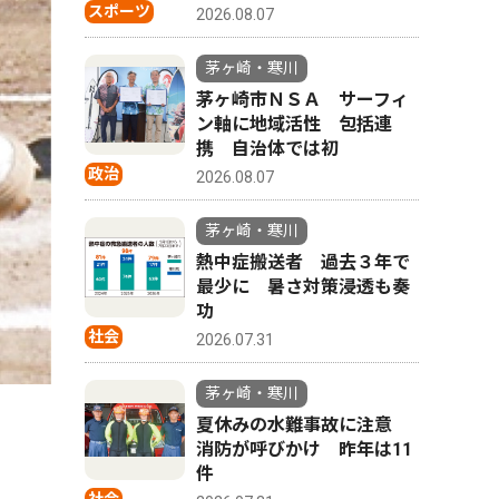
スポーツ
2026.08.07
茅ヶ崎・寒川
茅ヶ崎市ＮＳＡ サーフィ
ン軸に地域活性 包括連
携 自治体では初
政治
2026.08.07
茅ヶ崎・寒川
熱中症搬送者 過去３年で
最少に 暑さ対策浸透も奏
功
社会
2026.07.31
茅ヶ崎・寒川
夏休みの水難事故に注意
消防が呼びかけ 昨年は11
件