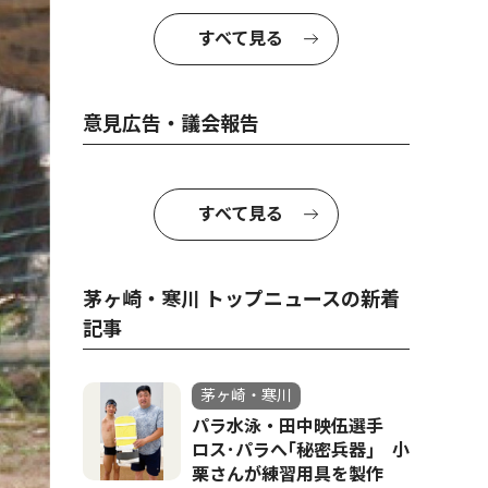
すべて見る
意見広告・議会報告
すべて見る
茅ヶ崎・寒川 トップニュースの新着
記事
茅ヶ崎・寒川
パラ水泳・田中映伍選手
ロス･パラへ｢秘密兵器｣ 小
栗さんが練習用具を製作