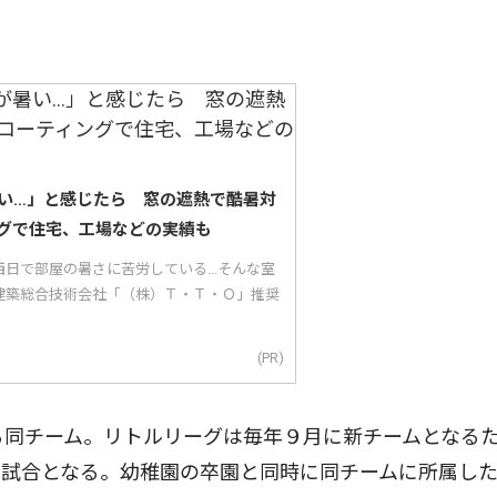
い…」と感じたら 窓の遮熱で酷暑対
グで住宅、工場などの実績も
日で部屋の暑さに苦労している...そんな室
建築総合技術会社「（株）Ｔ・Ｔ・Ｏ」推奨
(PR)
る同チーム。リトルリーグは毎年９月に新チームとなる
の試合となる。幼稚園の卒園と同時に同チームに所属し