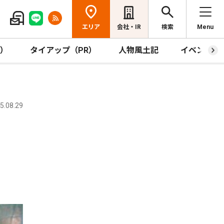
エリア
会社・IR
検索
Menu
R）
タイアップ（PR）
人物風土記
イベント
.08.29