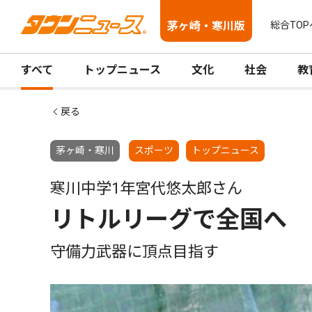
茅ヶ崎・寒川版
総合TOP
すべて
トップニュース
文化
社会
教
戻る
茅ヶ崎・寒川
スポーツ
トップニュース
寒川中学1年宮代悠太郎さん
リトルリーグで全国へ
守備力武器に頂点目指す