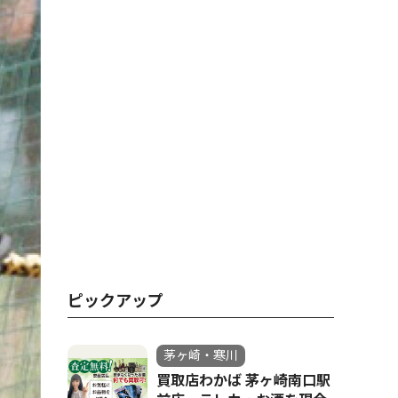
ピックアップ
茅ヶ崎・寒川
買取店わかば 茅ヶ崎南口駅