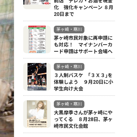
前店 テレカ・お酒を現金
化 強化キャンペーン ８月
20日まで
茅ヶ崎・寒川
茅ヶ崎市民対象に再申請に
も対応！ マイナンバーカ
ード申請はサポート会場へ
茅ヶ崎・寒川
３人制バスケ ｢３Ｘ３｣を
体験しよう ９月20日に小
学生向け大会
茅ヶ崎・寒川
大黒摩季さんが茅ヶ崎にや
ってくる ８月28日、茅ヶ
崎市民文化会館