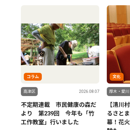
コラム
文化
高津区
2026.08.07
厚木・愛川
不定期連載 市民健康の森だ
【清川村
より 第239回 今年も「竹
るさとま
工作教室」行いました
幕！花火