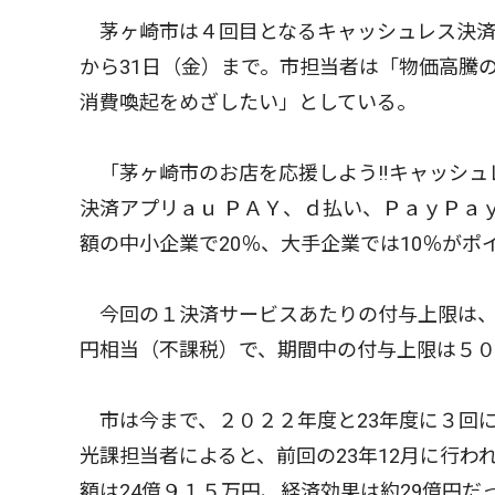
茅ヶ崎市は４回目となるキャッシュレス決済に
から31日（金）まで。市担当者は「物価高騰
消費喚起をめざしたい」としている。
「茅ヶ崎市のお店を応援しよう‼キャッシュ
決済アプリａｕ ＰＡＹ、ｄ払い、ＰａｙＰａ
額の中小企業で20％、大手企業では10％が
今回の１決済サービスあたりの付与上限は、
円相当（不課税）で、期間中の付与上限は５
市は今まで、２０２２年度と23年度に３回
光課担当者によると、前回の23年12月に行
額は24億９１５万円、経済効果は約29億円