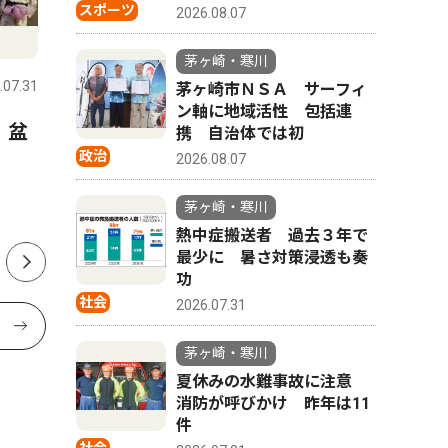
スポーツ
2026.08.07
ピックアップ（PR）
トップニ
茅ヶ崎・寒川
.07.31
茅ヶ崎・寒川
2026.07.31
茅ヶ崎・寒
茅ヶ崎市ＮＳＡ サーフィ
ン軸に地域活性 包括連
 盆
大黒摩季さんが茅ヶ崎にやっ
茅ヶ崎市
携 自治体では初
政治
てくる ８月28日、茅ヶ崎市
出馬表明
2026.08.07
民文化会館
か
茅ヶ崎・寒川
熱中症搬送者 過去３年で
最少に 暑さ対策浸透も奏
功
社会
2026.07.31
茅ヶ崎・寒川
夏休みの水難事故に注意
消防が呼びかけ 昨年は11
件