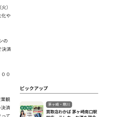
（火）
性化や
ンの
で決済
。
０００
ピックアップ
産業観
茅ヶ崎・寒川
の決済
買取店わかば 茅ヶ崎南口駅
まって