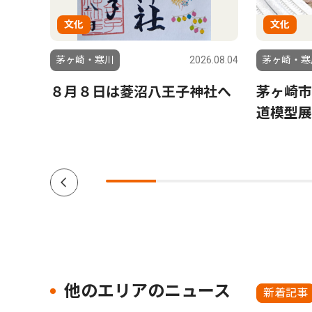
文化
文化
6.08.06
茅ヶ崎・寒川
2026.08.04
茅ヶ崎・寒
よう
８月８日は菱沼八王子神社へ
茅ヶ崎市
道模型展
他のエリアのニュース
新着記事