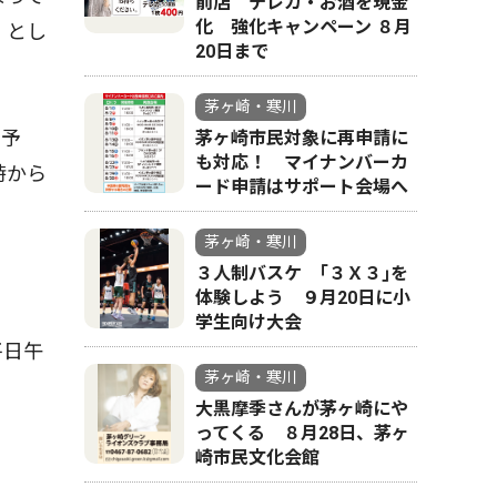
前店 テレカ・お酒を現金
化 強化キャンペーン ８月
」とし
20日まで
茅ヶ崎・寒川
を予
茅ヶ崎市民対象に再申請に
も対応！ マイナンバーカ
時から
ード申請はサポート会場へ
茅ヶ崎・寒川
３人制バスケ ｢３Ｘ３｣を
体験しよう ９月20日に小
学生向け大会
平日午
茅ヶ崎・寒川
大黒摩季さんが茅ヶ崎にや
ってくる ８月28日、茅ヶ
崎市民文化会館