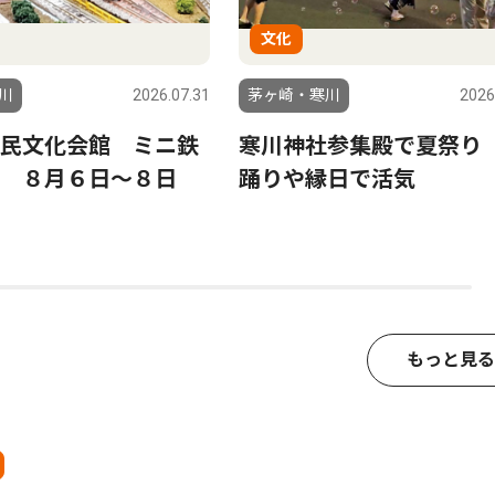
文化
川
2026.07.31
茅ヶ崎・寒川
2026
民文化会館 ミニ鉄
寒川神社参集殿で夏祭り
 ８月６日〜８日
踊りや縁日で活気
もっと見る