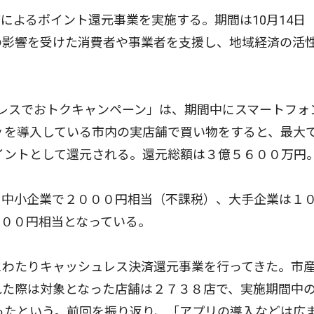
よるポイント還元事業を実施する。期間は10月14日
の影響を受けた消費者や事業者を支援し、地域経済の活
レスでおトクキャンペーン」は、期間中にスマートフォ
ｙを導入している市内の実店舗で買い物をすると、最大
ポイントとして還元される。還元総額は３億５６００万円
中小企業で２０００円相当（不課税）、大手企業は１
０００円相当となっている。
にわたりキャッシュレス決済還元事業を行ってきた。市
われた際は対象となった店舗は２７３８店で、実施期間中
だったという。前回を振り返り、「アプリの導入などは広