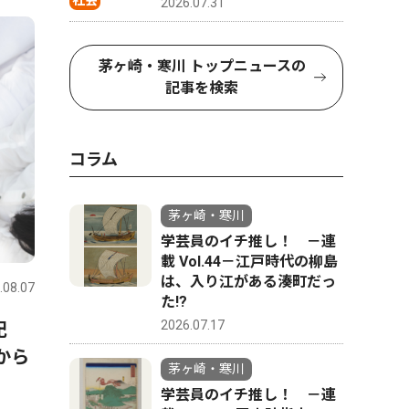
社会
2026.07.31
茅ヶ崎・寒川 トップニュースの
記事を検索
コラム
茅ヶ崎・寒川
学芸員のイチ推し！ －連
載 Vol.44－江戸時代の柳島
は、入り江がある湊町だっ
.08.07
た!?
2026.07.17
記
から
茅ヶ崎・寒川
学芸員のイチ推し！ －連