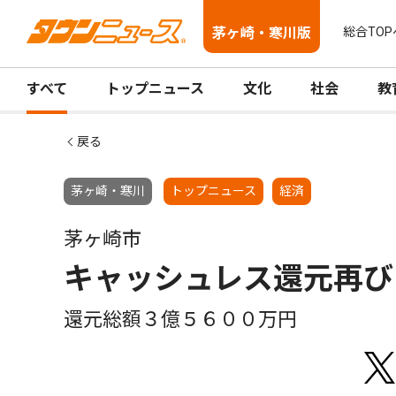
茅ヶ崎・寒川版
総合TOP
すべて
トップニュース
文化
社会
教
戻る
茅ヶ崎・寒川
トップニュース
経済
茅ヶ崎市
キャッシュレス還元再び
還元総額３億５６００万円