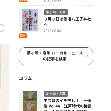
2026.08.05
茅ヶ崎・寒川
８月８日は菱沼八王子神社
へ
2026.08.04
文化
4
5
茅ヶ崎・寒川 ローカルニュース
の記事を検索
コラム
茅ヶ崎・寒川
学芸員のイチ推し！ －連
文化
トップニ
載 Vol.44－江戸時代の柳島