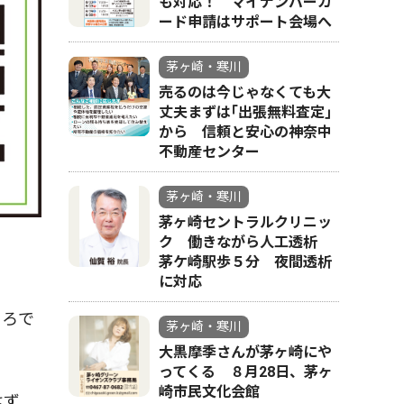
も対応！ マイナンバーカ
ード申請はサポート会場へ
茅ヶ崎・寒川
売るのは今じゃなくても大
丈夫まずは｢出張無料査定｣
から 信頼と安心の神奈中
不動産センター
茅ヶ崎・寒川
茅ヶ崎セントラルクリニッ
ク 働きながら人工透析
茅ケ崎駅歩５分 夜間透析
に対応
ころで
茅ヶ崎・寒川
大黒摩季さんが茅ヶ崎にや
ってくる ８月28日、茅ヶ
崎市民文化会館
はず