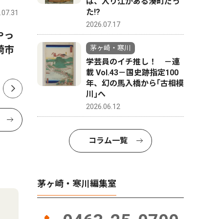
は、入り江がある湊町だっ
た!?
.07.31
茅ヶ崎・寒川
2026.07.31
茅ヶ崎・寒
2026.07.17
やっ
寒川神社参集殿で夏祭り 盆
茅ヶ崎市
崎市
踊りや縁日で活気
出馬表明
茅ヶ崎・寒川
学芸員のイチ推し！ －連
か
載 Vol.43－国史跡指定100
年、幻の馬入橋から｢古相模
川｣へ
2026.06.12
コラム一覧
茅ヶ崎・寒川編集室