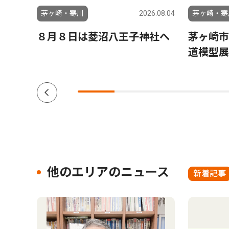
6.07.17
茅ヶ崎・寒川
2026.08.04
茅ヶ崎・寒
 特
８月８日は菱沼八王子神社へ
茅ヶ崎市
ショ
道模型展
他のエリアのニュース
新着記事