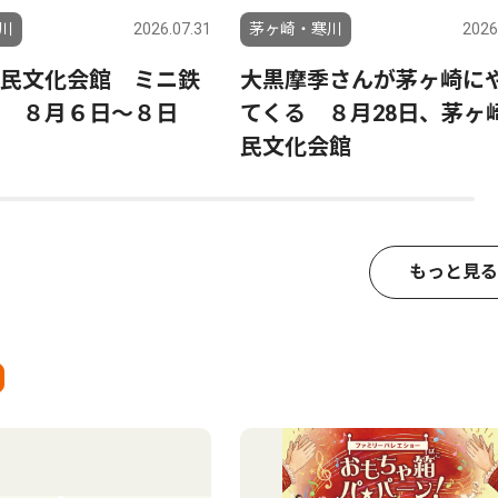
川
2026.07.31
茅ヶ崎・寒川
2026
民文化会館 ミニ鉄
大黒摩季さんが茅ヶ崎に
 ８月６日〜８日
てくる ８月28日、茅ヶ
民文化会館
もっと見る