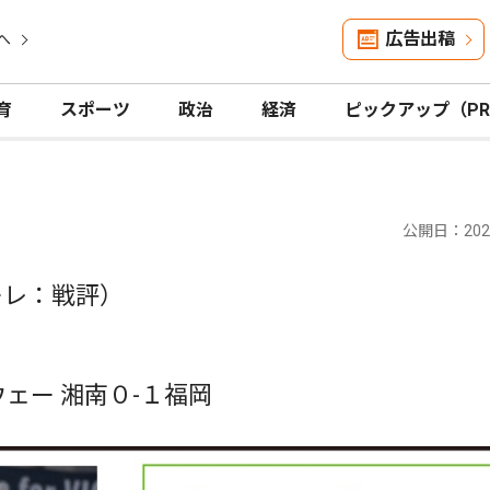
広告出稿
へ
育
スポーツ
政治
経済
ピックアップ（P
公開日：2025
ーレ：戦評）
ウェー 湘南０-１福岡