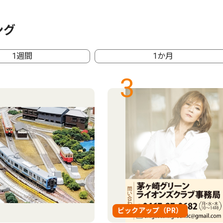
ング
1週間
1か月
3
ピックアップ（PR）