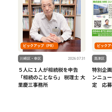
ピックアップ（PR）
ピックア
川崎区・幸区
2026.07.31
高津区
５人に１人が相続税を申告
特別企画
「相続のことなら」 税理士 大
ンニュー
里慶三事務所
定 応募