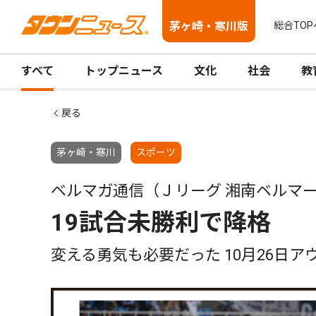
茅ヶ崎・寒川版
総合TOP
すべて
トップニュース
文化
社会
教
戻る
茅ヶ崎・寒川
スポーツ
ベルマガ通信（Ｊリーグ 湘南ベルマ
19試合未勝利で降格
変える勇気も必要だった 10月26日ア