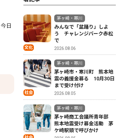
茅ヶ崎・寒川
を今日
みんなで「盆踊り」しよ
う チャレンジパーク赤松
で
文化
2026.08.06
茅ヶ崎・寒川
茅ヶ崎市・寒川町 熊本地
震の義援金募る 10月30日
まで受け付け
社会
2026.08.05
茅ヶ崎・寒川
茅ヶ崎商工会議所青年部
熊本地震受け募金活動 茅
ケ崎駅頭で呼びかけ
社会