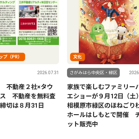
ップ（PR）
文化
2026.07.31
さがみはら中央区・緑区
2026
 不動産２社×タウ
家族で楽しむファミリー
ス 不動産を無料査
エショーが９月12日（土
締切は８月31日
相模原市緑区のほねごり
ホールはしもとで開催 
ット販売中