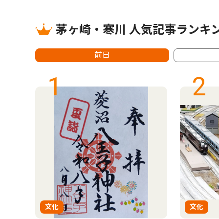
茅ヶ崎・寒川 人気記事ランキ
前日
1
2
文化
文化