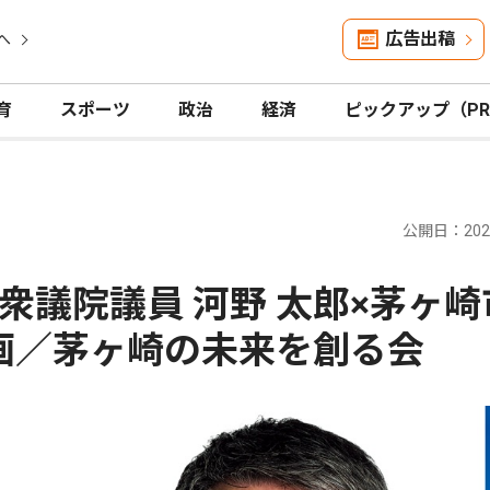
広告出稿
へ
育
スポーツ
政治
経済
ピックアップ（P
公開日：2026
衆議院議員 河野 太郎×茅ヶ崎
企画／茅ヶ崎の未来を創る会