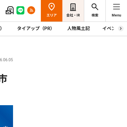
エリア
会社・IR
検索
Menu
R）
タイアップ（PR）
人物風土記
イベント
.06.05
市