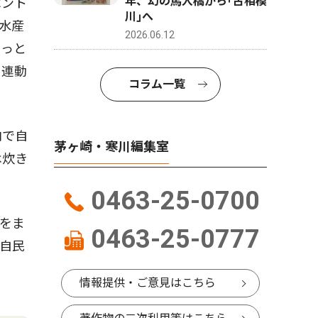
年、幻の馬入橋から｢古相模
ベント
川｣へ
水産
2026.06.12
もっと
と連動
コラム一覧
内で自
茅ヶ崎・寒川編集室
は炊き
0463-25-0700
をま
0463-25-0777
自民
情報提供・ご意見はこちら