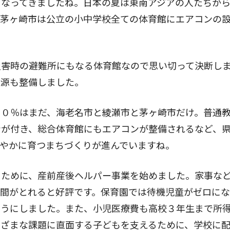
くなってきましたね。日本の夏は東南アジアの人たちか
、茅ヶ崎市は公立の小中学校全ての体育館にエアコンの
災害時の避難所にもなる体育館なので思い切って決断し
電源も整備しました。
００％はまだ、海老名市と綾瀬市と茅ヶ崎市だけ。普通
ンが付き、総合体育館にもエアコンが整備されるなど、
やかに育つまちづくりが進んでいますね。
るために、産前産後ヘルパー事業を始めました。家事な
間がとれると好評です。保育園では待機児童がゼロにな
ようにしました。また、小児医療費も高校３年生まで所
まざまな課題に直面する子どもを支えるために、学校に