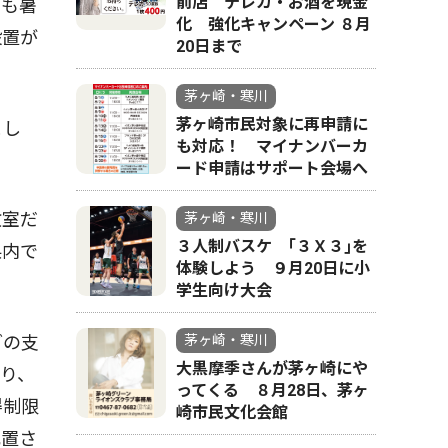
前店 テレカ・お酒を現金
らも暑
化 強化キャンペーン ８月
設置が
20日まで
茅ヶ崎・寒川
茅ヶ崎市民対象に再申請に
まし
も対応！ マイナンバーカ
ード申請はサポート会場へ
教室だ
茅ヶ崎・寒川
３人制バスケ ｢３Ｘ３｣を
県内で
体験しよう ９月20日に小
学生向け大会
どの支
茅ヶ崎・寒川
大黒摩季さんが茅ヶ崎にや
り、
ってくる ８月28日、茅ヶ
得制限
崎市民文化会館
配置さ