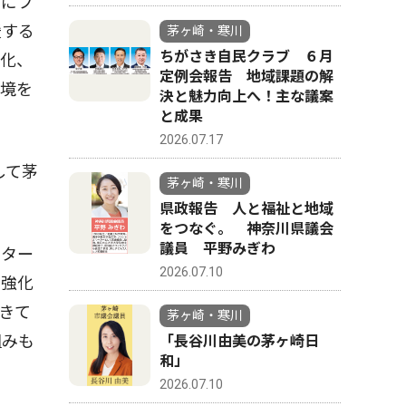
方にフ
援する
茅ヶ崎・寒川
ちがさき自民クラブ ６月
ー化、
定例会報告 地域課題の解
環境を
決と魅力向上へ！主な議案
と成果
2026.07.17
して茅
茅ヶ崎・寒川
県政報告 人と福祉と地域
をつなぐ。 神奈川県議会
議員 平野みぎわ
ンター
2026.07.10
を強化
きて
茅ヶ崎・寒川
組みも
「長谷川由美の茅ヶ崎日
和」
2026.07.10