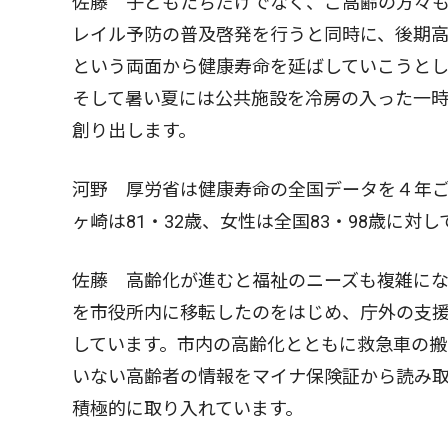
佐藤 子どもたちだけでなく、ご高齢の方々
レイル予防の普及啓発を行うと同時に、後期
という両面から健康寿命を延ばしていこうと
そして暑い夏には公共施設を冷房の入った一
創り出します。
河野 厚労省は健康寿命の全国データを４年ご
ヶ崎は81・32歳、女性は全国83・98歳に対
佐藤 高齢化が進むと福祉のニーズも複雑に
を市役所内に移転したのをはじめ、庁外の支
しています。市内の高齢化とともに救急車の搬
いない高齢者の情報をマイナ保険証から読み
積極的に取り入れています。