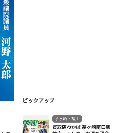
ピックアップ
茅ヶ崎・寒川
買取店わかば 茅ヶ崎南口駅