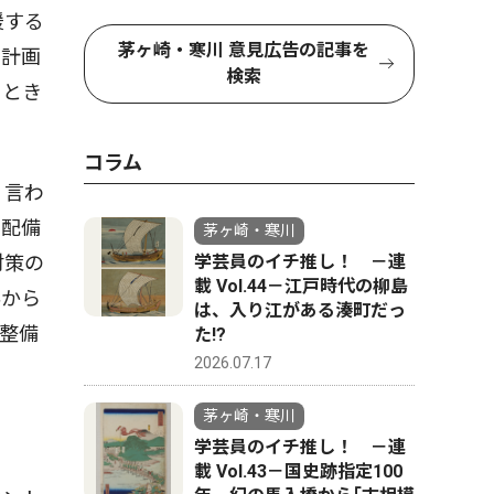
援する
茅ヶ崎・寒川 意見広告の記事を
難計画
検索
うとき
コラム
く言わ
を配備
茅ヶ崎・寒川
対策の
学芸員のイチ推し！ －連
載 Vol.44－江戸時代の柳島
外から
は、入り江がある湊町だっ
整備
た!?
2026.07.17
茅ヶ崎・寒川
学芸員のイチ推し！ －連
載 Vol.43－国史跡指定100