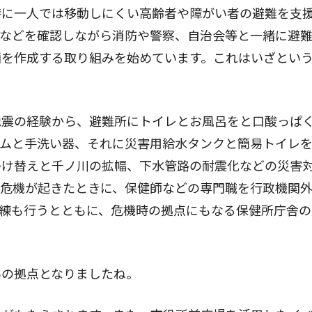
時に一人では移動しにくい高齢者や障がい者の避難を支
人などを確認しながら消防や警察、自治会等と一緒に避
画を作成する取り組みを始めています。これはいざとい
地震の経験から、避難所にトイレとお風呂をと口酸っぱ
テムと手洗い器、それに災害用給水タンクと簡易トイレ
掛け替えと千ノ川の拡幅、下水管路の耐震化などの災害
症危機が起きたときに、保健師などの専門職を行政機関
練も行うとともに、危機時の拠点にもなる保健所庁舎の
いの拠点となりましたね。