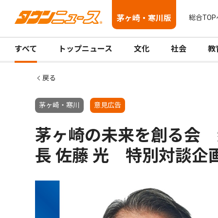
茅ヶ崎・寒川版
総合TOP
すべて
トップニュース
文化
社会
教
戻る
茅ヶ崎・寒川
意見広告
茅ヶ崎の未来を創る会 
長 佐藤 光 特別対談