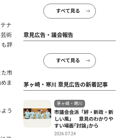
すべて見る
ステナ
や芸術
意見広告・議会報告
」も評
。
すべて見る
また市
始めま
茅ヶ崎・寒川 意見広告の新着記事
茅ヶ崎・寒川
るよう
市議会会派「絆・新政・新
しい風」 意見のわかりや
すい場面｢討論｣から
2026.07.24