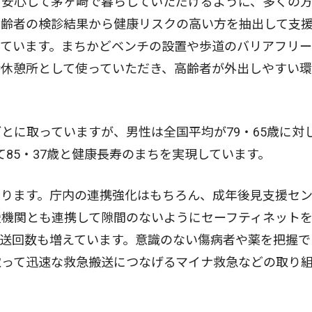
も安心して茅ヶ崎で暮らしていただけるように、多くの
高齢者の検診結果から健康リスクの高い方を抽出して支
しています。まちかどベンチの設置や歩道のバリアフリ
時休憩所として使っていただき、高齢者が外出しやすい
とに取っていますが、男性は全国平均が79・65歳に対
して85・37歳と健康長寿のまちを実現しています。
なります。庁内の連携強化はもちろん、成年後見支援セ
援機関とも連携して隙間のないようにセーフティネット
送回数も増えています。意識のない傷病者や薬を把握で
取って迅速な救急搬送につなげるマイナ救急などの取り