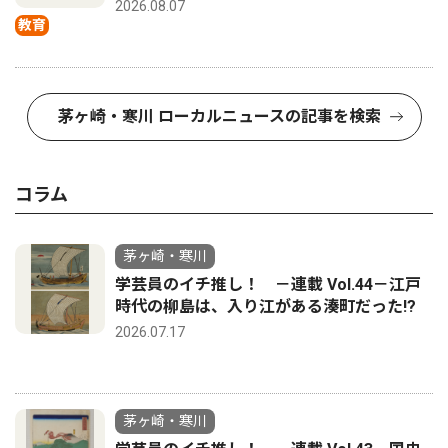
2026.08.07
教育
茅ヶ崎・寒川 ローカルニュースの記事を検索
コラム
茅ヶ崎・寒川
学芸員のイチ推し！ －連載 Vol.44－江戸
時代の柳島は、入り江がある湊町だった!?
2026.07.17
茅ヶ崎・寒川