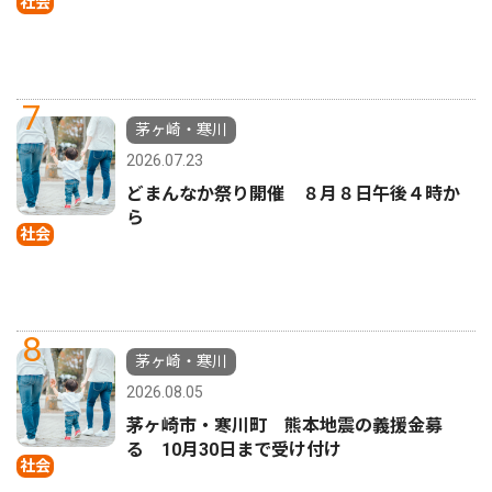
社会
7
茅ヶ崎・寒川
2026.07.23
どまんなか祭り開催 ８月８日午後４時か
ら
社会
8
茅ヶ崎・寒川
2026.08.05
茅ヶ崎市・寒川町 熊本地震の義援金募
る 10月30日まで受け付け
社会