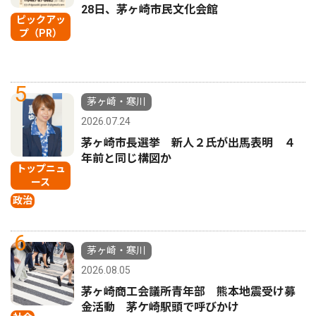
28日、茅ヶ崎市民文化会館
ピックアッ
プ（PR）
5
茅ヶ崎・寒川
2026.07.24
茅ヶ崎市長選挙 新人２氏が出馬表明 ４
年前と同じ構図か
トップニュ
ース
政治
6
茅ヶ崎・寒川
2026.08.05
茅ヶ崎商工会議所青年部 熊本地震受け募
金活動 茅ケ崎駅頭で呼びかけ