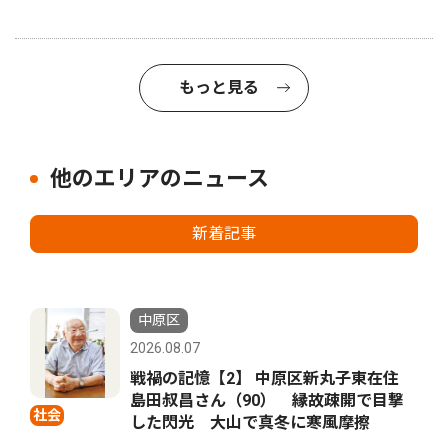
もっと見る
他のエリアのニュース
新着記事
中原区
2026.08.07
戦禍の記憶【2】 中原区新丸子東在住
島田叔昌さん（90） 縁故疎開で目撃
社会
した閃光 大山で真冬に寒風摩擦