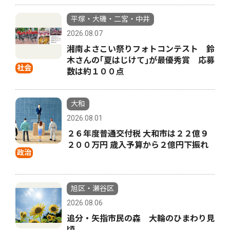
平塚・大磯・二宮・中井
2026.08.07
湘南よさこい祭りフォトコンテスト 鈴
木さんの｢夏はじけて｣が最優秀賞 応募
社会
数は約１００点
大和
2026.08.01
２６年度普通交付税 大和市は２２億９
２００万円 歳入予算から２億円下振れ
政治
旭区・瀬谷区
2026.08.06
追分・矢指市民の森 大輪のひまわり見
頃