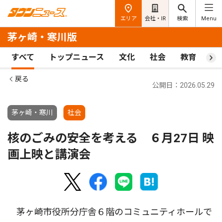
エリア
会社・IR
検索
Menu
茅ヶ崎・寒川版
すべて
トップニュース
文化
社会
教育
ス
戻る
公開日：2026.05.29
茅ヶ崎・寒川
社会
核のごみの安全を考える ６月27日 映
画上映と講演会
茅ヶ崎市役所分庁舎６階のコミュニティホールで