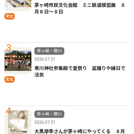
茅ヶ崎市民文化会館 ミニ鉄道模型展 ８
月６日〜８日
文化
3
茅ヶ崎・寒川
2026.07.31
寒川神社参集殿で夏祭り 盆踊りや縁日で
活気
文化
4
茅ヶ崎・寒川
2026.07.31
大黒摩季さんが茅ヶ崎にやってくる ８月