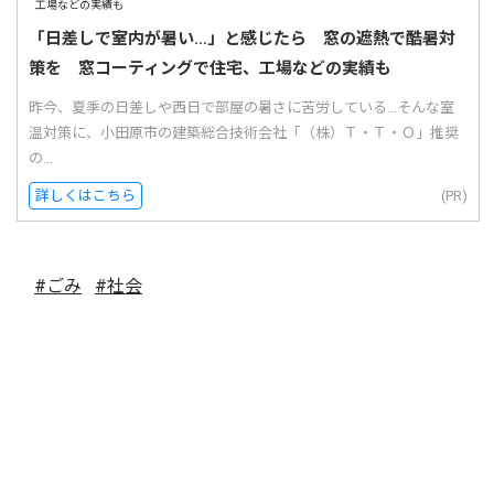
「日差しで室内が暑い…」と感じたら 窓の遮熱で酷暑対
策を 窓コーティングで住宅、工場などの実績も
昨今、夏季の日差しや西日で部屋の暑さに苦労している...そんな室
温対策に、小田原市の建築総合技術会社「（株）Ｔ・Ｔ・Ｏ」推奨
の...
詳しくはこちら
(PR)
#ごみ
#社会