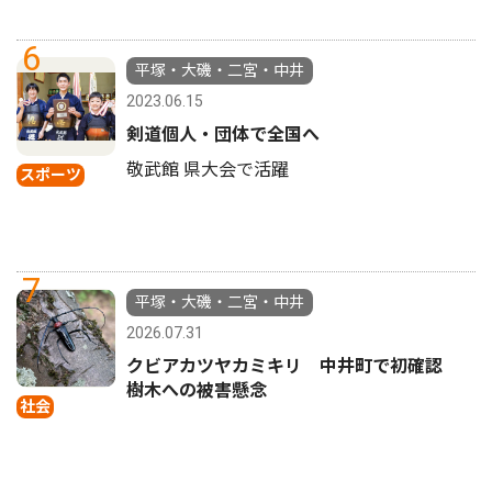
6
平塚・大磯・二宮・中井
2023.06.15
剣道個人・団体で全国へ
敬武館 県大会で活躍
スポーツ
7
平塚・大磯・二宮・中井
2026.07.31
クビアカツヤカミキリ 中井町で初確認
樹木への被害懸念
社会