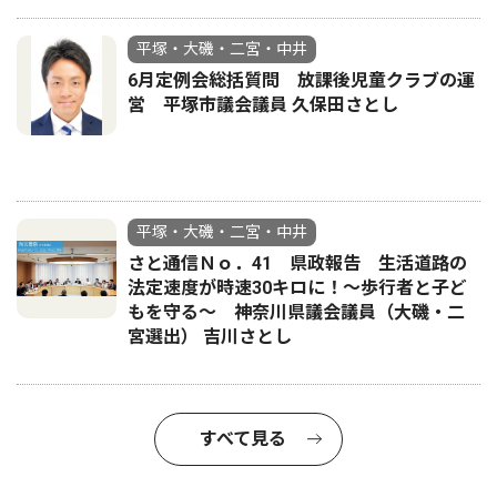
平塚・大磯・二宮・中井
6月定例会総括質問 放課後児童クラブの運
営 平塚市議会議員 久保田さとし
平塚・大磯・二宮・中井
さと通信Ｎｏ．41 県政報告 生活道路の
法定速度が時速30キロに！〜歩行者と子ど
もを守る〜 神奈川県議会議員（大磯・二
宮選出） 吉川さとし
すべて見る