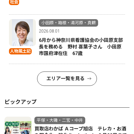
社会
小田原・箱根・湯河原・真鶴
2026.08.01
6月から神奈川県看護協会の小田原支部
長を務める 野村 喜葉子さん 小田原
人物風土記
市国府津在住 67歳
エリア一覧を見る
ピックアップ
平塚・大磯・二宮・中井
買取店わかば Ａコープ旭店 テレカ・お酒