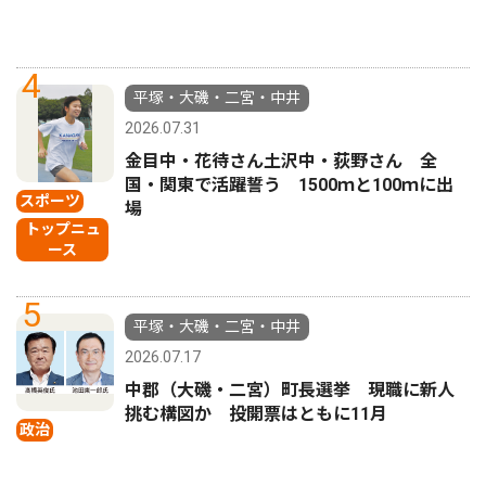
4
平塚・大磯・二宮・中井
2026.07.31
金目中・花待さん土沢中・荻野さん 全
国・関東で活躍誓う 1500ｍと100ｍに出
スポーツ
場
トップニュ
ース
5
平塚・大磯・二宮・中井
2026.07.17
中郡（大磯・二宮）町長選挙 現職に新人
挑む構図か 投開票はともに11月
政治