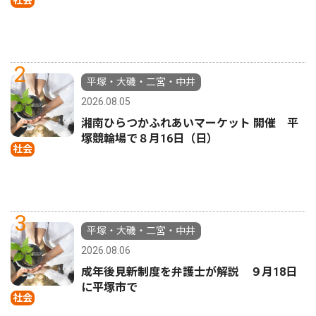
社会
2
平塚・大磯・二宮・中井
2026.08.05
湘南ひらつかふれあいマーケット 開催 平
塚競輪場で８月16日（日）
社会
3
平塚・大磯・二宮・中井
2026.08.06
成年後見新制度を弁護士が解説 ９月18日
に平塚市で
社会