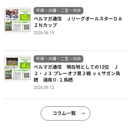
平塚・大磯・二宮・中井
ベルマガ通信 ＪリーグオールスターＤＡ
ＺＮカップ
2026.06.19
平塚・大磯・二宮・中井
ベルマガ通信 現在地としての12位 Ｊ
２・Ｊ３ プレーオフ第２戦 ｖｓサガン鳥
栖 湘南０-１鳥栖
2026.06.12
コラム一覧