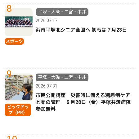
8
平塚・大磯・二宮・中井
2026.07.17
湘南平塚北シニア全国へ 初戦は７月23日
スポーツ
9
平塚・大磯・二宮・中井
2026.07.31
市民公開講座 災害時に備える糖尿病ケア
と薬の管理 ８月28日（金）平塚共済病院
ピックアッ
参加無料
プ（PR）