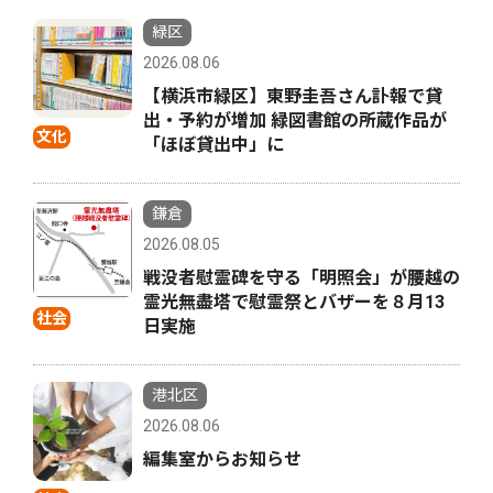
緑区
2026.08.06
【横浜市緑区】東野圭吾さん訃報で貸
出・予約が増加 緑図書館の所蔵作品が
文化
「ほぼ貸出中」に
鎌倉
2026.08.05
戦没者慰霊碑を守る「明照会」が腰越の
霊光無盡塔で慰霊祭とバザーを８月13
社会
日実施
港北区
2026.08.06
編集室からお知らせ