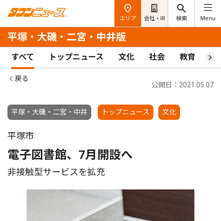
エリア
会社・IR
検索
Menu
平塚・大磯・二宮・中井版
すべて
トップニュース
文化
社会
教育
ス
戻る
公開日：2021.05.07
平塚・大磯・二宮・中井
トップニュース
文化
平塚市
電子図書館、7月開設へ
非接触型サービスを拡充