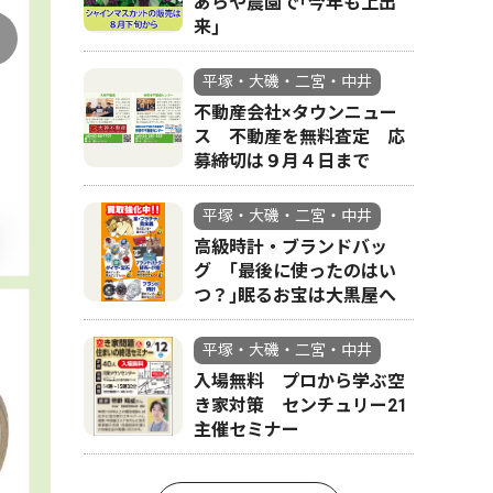
あらや農園で｢今年も上出
来｣
平塚・大磯・二宮・中井
不動産会社×タウンニュー
ス 不動産を無料査定 応
募締切は９月４日まで
平塚・大磯・二宮・中井
高級時計・ブランドバッ
グ ｢最後に使ったのはい
つ？｣眠るお宝は大黒屋へ
平塚・大磯・二宮・中井
入場無料 プロから学ぶ空
き家対策 センチュリー21
主催セミナー