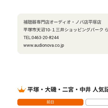
補聴器専門店オーディオ・ノバ店平塚店
平塚市天沼10-１三井ショッピングパーク 
TEL:0463-20-8244
www.audionova.co.jp
平塚・大磯・二宮・中井 人気
前日