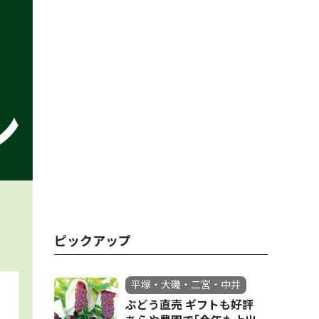
ピックアップ
平塚・大磯・二宮・中井
ぶどう直売 ギフトも好評