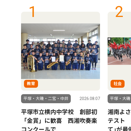
1
2
教育
社会
6.08.07
平塚・大磯・二宮・中井
2026.08.07
平塚・大磯
 卓
平塚市立横内中学校 創部初
湘南よさ
上級
「金賞」に歓喜 西湘吹奏楽
テスト 
コンクールで
て｣が最