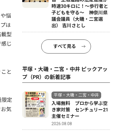
時速30キロに！〜歩行者と
子どもを守る〜 神奈川県
とや悩
議会議員（大磯・二宮選
ップは
出） 吉川さとし
搭載型
で感じ
すべて見る
平塚・大磯・二宮・中井 ピックアッ
ぐこと
プ（PR）の新着記事
平塚・大磯・二宮・中井
量限定
入場無料 プロから学ぶ空
ぞお気
き家対策 センチュリー21
主催セミナー
2026.08.08