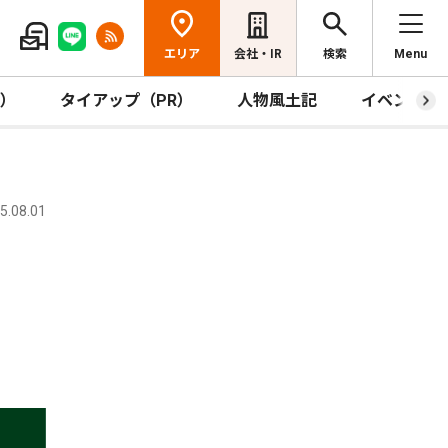
エリア
会社・IR
検索
Menu
R）
タイアップ（PR）
人物風土記
イベント
.08.01