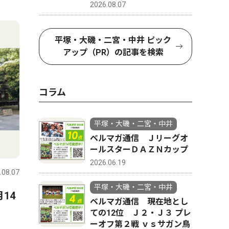
2026.08.07
4
5
平塚・大磯・二宮・中井 ピック
アップ（PR）の記事を検索
コラム
平塚・大磯・二宮・中井
ベルマガ通信 Ｊリーグオ
人物風土記
スポーツ
ールスターＤＡＺＮカップ
2026.06.19
.08.07
平塚・大磯・二宮・中井
2026.08.07
平塚・大磯
平塚・大磯・二宮・中井
14
8月23日（日）に映画会を主
湘南ベル
ベルマガ通信 現在地とし
催する平塚市南図書館館長
ＬＬ Ｉ
ての12位 Ｊ２・Ｊ３ プレ
ーオフ第２戦 ｖｓサガン鳥
の 小林 祐佳子さん 平塚市
開幕戦