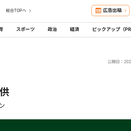
広告出稿
総合TOPへ
育
スポーツ
政治
経済
ピックアップ（P
公開日：2025
供
ン