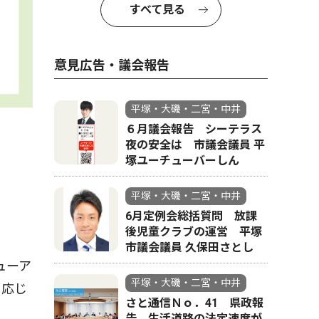
すべて見る
意見広告・議会報告
平塚・大磯・二宮・中井
６月議会報告 シーテラス
夜の安全は 市議会議員 平
塚ユーチューバーしん
平塚・大磯・二宮・中井
6月定例会総括質問 放課
後児童クラブの運営 平塚
市議会議員 久保田さとし
ューア
平塚・大磯・二宮・中井
に応じ
さと通信Ｎｏ．41 県政報
告 生活道路の法定速度が