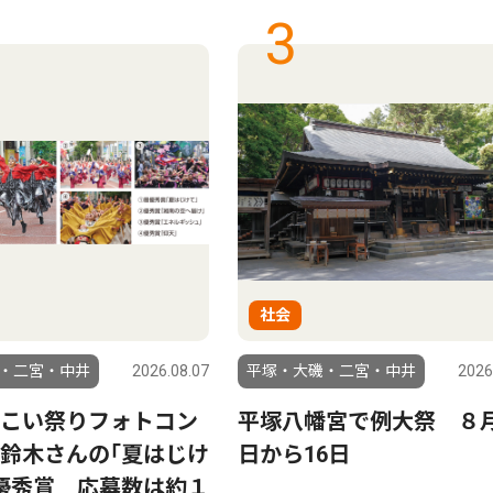
3
社会
・二宮・中井
2026.08.07
平塚・大磯・二宮・中井
2026
こい祭りフォトコン
平塚八幡宮で例大祭 ８月
鈴木さんの｢夏はじけ
日から16日
優秀賞 応募数は約１