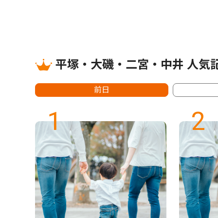
平塚・大磯・二宮・中井 人気
前日
1
2