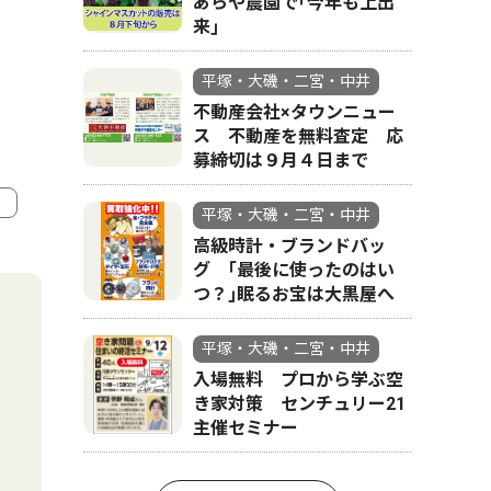
あらや農園で｢今年も上出
来｣
平塚・大磯・二宮・中井
不動産会社×タウンニュー
ス 不動産を無料査定 応
募締切は９月４日まで
平塚・大磯・二宮・中井
高級時計・ブランドバッ
4
5
グ ｢最後に使ったのはい
つ？｣眠るお宝は大黒屋へ
平塚・大磯・二宮・中井
入場無料 プロから学ぶ空
き家対策 センチュリー21
主催セミナー