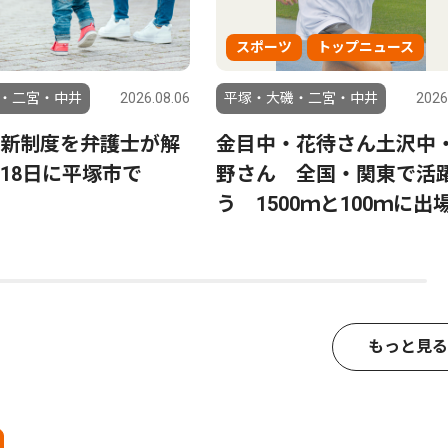
スポーツ
トップニュース
・二宮・中井
2026.08.06
平塚・大磯・二宮・中井
2026
新制度を弁護士が解
金目中・花待さん土沢中
18日に平塚市で
野さん 全国・関東で活
う 1500ｍと100ｍに出
もっと見る