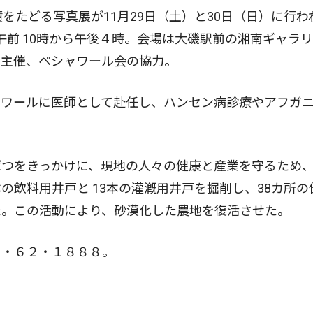
をたどる写真展が11月29日（土）と30日（日）に行わ
が午前 10時から午後４時。会場は大磯駅前の湘南ギャラ
の主催、ペシャワール会の協力。
ワールに医師として赴任し、ハンセン病診療やアフガ
つをきっかけに、現地の人々の健康と産業を守るため
飲料用井戸と 13本の灌漑用井戸を掘削し、38カ所の
た。この活動により、砂漠化した農地を復活させた。
・６２・１８８８。