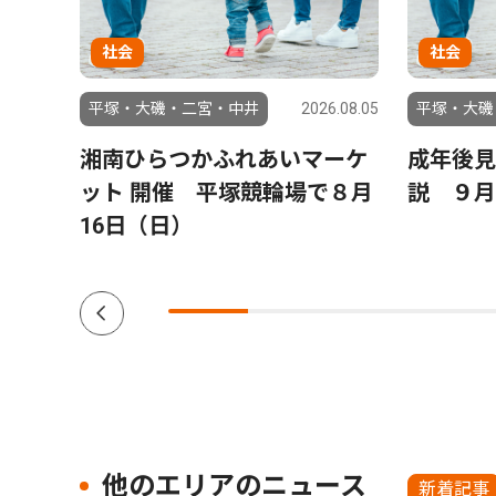
社会
社会
6.07.31
平塚・大磯・二宮・中井
2026.08.05
平塚・大磯
備え
湘南ひらつかふれあいマーケ
成年後見
 ８
ット 開催 平塚競輪場で８月
説 ９月
院 参
16日（日）
他のエリアのニュース
新着記事