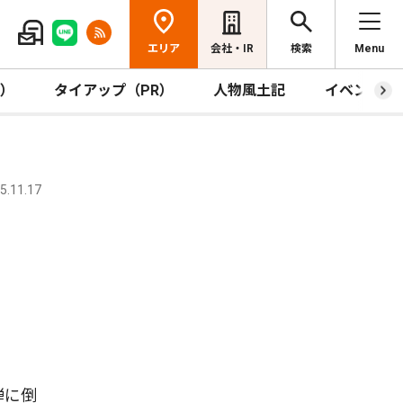
エリア
会社・IR
検索
Menu
R）
タイアップ（PR）
人物風土記
イベント
.11.17
弾に倒