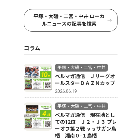
平塚・大磯・二宮・中井 ローカ
ルニュースの記事を検索
コラム
平塚・大磯・二宮・中井
ベルマガ通信 Ｊリーグオ
ールスターＤＡＺＮカップ
2026.06.19
平塚・大磯・二宮・中井
ベルマガ通信 現在地とし
ての12位 Ｊ２・Ｊ３ プレ
ーオフ第２戦 ｖｓサガン鳥
栖 湘南０-１鳥栖