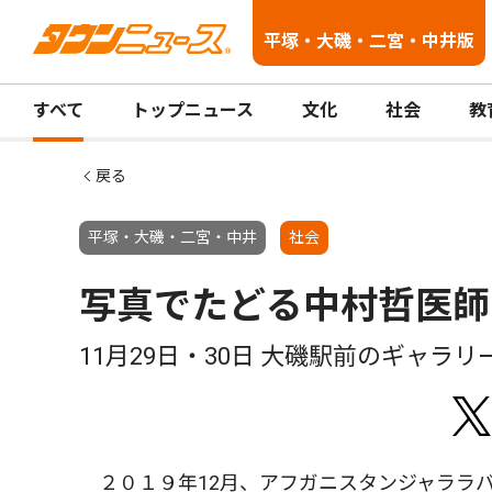
平塚・大磯・二宮・中井版
すべて
トップニュース
文化
社会
教
戻る
平塚・大磯・二宮・中井
社会
写真でたどる中村哲医師
11月29日・30日 大磯駅前のギャラリ
２０１９年12月、アフガニスタンジャララ