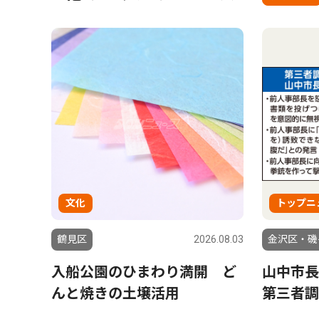
文化
トップニ
鶴見区
2026.08.03
金沢区・磯
入船公園のひまわり満開 ど
山中市長
んと焼きの土壌活用
第三者調