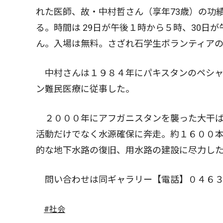
れた医師、故・中村哲さん（享年73歳）の功績
る。時間は 29日が午後１時から５時、30日
ん。入場は無料。さざれ石学生ボランティア
中村さんは１９８４年にパキスタンのペシャ
ン難民医療に従事した。
２０００年にアフガニスタンを襲った大干ば
活動だけでなく水源確保に奔走。約１６００本の
的な地下水路の復旧、用水路の建設に尽力し
問い合わせは同ギャラリー【電話】０４６３
#社会