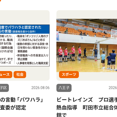
ュース
社会
スポーツ
子区
2026.08.06
八王子
2026
の言動 ｢パワハラ｣
ビートレインズ プロ選
査委が認定
熱血指導 町田市立総合
館で