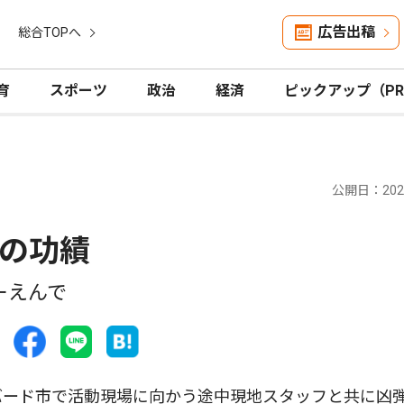
広告出稿
総合TOPへ
育
スポーツ
政治
経済
ピックアップ（P
公開日：2025
の功績
ーえんで
バード市で活動現場に向かう途中現地スタッフと共に凶