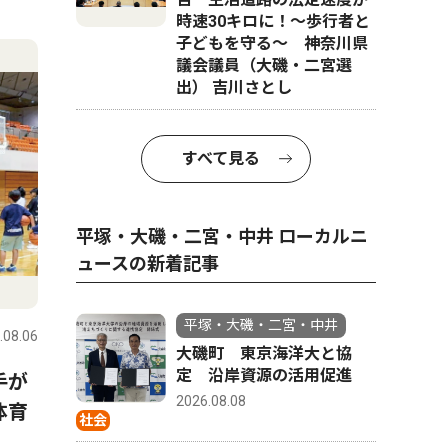
時速30キロに！〜歩行者と
子どもを守る〜 神奈川県
議会議員（大磯・二宮選
出） 吉川さとし
すべて見る
平塚・大磯・二宮・中井 ローカルニ
ュースの新着記事
平塚・大磯・二宮・中井
.08.06
大磯町 東京海洋大と協
定 沿岸資源の活用促進
手が
2026.08.08
体育
社会