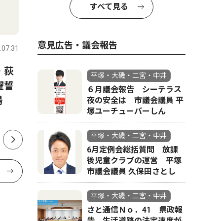
すべて見る
社会
スポーツ
意見広告・議会報告
.07.31
平塚・大磯・二宮・中井
2026.08.04
平塚・大磯
・荻
平塚地区警察官友の会 石崎
湘南平塚
平塚・大磯・二宮・中井
躍誓
氏が退任 尾上氏が新会長
は７月23
６月議会報告 シーテラス
場
夜の安全は 市議会議員 平
塚ユーチューバーしん
平塚・大磯・二宮・中井
6月定例会総括質問 放課
後児童クラブの運営 平塚
市議会議員 久保田さとし
平塚・大磯・二宮・中井
さと通信Ｎｏ．41 県政報
告 生活道路の法定速度が