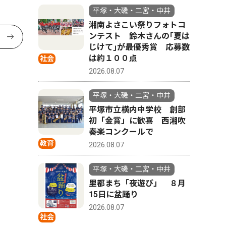
平塚・大磯・二宮・中井
湘南よさこい祭りフォトコ
ンテスト 鈴木さんの｢夏は
じけて｣が最優秀賞 応募数
は約１００点
社会
2026.08.07
平塚・大磯・二宮・中井
平塚市立横内中学校 創部
初「金賞」に歓喜 西湘吹
奏楽コンクールで
教育
2026.08.07
平塚・大磯・二宮・中井
里都まち「夜遊び」 ８月
15日に盆踊り
2026.08.07
社会