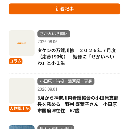
新着記事
さがみはら南区
2026.08.06
タケシの万能川柳 ２０２６年７月度
（応募190句） 短冊に「せかいへい
コラム
わ」と小１生
小田原・箱根・湯河原・真鶴
2026.08.01
6月から神奈川県看護協会の小田原支部
長を務める 野村 喜葉子さん 小田原
人物風土記
市国府津在住 67歳
厚木・愛川・清川