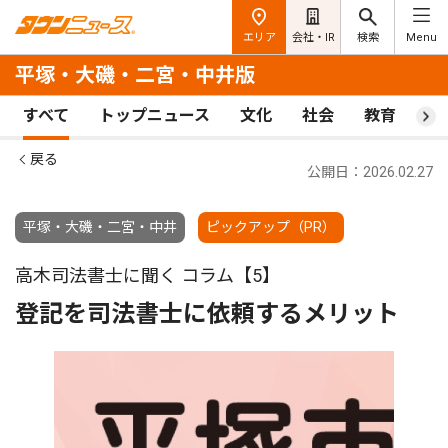
エリア
会社・IR
検索
Menu
平塚・大磯・二宮・中井版
すべて
トップニュース
文化
社会
教育
ス
戻る
公開日：2026.02.27
平塚・大磯・二宮・中井
ピックアップ（PR）
高木司法書士に聞く コラム【5】
登記を司法書士に依頼するメリット