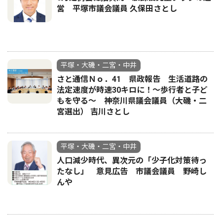
営 平塚市議会議員 久保田さとし
平塚・大磯・二宮・中井
さと通信Ｎｏ．41 県政報告 生活道路の
法定速度が時速30キロに！〜歩行者と子ど
もを守る〜 神奈川県議会議員（大磯・二
宮選出） 吉川さとし
平塚・大磯・二宮・中井
人口減少時代、異次元の「少子化対策待っ
たなし」 意見広告 市議会議員 野崎し
んや