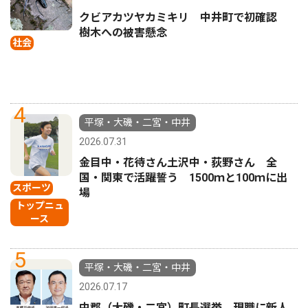
クビアカツヤカミキリ 中井町で初確認
樹木への被害懸念
社会
4
平塚・大磯・二宮・中井
2026.07.31
金目中・花待さん土沢中・荻野さん 全
国・関東で活躍誓う 1500ｍと100ｍに出
スポーツ
場
トップニュ
ース
5
平塚・大磯・二宮・中井
2026.07.17
中郡（大磯・二宮）町長選挙 現職に新人