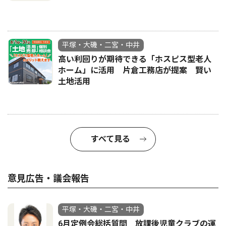
平塚・大磯・二宮・中井
高い利回りが期待できる「ホスピス型老人
ホーム」に活用 片倉工務店が提案 賢い
土地活用
すべて見る
意見広告・議会報告
平塚・大磯・二宮・中井
6月定例会総括質問 放課後児童クラブの運