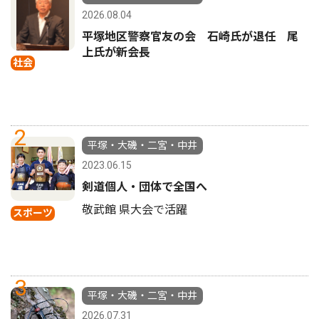
2026.08.04
平塚地区警察官友の会 石崎氏が退任 尾
上氏が新会長
社会
2
平塚・大磯・二宮・中井
2023.06.15
剣道個人・団体で全国へ
敬武館 県大会で活躍
スポーツ
3
平塚・大磯・二宮・中井
2026.07.31