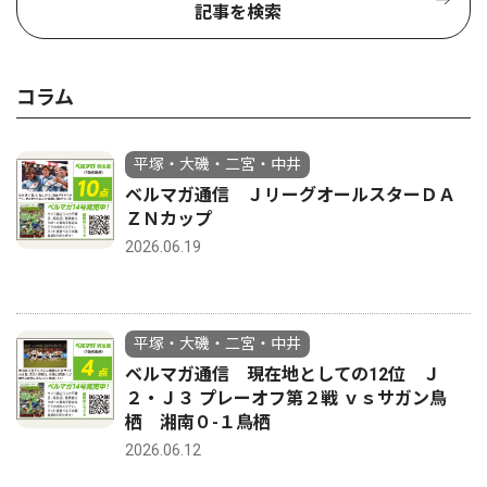
記事を検索
コラム
平塚・大磯・二宮・中井
ベルマガ通信 ＪリーグオールスターＤＡ
ＺＮカップ
2026.06.19
平塚・大磯・二宮・中井
ベルマガ通信 現在地としての12位 Ｊ
２・Ｊ３ プレーオフ第２戦 ｖｓサガン鳥
栖 湘南０-１鳥栖
2026.06.12