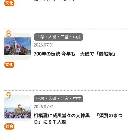
文化
8
平塚・大磯・二宮・中井
2026.07.31
700年の伝統 今年も 大磯で「御船祭」
文化
9
平塚・大磯・二宮・中井
2026.07.31
相模灘に威風堂々の大神輿 「須賀のまつ
り」に８千人超
社会