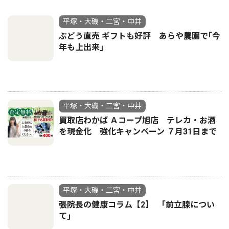
平塚・大磯・二宮・中井
ぶどう直売 ギフトも好評 あらや農園で｢今
年も上出来｣
平塚・大磯・二宮・中井
買取店わかば Ａコープ旭店 テレカ・お酒
を現金化 強化キャンペーン ７月31日まで
平塚・大磯・二宮・中井
張院長の健康コラム【2】 ｢前立腺につい
て｣