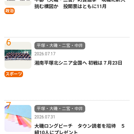
挑む構図か 投開票はともに11月
政治
6
平塚・大磯・二宮・中井
2026.07.17
湘南平塚北シニア全国へ 初戦は７月23日
スポーツ
7
平塚・大磯・二宮・中井
2026.07.31
大磯ロングビーチ タウン読者を招待 ５
組10人にプレゼント