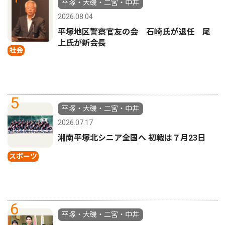
平塚・大磯・二宮・中井
2026.08.04
平塚地区警察官友の会 石崎氏が退任 尾
上氏が新会長
社会
5
平塚・大磯・二宮・中井
2026.07.17
湘南平塚北シニア全国へ 初戦は７月23日
スポーツ
6
平塚・大磯・二宮・中井