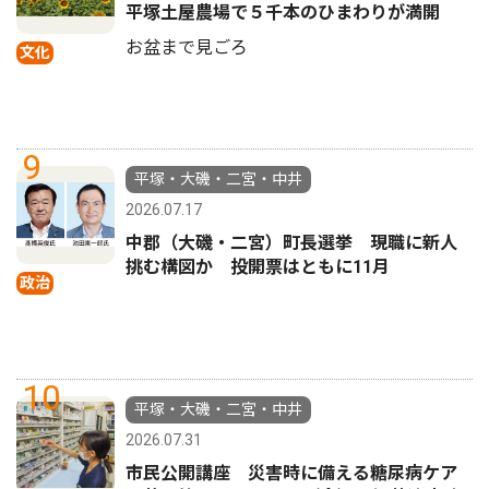
平塚土屋農場で５千本のひまわりが満開
お盆まで見ごろ
文化
9
平塚・大磯・二宮・中井
2026.07.17
中郡（大磯・二宮）町長選挙 現職に新人
挑む構図か 投開票はともに11月
政治
10
平塚・大磯・二宮・中井
2026.07.31
市民公開講座 災害時に備える糖尿病ケア