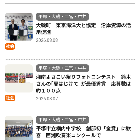
平塚・大磯・二宮・中井
大磯町 東京海洋大と協定 沿岸資源の活
用促進
2026.08.08
社会
平塚・大磯・二宮・中井
湘南よさこい祭りフォトコンテスト 鈴木
さんの｢夏はじけて｣が最優秀賞 応募数は
約１００点
社会
2026.08.07
平塚・大磯・二宮・中井
平塚市立横内中学校 創部初「金賞」に歓
喜 西湘吹奏楽コンクールで