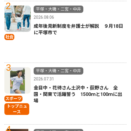
2
平塚・大磯・二宮・中井
2026.08.06
成年後見新制度を弁護士が解説 ９月18日
に平塚市で
社会
3
平塚・大磯・二宮・中井
2026.07.31
金目中・花待さん土沢中・荻野さん 全
国・関東で活躍誓う 1500ｍと100ｍに出
スポーツ
場
トップニュ
ース
4