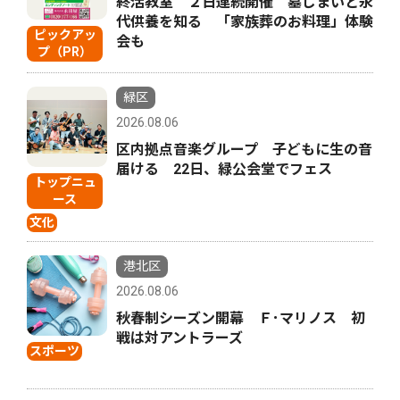
終活教室 ２日連続開催 墓じまいと永
代供養を知る 「家族葬のお料理」体験
ピックアッ
会も
プ（PR）
緑区
2026.08.06
区内拠点音楽グループ 子どもに生の音
届ける 22日、緑公会堂でフェス
トップニュ
ース
文化
港北区
2026.08.06
秋春制シーズン開幕 Ｆ･マリノス 初
戦は対アントラーズ
スポーツ