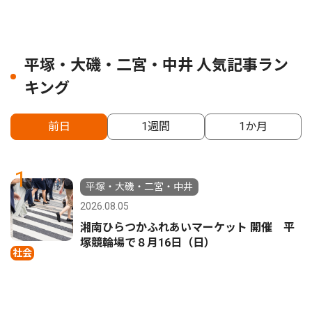
平塚・大磯・二宮・中井 人気記事ラン
キング
前日
1週間
1か月
1
平塚・大磯・二宮・中井
2026.08.05
湘南ひらつかふれあいマーケット 開催 平
塚競輪場で８月16日（日）
社会