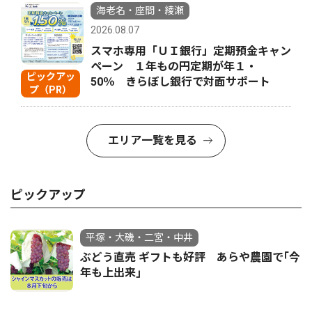
海老名・座間・綾瀬
2026.08.07
スマホ専用「ＵＩ銀行」定期預金キャン
ペーン １年もの円定期が年１・
ピックアッ
50％ きらぼし銀行で対面サポート
プ（PR）
エリア一覧を見る
ピックアップ
平塚・大磯・二宮・中井
ぶどう直売 ギフトも好評 あらや農園で｢今
年も上出来｣