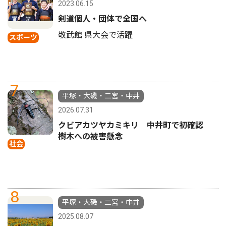
2023.06.15
剣道個人・団体で全国へ
敬武館 県大会で活躍
スポーツ
7
平塚・大磯・二宮・中井
2026.07.31
クビアカツヤカミキリ 中井町で初確認
樹木への被害懸念
社会
8
平塚・大磯・二宮・中井
2025.08.07