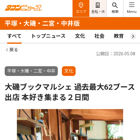
エリア
会社・IR
検索
Menu
平塚・大磯・二宮・中井版
すべて
トップニュース
文化
社会
教育
ス
戻る
公開日：2026.05.08
平塚・大磯・二宮・中井
文化
大磯ブックマルシェ 過去最大62ブース
出店 本好き集まる２日間