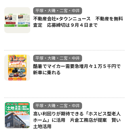
平塚・大磯・二宮・中井
不動産会社×タウンニュース 不動産を無料
査定 応募締切は９月４日まで
平塚・大磯・二宮・中井
酷暑でマイカー需要急増月々１万５千円で
新車に乗れる
平塚・大磯・二宮・中井
高い利回りが期待できる「ホスピス型老人
ホーム」に活用 片倉工務店が提案 賢い
土地活用