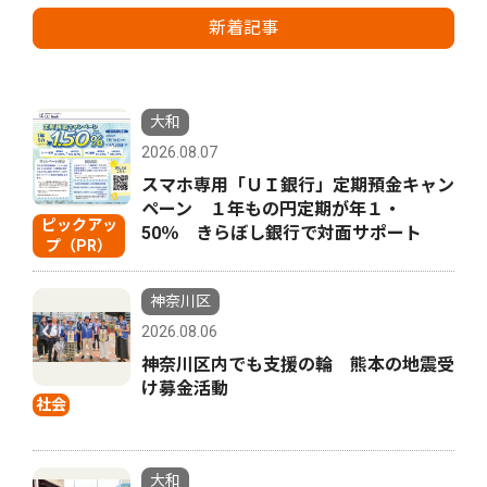
新着記事
大和
2026.08.07
スマホ専用「ＵＩ銀行」定期預金キャン
ペーン １年もの円定期が年１・
ピックアッ
50％ きらぼし銀行で対面サポート
プ（PR）
神奈川区
2026.08.06
神奈川区内でも支援の輪 熊本の地震受
け募金活動
社会
大和