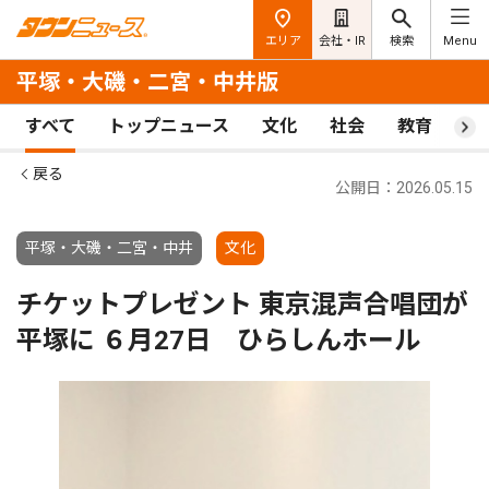
エリア
会社・IR
検索
Menu
平塚・大磯・二宮・中井版
すべて
トップニュース
文化
社会
教育
ス
戻る
公開日：2026.05.15
平塚・大磯・二宮・中井
文化
チケットプレゼント 東京混声合唱団が
平塚に ６月27日 ひらしんホール