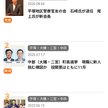
2026.08.04
平塚地区警察官友の会 石崎氏が退任 尾
上氏が新会長
社会
2
平塚・大磯・二宮・中井
2026.07.17
中郡（大磯・二宮）町長選挙 現職に新人
挑む構図か 投開票はともに11月
政治
3
平塚・大磯・二宮・中井
2023.06.15