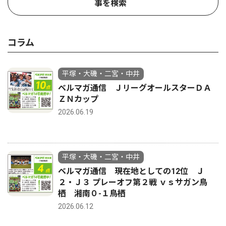
事を検索
コラム
平塚・大磯・二宮・中井
ベルマガ通信 ＪリーグオールスターＤＡ
ＺＮカップ
2026.06.19
平塚・大磯・二宮・中井
ベルマガ通信 現在地としての12位 Ｊ
２・Ｊ３ プレーオフ第２戦 ｖｓサガン鳥
栖 湘南０-１鳥栖
2026.06.12