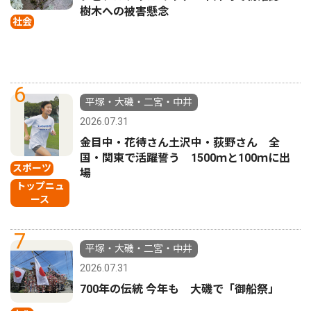
樹木への被害懸念
社会
6
平塚・大磯・二宮・中井
2026.07.31
金目中・花待さん土沢中・荻野さん 全
国・関東で活躍誓う 1500ｍと100ｍに出
スポーツ
場
トップニュ
ース
7
平塚・大磯・二宮・中井
2026.07.31
700年の伝統 今年も 大磯で「御船祭」