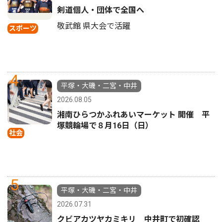
剣道個人・団体で全国へ
敬武館 県大会で活躍
スポーツ
4
平塚・大磯・二宮・中井
2026.08.05
湘南ひらつかふれあいマーケット 開催 平
塚競輪場で８月16日（日）
社会
5
平塚・大磯・二宮・中井
2026.07.31
クビアカツヤカミキリ 中井町で初確認