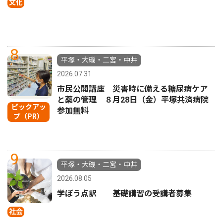
文化
8
平塚・大磯・二宮・中井
2026.07.31
市民公開講座 災害時に備える糖尿病ケア
と薬の管理 ８月28日（金）平塚共済病院
ピックアッ
参加無料
プ（PR）
9
平塚・大磯・二宮・中井
2026.08.05
学ぼう点訳 基礎講習の受講者募集
社会