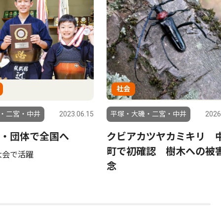
社会
・二宮・中井
2023.06.15
平塚・大磯・二宮・中井
2026
・団体で全国へ
クビアカツヤカミキリ 
町で初確認 樹木への被
大会で活躍
念