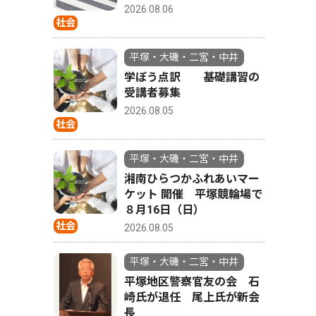
2026.08.06
社会
平塚・大磯・二宮・中井
学ぼう点訳 基礎講習の
受講者募集
2026.08.05
社会
平塚・大磯・二宮・中井
湘南ひらつかふれあいマー
ケット 開催 平塚競輪場で
８月16日（日）
社会
2026.08.05
平塚・大磯・二宮・中井
平塚地区警察官友の会 石
崎氏が退任 尾上氏が新会
長