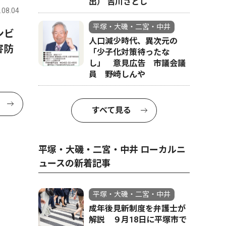
出） 吉川さとし
.08.04
平塚・大磯・二宮・中井
ンビ
人口減少時代、異次元の
害防
「少子化対策待ったな
し」 意見広告 市議会議
員 野崎しんや
すべて見る
平塚・大磯・二宮・中井 ローカルニ
ュースの新着記事
平塚・大磯・二宮・中井
成年後見新制度を弁護士が
解説 ９月18日に平塚市で