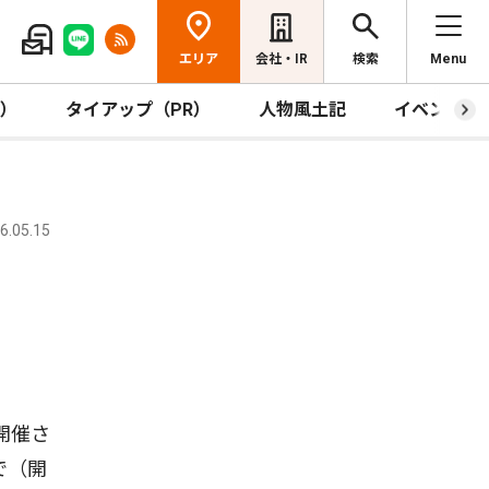
エリア
会社・IR
検索
Menu
R）
タイアップ（PR）
人物風土記
イベント
.05.15
開催さ
で（開