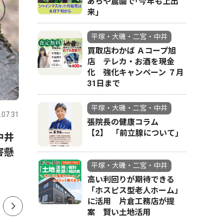
あらや農園で｢今年も上出
来｣
平塚・大磯・二宮・中井
買取店わかば Ａコープ旭
店 テレカ・お酒を現金
化 強化キャンペーン ７月
31日まで
スポーツ
トップニュース
政治
平塚・大磯・二宮・中井
.07.31
平塚・大磯・二宮・中井
2026.07.31
平塚・大磯
張院長の健康コラム
【2】 ｢前立腺について｣
中井
金目中・花待さん土沢中・荻
中郡（大
害懸
野さん 全国・関東で活躍誓
挙 現職
う 1500ｍと100ｍに出場
投開票は
平塚・大磯・二宮・中井
高い利回りが期待できる
「ホスピス型老人ホーム」
に活用 片倉工務店が提
案 賢い土地活用