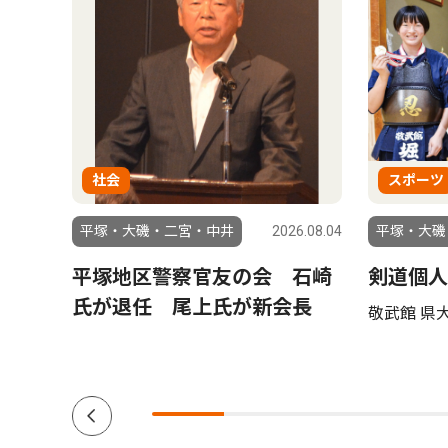
社会
スポーツ
6.08.05
平塚・大磯・二宮・中井
2026.08.04
平塚・大磯
ーケ
平塚地区警察官友の会 石崎
剣道個人
で８月
氏が退任 尾上氏が新会長
敬武館 県