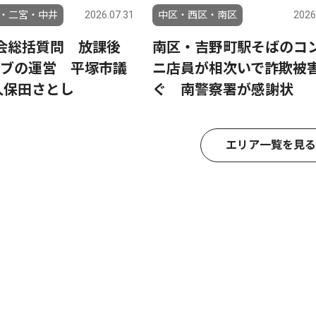
・二宮・中井
2026.07.31
中区・西区・南区
2026
会総括質問 放課後
南区・吉野町駅そばのコ
ブの運営 平塚市議
ニ店員が相次いで詐欺被
久保田さとし
ぐ 南警察署が感謝状
エリア一覧を見る