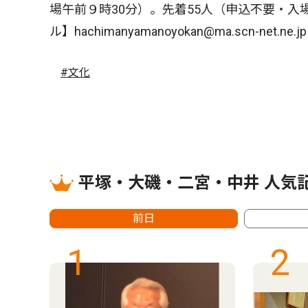
場午前９時30分）。先着55人（申込不要・
ル】hachimanyamanoyokan@ma.scn-net.ne.jp
#文化
平塚・大磯・二宮・中井 人気
前日
1
2