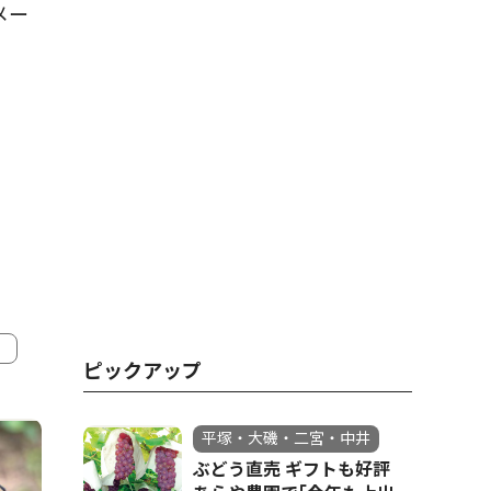
メー
ピックアップ
4
5
平塚・大磯・二宮・中井
ぶどう直売 ギフトも好評