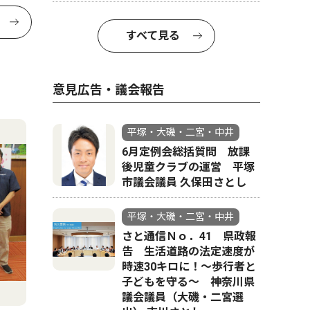
すべて見る
意見広告・議会報告
平塚・大磯・二宮・中井
6月定例会総括質問 放課
後児童クラブの運営 平塚
市議会議員 久保田さとし
平塚・大磯・二宮・中井
さと通信Ｎｏ．41 県政報
告 生活道路の法定速度が
時速30キロに！〜歩行者と
子どもを守る〜 神奈川県
議会議員（大磯・二宮選