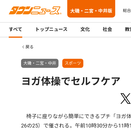
大磯・二宮・中井版
総合
すべて
トップニュース
文化
社会
教
戻る
大磯・二宮・中井
スポーツ
ヨガ体操でセルフケア
椅子に座りながら簡単にできるプチ「ヨガ体
26の25）で催される。午前10時30分から11