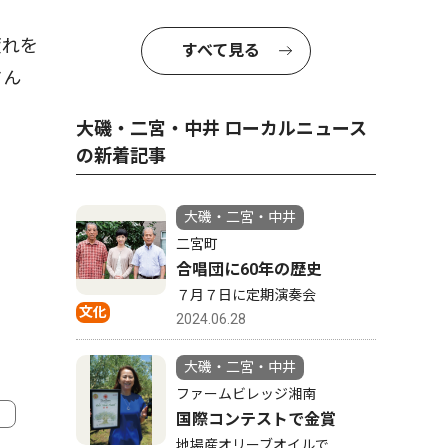
疲れを
すべて見る
さん
大磯・二宮・中井 ローカルニュース
の新着記事
大磯・二宮・中井
二宮町
合唱団に60年の歴史
７月７日に定期演奏会
文化
2024.06.28
大磯・二宮・中井
ファームビレッジ湘南
国際コンテストで金賞
地場産オリーブオイルで