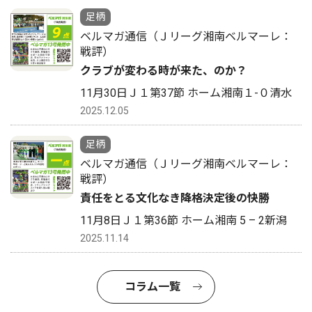
足柄
ベルマガ通信（Ｊリーグ湘南ベルマーレ：
戦評）
クラブが変わる時が来た、のか？
11月30日Ｊ１第37節 ホーム湘南１-０清水
2025.12.05
足柄
ベルマガ通信（Ｊリーグ湘南ベルマーレ：
戦評）
責任をとる文化なき降格決定後の快勝
11月8日Ｊ１第36節 ホーム湘南 5 – 2新潟
2025.11.14
コラム一覧