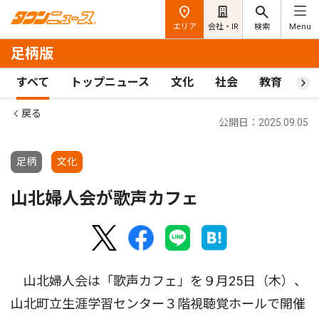
エリア
会社・IR
検索
Menu
足柄版
すべて
トップニュース
文化
社会
教育
ス
戻る
公開日：2025.09.05
足柄
文化
山北婦人会が歌声カフェ
山北婦人会は「歌声カフェ」を９月25日（木）、
山北町立生涯学習センター３階視聴覚ホールで開催