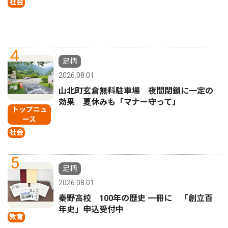
社会
4
足柄
2026.08.01
山北町玄倉無料駐車場 夜間閉鎖に一定の
効果 夏休みも「マナー守って」
トップニュ
ース
社会
5
足柄
2026.08.01
秦野高校 100年の歴史 一冊に 「創立百
年史」申込受付中
教育