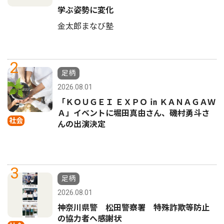
学ぶ姿勢に変化
金太郎まなび塾
2
足柄
2026.08.01
「ＫＯＵＧＥＩ ＥＸＰＯ ㏌ ＫＡＮＡＧＡＷ
Ａ」イベントに堀田真由さん、磯村勇斗さ
社会
んの出演決定
3
足柄
2026.08.01
神奈川県警 松田警察署 特殊詐欺等防止
の協力者へ感謝状