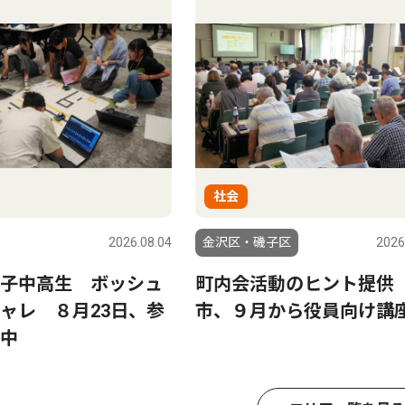
社会
2026.08.04
金沢区・磯子区
2026
子中高生 ボッシュ
町内会活動のヒント提
ャレ ８月23日、参
市、９月から役員向け講
中