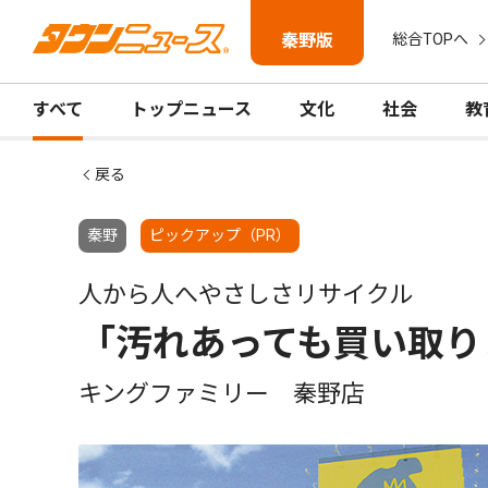
秦野版
総合TOPへ
すべて
トップニュース
文化
社会
教
戻る
秦野
ピックアップ（PR）
人から人へやさしさリサイクル
「汚れあっても買い取り
キングファミリー 秦野店