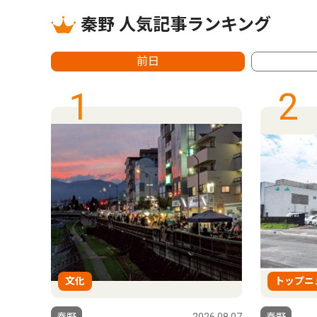
秦野 人気記事ランキング
前日
1
2
文化
トップニ