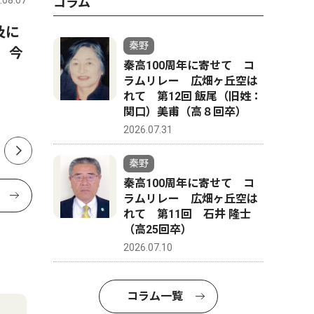
.08.07
秦野
2026.07.31
秦野
コラム
及に
水泳で全国・関東大会へ 秦
8月11〜
秦野
 今
野市内中学生４人
オラマに
秦高100周年に寄せて コ
で個展
ラムリレー 広畑ヶ丘空は
れて 第12回 飯尾（旧姓：
関口）美甫（高８回卒）
2026.07.31
秦野
秦高100周年に寄せて コ
ラムリレー 広畑ヶ丘空は
れて 第11回 石井 隆士
（高25回卒）
2026.07.10
コラム一覧