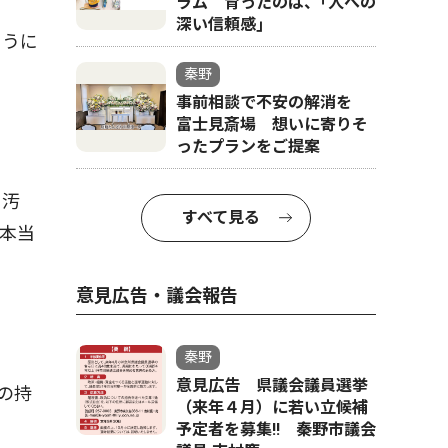
ラム 育ったのは、｢人への
深い信頼感｣
ように
秦野
事前相談で不安の解消を
富士見斎場 想いに寄りそ
ったプランをご提案
・汚
すべて見る
本当
意見広告・議会報告
秦野
意見広告 県議会議員選挙
の持
（来年４月）に若い立候補
予定者を募集‼ 秦野市議会