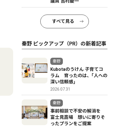
議員 吉村慶一
すべて見る
秦野 ピックアップ（PR）の新着記事
秦野
Kubotaのうけん 子育てコ
ラム 育ったのは、｢人への
深い信頼感｣
2026.07.31
秦野
事前相談で不安の解消を
富士見斎場 想いに寄りそ
ったプランをご提案