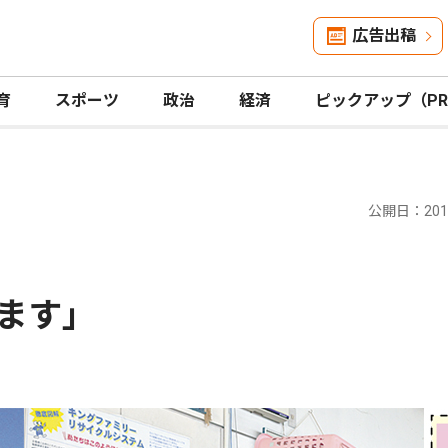
広告出稿
育
スポーツ
政治
経済
ピックアップ（P
公開日：2013
ます」