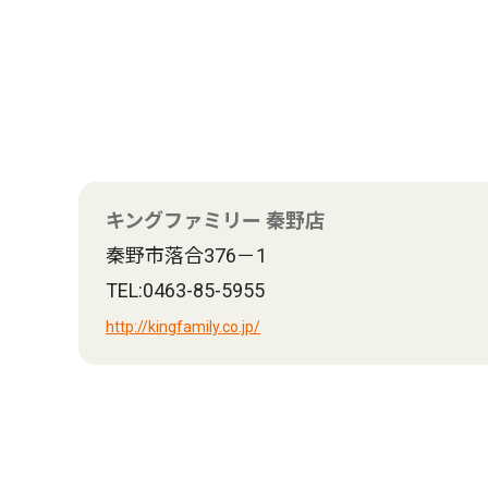
キングファミリー 秦野店
秦野市落合376－1
TEL:0463-85-5955
http://kingfamily.co.jp/