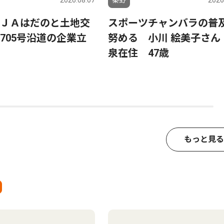
2026.08.07
秦野
2026
ＪＡはだのと土地交
スポーツチャンバラの普
705号沿道の企業立
努める 小川 絵美子さん
泉在住 47歳
もっと見る