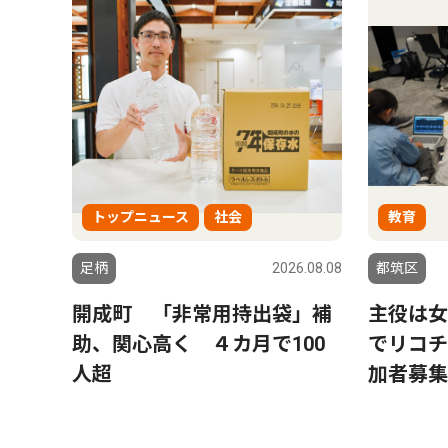
トップニュース
社会
教育
足柄
2026.08.08
都筑区
開成町 「非常用持出袋」補
主役は女
助、関心高く ４カ月で100
でリコチ
人超
加者募集