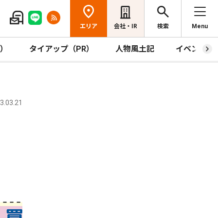
エリア
会社・IR
検索
Menu
R）
タイアップ（PR）
人物風土記
イベント
.03.21