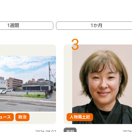
1週間
1か月
3
ュース
政治
人物風土記