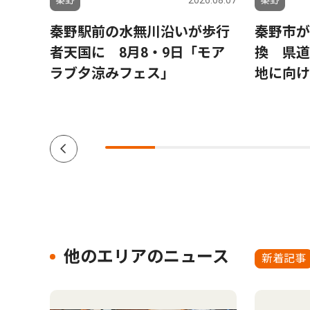
6.07.31
秦野
2026.08.07
秦野
チャ
秦野駅前の水無川沿いが歩行
秦野市が
アンケ
者天国に 8月8・9日「モア
換 県道
で15
ラブ夕涼みフェス」
地に向け
円分進
他のエリアのニュース
新着記事