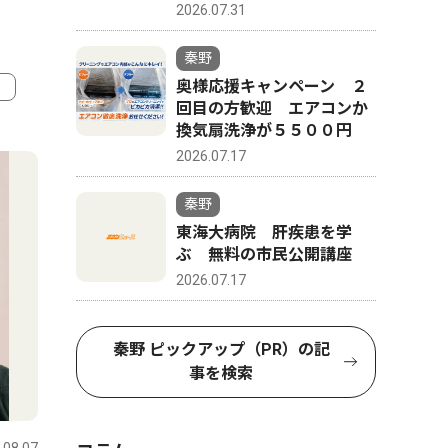
2026.07.31
秦野
奥様応援キャンペーン ２
回目の方歓迎 エアコンか
4
換気扇洗浄が５５００円
5
2026.07.17
秦野
東海大病院 肝疾患を学
ぶ 無料の市民公開講座
2026.07.17
秦野 ピックアップ（PR）の記
事を検索
スポーツ
文化