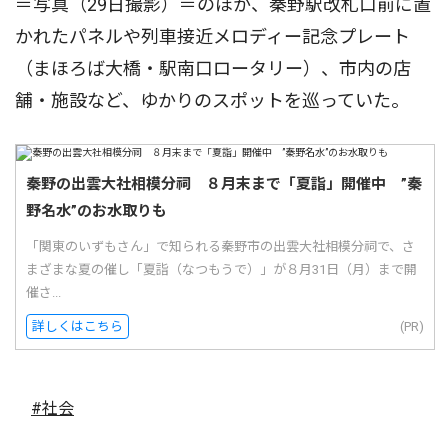
＝写真（29日撮影）＝のほか、秦野駅改札口前に置
かれたパネルや列車接近メロディー記念プレート
（まほろば大橋・駅南口ロータリー）、市内の店
舗・施設など、ゆかりのスポットを巡っていた。
秦野の出雲大社相模分祠 ８月末まで「夏詣」開催中 ”秦
野名水”のお水取りも
「関東のいずもさん」で知られる秦野市の出雲大社相模分祠で、さ
まざまな夏の催し「夏詣（なつもうで）」が８月31日（月）まで開
催さ...
詳しくはこちら
(PR)
#社会