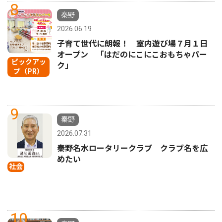
8
秦野
2026.06.19
子育て世代に朗報！ 室内遊び場７月１日
オープン 「はだのにこにこおもちゃパー
ピックアッ
ク」
プ（PR）
9
秦野
2026.07.31
秦野名水ロータリークラブ クラブ名を広
めたい
社会
10