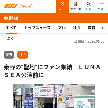
エリア
会社・IR
検索
Menu
秦野版
すべて
トップニュース
文化
社会
教育
ス
戻る
公開日：2026.06.05
秦野
社会
秦野の”聖地”にファン集結 ＬＵＮＡ
ＳＥＡ公演前に