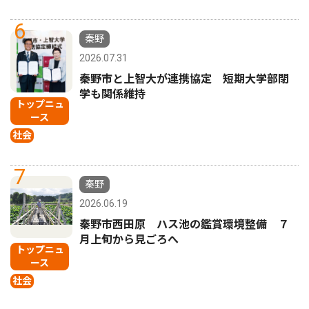
6
秦野
2026.07.31
秦野市と上智大が連携協定 短期大学部閉
学も関係維持
トップニュ
ース
社会
7
秦野
2026.06.19
秦野市西田原 ハス池の鑑賞環境整備 ７
月上旬から見ごろへ
トップニュ
ース
社会