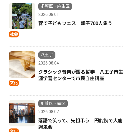
多摩区・麻生区
2026.08.01
菅で子どもフェス 親子700人集う
社会
八王子
2026.08.04
クラシック音楽が語る哲学 八王子市生
涯学習センターで市民自由講座
文化
川崎区・幸区
2026.08.07
落語で笑って、先祖弔う 円能院で大施
餓鬼会
文化