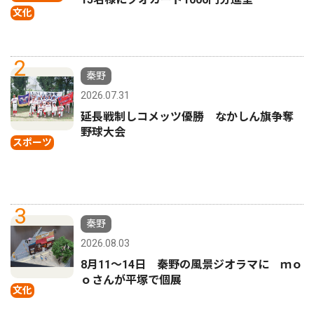
文化
2
秦野
2026.07.31
延長戦制しコメッツ優勝 なかしん旗争奪
野球大会
スポーツ
3
秦野
2026.08.03
8月11〜14日 秦野の風景ジオラマに ｍｏ
ｏさんが平塚で個展
文化