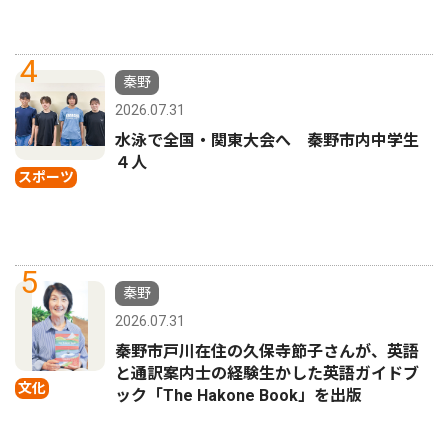
4
秦野
2026.07.31
水泳で全国・関東大会へ 秦野市内中学生
４人
スポーツ
5
秦野
2026.07.31
秦野市戸川在住の久保寺節子さんが、英語
と通訳案内士の経験生かした英語ガイドブ
文化
ック「The Hakone Book」を出版