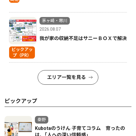
茅ヶ崎・寒川
2026.08.07
我が家の収納不足はサニーＢＯＸで解決
ピックアッ
プ（PR）
エリア一覧を見る
ピックアップ
秦野
Kubotaのうけん 子育てコラム 育ったの
は、｢人への深い信頼感｣