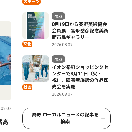
スポーツ
秦野
8月19日から秦野美術協会
会員展 宮永岳彦記念美術
館市民ギャラリー
文化
2026.08.07
秦野
イオン秦野ショッピングセ
ンターで8月11日（火・
祝）、障害者施設の作品即
売会を実施
社会
2026.08.07
.08.07
秦野 ローカルニュースの記事を
橘高
検索