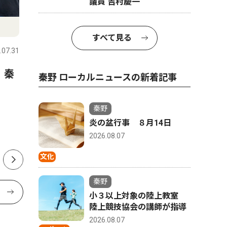
議員 吉村慶一
スポーツ
文化
すべて見る
.07.31
秦野
2026.07.31
秦野
 秦
延長戦制しコメッツ優勝 な
秦野市戸
秦野 ローカルニュースの新着記事
かしん旗争奪野球大会
さんが、
経験生か
秦野
ク「The 
炎の盆行事 ８月14日
版
2026.08.07
文化
秦野
小３以上対象の陸上教室
陸上競技協会の講師が指導
2026.08.07