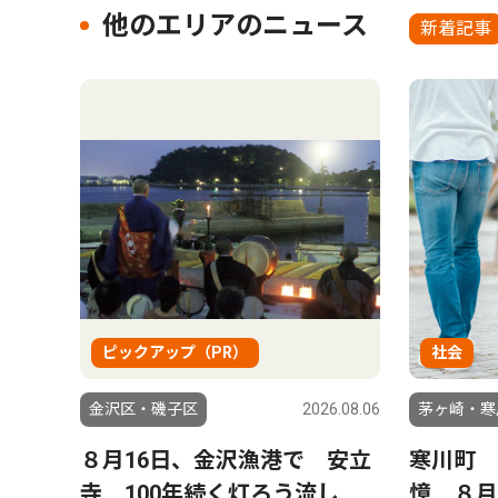
他のエリアのニュース
新着記事
ピックアップ（PR）
社会
金沢区・磯子区
2026.08.06
茅ヶ崎・寒
８月16日、金沢漁港で 安立
寒川町 
寺 100年続く灯ろう流し
憶 ８月