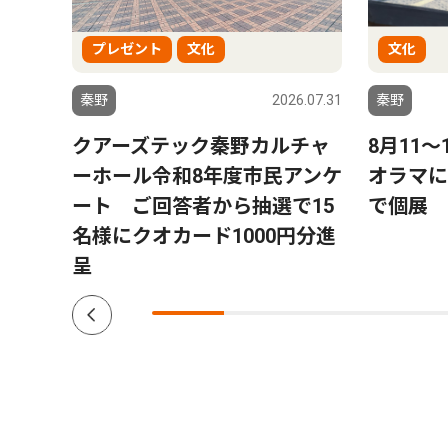
プレゼント
文化
文化
6.08.01
秦野
2026.07.31
秦野
ー」
クアーズテック秦野カルチャ
8月11
トにパ
ーホール令和8年度市民アンケ
オラマに
プ数
ート ご回答者から抽選で15
で個展
名様にクオカード1000円分進
呈