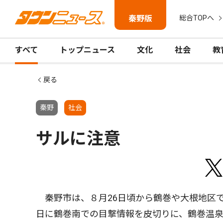
秦野版
総合TOPへ
すべて
トップニュース
文化
社会
教
戻る
秦野
社会
サルに注意
秦野市は、８月26日頃から鶴巻や大根地区で
日に鶴巻南での目撃情報を皮切りに、鶴巻温