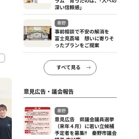
ラム 育ったのは、｢人への
深い信頼感｣
秦野
事前相談で不安の解消を
富士見斎場 想いに寄りそ
ったプランをご提案
すべて見る
4
5
意見広告・議会報告
秦野
意見広告 県議会議員選挙
（来年４月）に若い立候補
予定者を募集‼ 秦野市議会