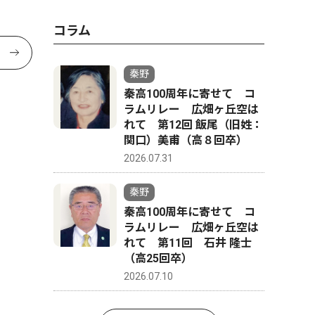
コラム
秦野
秦高100周年に寄せて コ
ラムリレー 広畑ヶ丘空は
れて 第12回 飯尾（旧姓：
関口）美甫（高８回卒）
2026.07.31
秦野
秦高100周年に寄せて コ
ラムリレー 広畑ヶ丘空は
れて 第11回 石井 隆士
（高25回卒）
2026.07.10