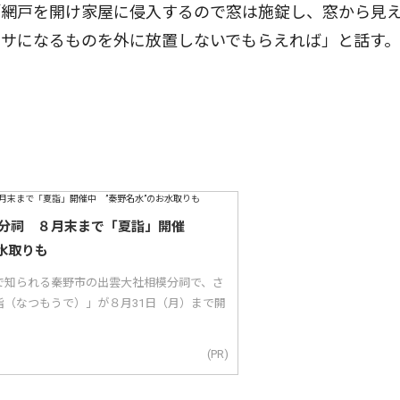
「網戸を開け家屋に侵入するので窓は施錠し、窓から見
エサになるものを外に放置しないでもらえれば」と話す
分祠 ８月末まで「夏詣」開催
水取りも
で知られる秦野市の出雲大社相模分祠で、さ
詣（なつもうで）」が８月31日（月）まで開
(PR)