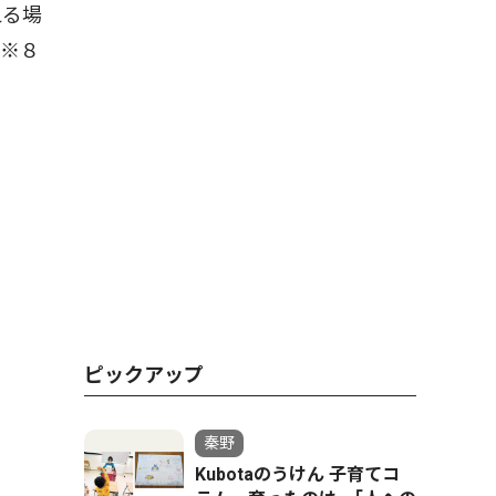
える場
。※８
ピックアップ
秦野
Kubotaのうけん 子育てコ