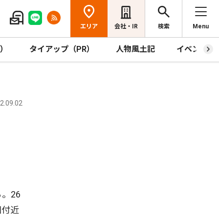
エリア
会社・IR
検索
Menu
R）
タイアップ（PR）
人物風土記
イベント
.09.02
。26
園付近