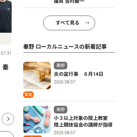
議員 吉村慶一
すべて見る
スポーツ
文化
秦野 ローカルニュースの新着記事
.07.31
秦野
2026.07.31
秦野
秦野
 秦
延長戦制しコメッツ優勝 な
秦野市戸
炎の盆行事 ８月14日
かしん旗争奪野球大会
さんが、
2026.08.07
経験生か
ク「The 
文化
版
秦野
小３以上対象の陸上教室
陸上競技協会の講師が指導
2026.08.07