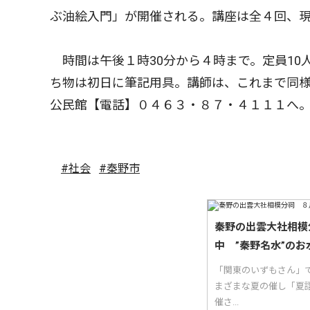
ぶ油絵入門」が開催される。講座は全４回、
時間は午後１時30分から４時まで。定員10
ち物は初日に筆記用具。講師は、これまで同
公民館【電話】０４６３・８７・４１１１へ
#社会
#秦野市
秦野の出雲大社相模
中 ”秦野名水”のお
「関東のいずもさん」
まざまな夏の催し「夏
催さ...