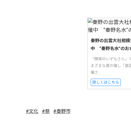
秦野の出雲大社相模
中 ”秦野名水”のお
「関東のいずもさん」
まざまな夏の催し「夏
催さ...
詳しくはこちら
#文化
#祭
#秦野市