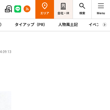
エリア
会社・IR
検索
Menu
R）
タイアップ（PR）
人物風土記
イベント
.09.13