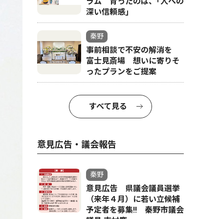
ラム 育ったのは、｢人への
深い信頼感｣
秦野
事前相談で不安の解消を
富士見斎場 想いに寄りそ
ったプランをご提案
すべて見る
意見広告・議会報告
秦野
意見広告 県議会議員選挙
（来年４月）に若い立候補
予定者を募集‼ 秦野市議会