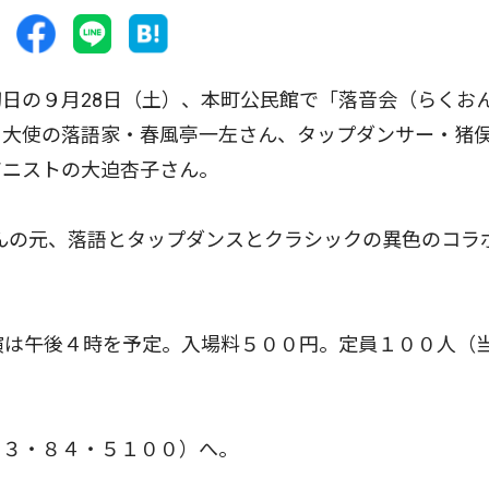
日の９月28日（土）、本町公民館で「落音会（らくお
と大使の落語家・春風亭一左さん、タップダンサー・猪
アニストの大迫杏子さん。
さんの元、落語とタップダンスとクラシックの異色のコラ
演は午後４時を予定。入場料５００円。定員１００人（
３・８４・５１００）へ。