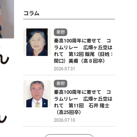
コラム
秦野
秦高100周年に寄せて コ
ラムリレー 広畑ヶ丘空は
れて 第12回 飯尾（旧姓：
関口）美甫（高８回卒）
2026.07.31
秦野
秦高100周年に寄せて コ
ラムリレー 広畑ヶ丘空は
れて 第11回 石井 隆士
（高25回卒）
2026.07.10