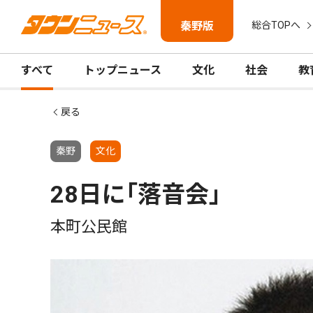
秦野版
総合TOPへ
すべて
トップニュース
文化
社会
教
戻る
秦野
文化
28日に｢落音会｣
本町公民館