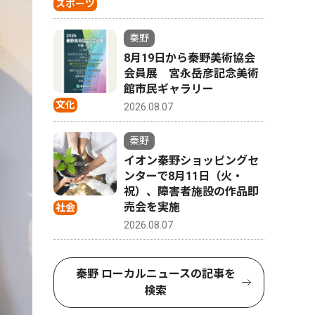
スポーツ
秦野
8月19日から秦野美術協会
会員展 宮永岳彦記念美術
館市民ギャラリー
文化
2026.08.07
秦野
イオン秦野ショッピングセ
ンターで8月11日（火・
祝）、障害者施設の作品即
売会を実施
社会
2026.08.07
秦野 ローカルニュースの記事を
検索