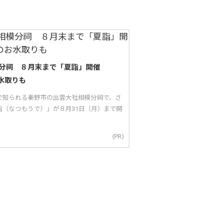
分祠 ８月末まで「夏詣」開催
水取りも
で知られる秦野市の出雲大社相模分祠で、さ
詣（なつもうで）」が８月31日（月）まで開
(PR)