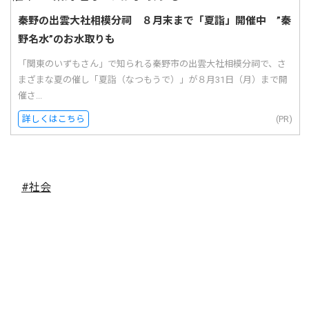
秦野の出雲大社相模分祠 ８月末まで「夏詣」開催中 ”秦
野名水”のお水取りも
「関東のいずもさん」で知られる秦野市の出雲大社相模分祠で、さ
まざまな夏の催し「夏詣（なつもうで）」が８月31日（月）まで開
催さ...
詳しくはこちら
(PR)
#社会