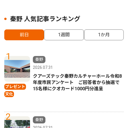
秦野 人気記事ランキング
前日
1週間
1か月
1
秦野
2026.07.31
クアーズテック秦野カルチャーホール令和8
年度市民アンケート ご回答者から抽選で
プレゼント
15名様にクオカード1000円分進呈
文化
2
秦野
2026.07.31