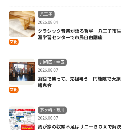
八王子
2026.08.04
クラシック音楽が語る哲学 八王子市生
涯学習センターで市民自由講座
文化
川崎区・幸区
2026.08.07
落語で笑って、先祖弔う 円能院で大施
餓鬼会
文化
茅ヶ崎・寒川
2026.08.07
我が家の収納不足はサニーＢＯＸで解決