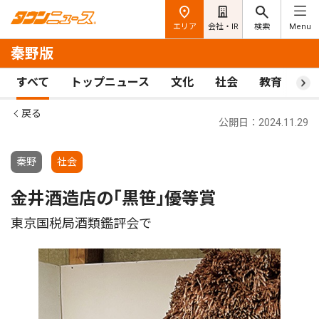
エリア
会社・IR
検索
Menu
秦野版
すべて
トップニュース
文化
社会
教育
ス
戻る
公開日：2024.11.29
秦野
社会
金井酒造店の｢黒笹｣優等賞
東京国税局酒類鑑評会で