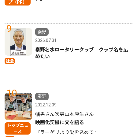
プ（PR）
9
秦野
2026.07.31
秦野名水ロータリークラブ クラブ名を広
めたい
社会
10
秦野
2022.12.09
幡男さん次男山本厚生さん
映画化契機に父を語る
トップニュ
ース
『ラーゲリより愛を込めて』