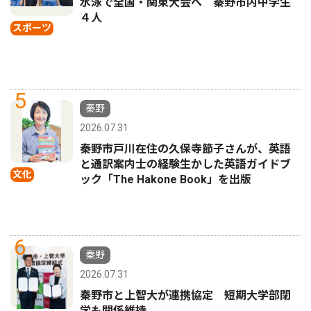
水泳で全国・関東大会へ 秦野市内中学生
４人
スポーツ
5
秦野
2026.07.31
秦野市戸川在住の久保寺節子さんが、英語
と通訳案内士の経験生かした英語ガイドブ
文化
ック「The Hakone Book」を出版
6
秦野
2026.07.31
秦野市と上智大が連携協定 短期大学部閉
学も関係維持