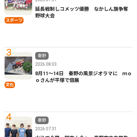
延長戦制しコメッツ優勝 なかしん旗争奪
野球大会
スポーツ
3
秦野
2026.08.03
8月11〜14日 秦野の風景ジオラマに ｍｏ
ｏさんが平塚で個展
文化
4
秦野
2026.07.31