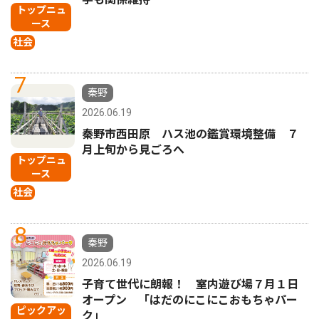
トップニュ
ース
社会
7
秦野
2026.06.19
秦野市西田原 ハス池の鑑賞環境整備 ７
月上旬から見ごろへ
トップニュ
ース
社会
8
秦野
2026.06.19
子育て世代に朗報！ 室内遊び場７月１日
オープン 「はだのにこにこおもちゃパー
ピックアッ
ク」