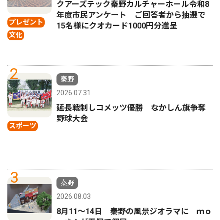
クアーズテック秦野カルチャーホール令和8
年度市民アンケート ご回答者から抽選で
プレゼント
15名様にクオカード1000円分進呈
文化
2
秦野
2026.07.31
延長戦制しコメッツ優勝 なかしん旗争奪
野球大会
スポーツ
3
秦野
2026.08.03
8月11〜14日 秦野の風景ジオラマに ｍｏ