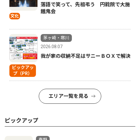
落語で笑って、先祖弔う 円能院で大施
餓鬼会
文化
茅ヶ崎・寒川
2026.08.07
我が家の収納不足はサニーＢＯＸで解決
ピックアッ
プ（PR）
エリア一覧を見る
ピックアップ
秦野