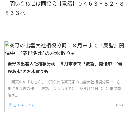
問い合わせは同協会【電話】０４６３・８２・８
８３３へ。
秦野の出雲大社相模分祠 ８月末まで「夏詣」開催中 ”秦
野名水”のお水取りも
「関東のいずもさん」で知られる秦野市の出雲大社相模分祠で、さ
まざまな夏の催し「夏詣（なつもうで）」が８月31日（月）まで開
催さ...
詳しくはこちら
(PR)