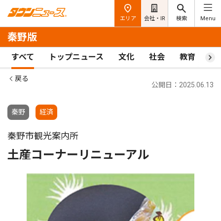
エリア
会社・IR
検索
Menu
秦野版
すべて
トップニュース
文化
社会
教育
ス
戻る
公開日：2025.06.13
秦野
経済
秦野市観光案内所
土産コーナーリニューアル