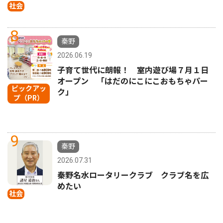
社会
8
秦野
2026.06.19
子育て世代に朗報！ 室内遊び場７月１日
オープン 「はだのにこにこおもちゃパー
ピックアッ
ク」
プ（PR）
9
秦野
2026.07.31
秦野名水ロータリークラブ クラブ名を広
めたい
社会