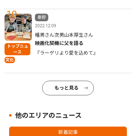
10
秦野
2022.12.09
幡男さん次男山本厚生さん
映画化契機に父を語る
トップニュ
ース
『ラーゲリより愛を込めて』
文化
もっと見る
他のエリアのニュース
新着記事