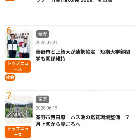
ック「The Hakone Book」を出版
6
秦野
2026.07.31
秦野市と上智大が連携協定 短期大学部閉
学も関係維持
トップニュ
ース
社会
7
秦野
2026.06.19
秦野市西田原 ハス池の鑑賞環境整備 ７
月上旬から見ごろへ
トップニュ
ース