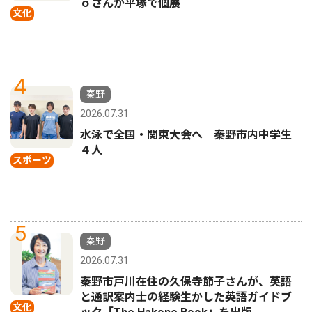
ｏさんが平塚で個展
文化
4
秦野
2026.07.31
水泳で全国・関東大会へ 秦野市内中学生
４人
スポーツ
5
秦野
2026.07.31
秦野市戸川在住の久保寺節子さんが、英語
と通訳案内士の経験生かした英語ガイドブ
文化