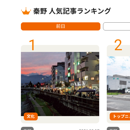
秦野 人気記事ランキング
前日
1
2
文化
トップニ