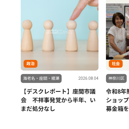
政治
社会
海老名・座間・綾瀬
2026.08.04
神奈川区
【デスクレポート】座間市議
令和8年
会 不祥事発覚から半年、い
ショップ
まだ処分なし
募金箱を