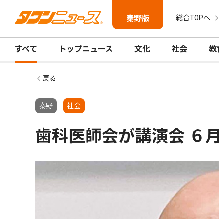
秦野版
総合TOPへ
すべて
トップニュース
文化
社会
教
戻る
秦野
社会
歯科医師会が講演会 ６