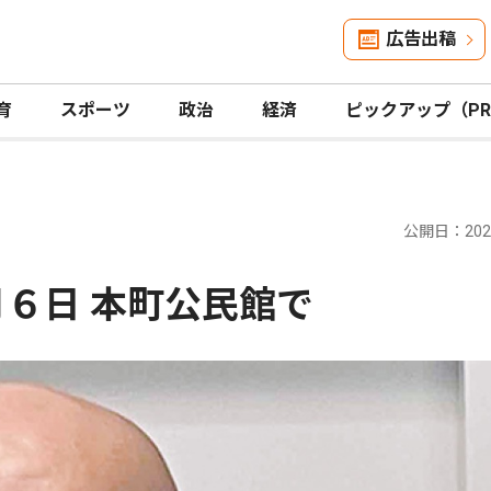
広告出稿
育
スポーツ
政治
経済
ピックアップ（P
公開日：2026
月６日 本町公民館で