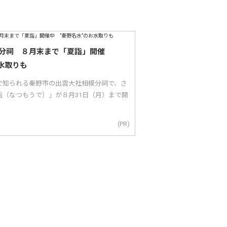
分祠 ８月末まで「夏詣」開催
水取りも
で知られる秦野市の出雲大社相模分祠で、さ
詣（なつもうで）」が８月31日（月）まで開
(PR)