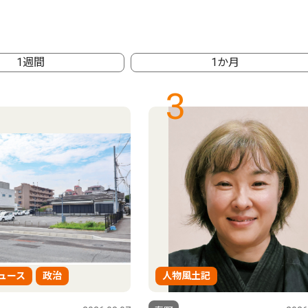
1週間
1か月
3
ュース
政治
人物風土記