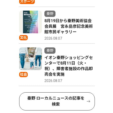
スポーツ
秦野
8月19日から秦野美術協会
会員展 宮永岳彦記念美術
館市民ギャラリー
文化
2026.08.07
秦野
イオン秦野ショッピングセ
ンターで8月11日（火・
祝）、障害者施設の作品即
売会を実施
社会
2026.08.07
秦野 ローカルニュースの記事を
検索