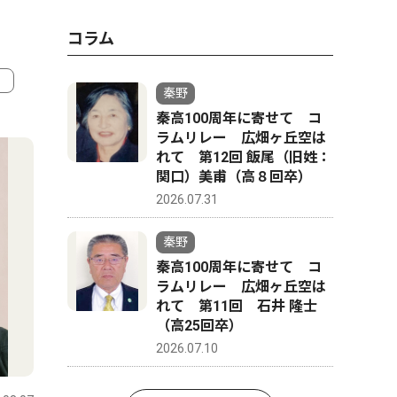
コラム
秦野
秦高100周年に寄せて コ
4
5
ラムリレー 広畑ヶ丘空は
れて 第12回 飯尾（旧姓：
関口）美甫（高８回卒）
2026.07.31
秦野
秦高100周年に寄せて コ
ラムリレー 広畑ヶ丘空は
れて 第11回 石井 隆士
（高25回卒）
2026.07.10
スポーツ
文化