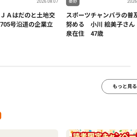
2026.08.07
秦野
2026
ＪＡはだのと土地交
スポーツチャンバラの普
705号沿道の企業立
努める 小川 絵美子さん
泉在住 47歳
もっと見る