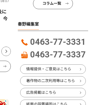
.08.07
秦野
2026.07.31
秦野
コラム一覧
及に
水泳で全国・関東大会へ 秦
8月11〜
 今
野市内中学生４人
オラマに
秦野編集室
で個展
0463-77-3331
0463-77-3337
情報提供・ご意見はこちら
著作物の二次利用等はこちら
広告掲載はこちら
紙面の設置場所はこちら