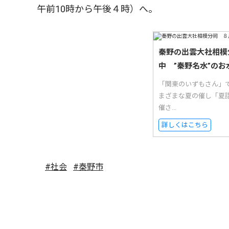
午前10時から午後４時）へ。
秦野の出雲大社相模
中 ”秦野名水”のお
「関東のいずもさん」
まざまな夏の催し「夏
催さ...
詳しくはこちら
#社会
#秦野市