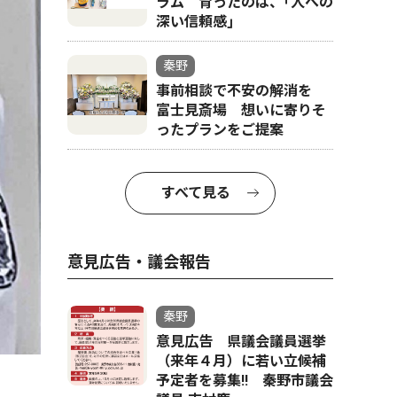
ラム 育ったのは、｢人への
深い信頼感｣
秦野
事前相談で不安の解消を
富士見斎場 想いに寄りそ
ったプランをご提案
すべて見る
意見広告・議会報告
秦野
意見広告 県議会議員選挙
（来年４月）に若い立候補
予定者を募集‼ 秦野市議会