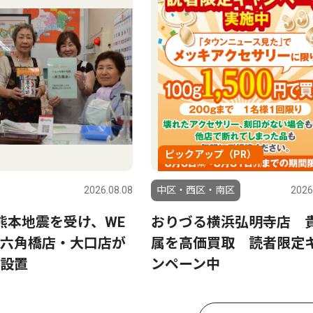
ピックアップ（PR）
2026.08.08
中区・西区・南区
2026
熊本地震を受け、WE
おりづる横浜弘明寺店 
六角橋店・大口店が
属を高価買取 読者限定
設置
ンペーン中