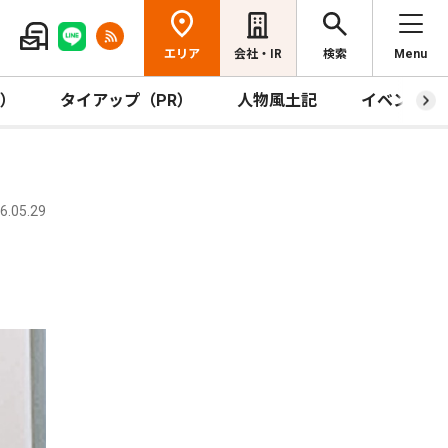
エリア
会社・IR
検索
Menu
R）
タイアップ（PR）
人物風土記
イベント
.05.29