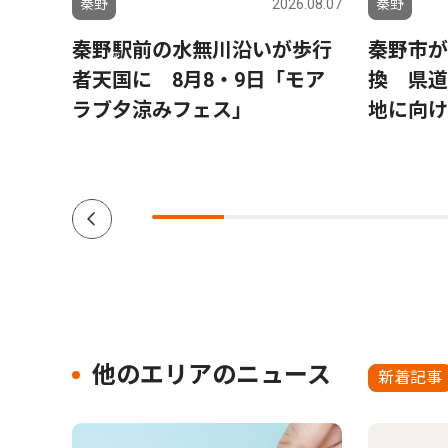
6.07.31
秦野
2026.08.07
秦野
節子
秦野駅前の水無川沿いが歩行
秦野市が
士の
者天国に 8月8・9日「モア
換 県道
ブッ
ラブ夕涼みフェス」
地に向け
」を出
他のエリアのニュース
新着記事