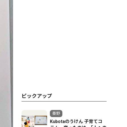
ピックアップ
秦野
Kubotaのうけん 子育てコ