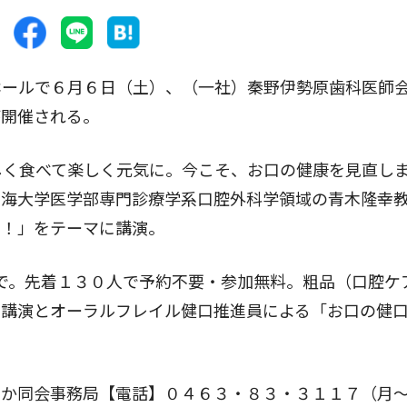
ールで６月６日（土）、（一社）秦野伊勢原歯科医師
が開催される。
しく食べて楽しく元気に。今こそ、お口の健康を見直し
東海大学医学部専門診療学系口腔外科学領域の青木隆幸
ン！」をテーマに講演。
まで。先着１３０人で予約不要・参加無料。粗品（口腔ケ
る講演とオーラルフレイル健口推進員による「お口の健
か同会事務局【電話】０４６３・８３・３１１７（月