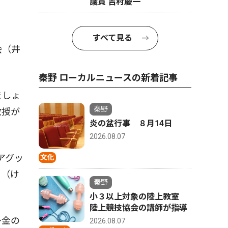
議員 吉村慶一
すべて見る
会（井
秦野 ローカルニュースの新着記事
ましょ
秦野
教授が
炎の盆行事 ８月14日
2026.08.07
アグッ
文化
口（け
秦野
小３以上対象の陸上教室
陸上競技協会の講師が指導
〜金の
2026.08.07