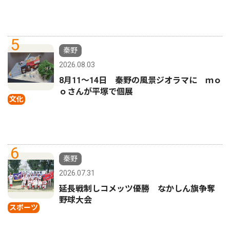
5
秦野
2026.08.03
8月11〜14日 秦野の風景ジオラマに ｍｏ
ｏさんが平塚で個展
文化
6
秦野
2026.07.31
延長戦制しコメッツ優勝 なかしん旗争奪
野球大会
スポーツ