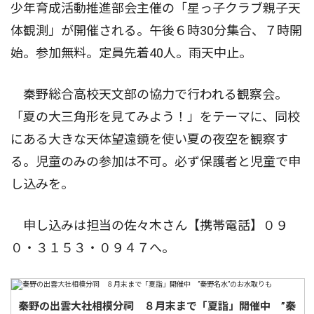
少年育成活動推進部会主催の「星っ子クラブ親子天
体観測」が開催される。午後６時30分集合、７時開
始。参加無料。定員先着40人。雨天中止。
秦野総合高校天文部の協力で行われる観察会。
「夏の大三角形を見てみよう！」をテーマに、同校
にある大きな天体望遠鏡を使い夏の夜空を観察す
る。児童のみの参加は不可。必ず保護者と児童で申
し込みを。
申し込みは担当の佐々木さん【携帯電話】０９
０・３１５３・０９４７へ。
秦野の出雲大社相模分祠 ８月末まで「夏詣」開催中 ”秦