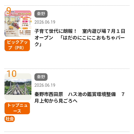
9
秦野
2026.06.19
子育て世代に朗報！ 室内遊び場７月１日
オープン 「はだのにこにこおもちゃパー
ピックアッ
ク」
プ（PR）
10
秦野
2026.06.19
秦野市西田原 ハス池の鑑賞環境整備 ７
月上旬から見ごろへ
トップニュ
ース
社会