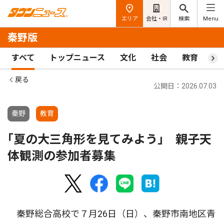
エリア
会社・IR
検索
Menu
秦野版
すべて
トップニュース
文化
社会
教育
ス
戻る
公開日：2026.07.03
秦野
教育
｢夏の大三角形を見てみよう｣ 親子天
体観測の参加者募集
秦野総合高校で７月26日（日）、秦野市南地区青