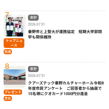
7
秦野
2026.07.31
秦野市と上智大が連携協定 短期大学部閉
学も関係維持
トップニュ
ース
社会
8
秦野
2026.07.31
クアーズテック秦野カルチャーホール令和8
年度市民アンケート ご回答者から抽選で
プレゼント
15名様にクオカード1000円分進呈
文化