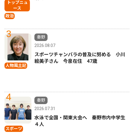
トップニュ
ース
政治
3
秦野
2026.08.07
スポーツチャンバラの普及に努める 小川
絵美子さん 今泉在住 47歳
人物風土記
4
秦野
2026.07.31
水泳で全国・関東大会へ 秦野市内中学生
４人
スポーツ