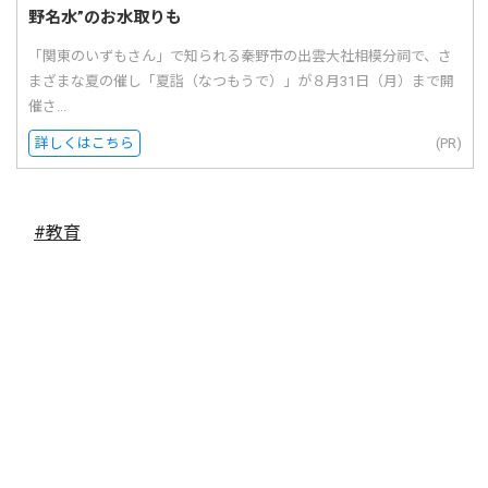
野名水”のお水取りも
「関東のいずもさん」で知られる秦野市の出雲大社相模分祠で、さ
まざまな夏の催し「夏詣（なつもうで）」が８月31日（月）まで開
催さ...
詳しくはこちら
(PR)
#教育