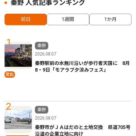
秦野 人気記事ランキング
前日
1週間
1か月
1
秦野
2026.08.07
秦野駅前の水無川沿いが歩行者天国に 8月
8・9日「モアラブ夕涼みフェス」
文化
2
秦野
2026.08.07
秦野市がＪＡはだのと土地交換 県道705号
沿道の企業立地に向け