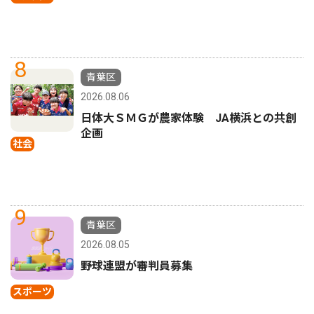
8
青葉区
2026.08.06
日体大ＳＭＧが農家体験 JA横浜との共創
企画
社会
9
青葉区
2026.08.05
野球連盟が審判員募集
スポーツ