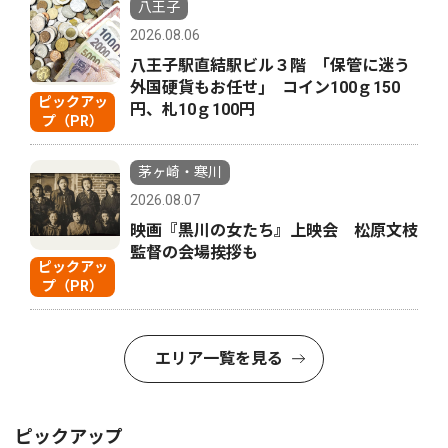
八王子
2026.08.06
八王子駅直結駅ビル３階 ｢保管に迷う
外国硬貨もお任せ｣ コイン100ｇ150
ピックアッ
円、札10ｇ100円
プ（PR）
茅ヶ崎・寒川
2026.08.07
映画『黒川の女たち』上映会 松原文枝
監督の会場挨拶も
ピックアッ
プ（PR）
エリア一覧を見る
ピックアップ