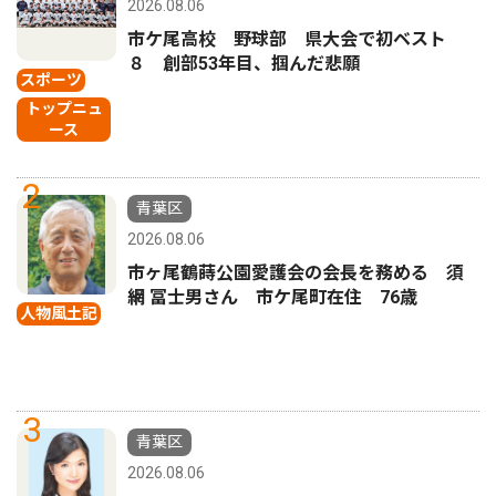
2026.08.06
市ケ尾高校 野球部 県大会で初ベスト
８ 創部53年目、掴んだ悲願
スポーツ
トップニュ
ース
2
青葉区
2026.08.06
市ヶ尾鶴蒔公園愛護会の会長を務める 須
網 冨士男さん 市ケ尾町在住 76歳
人物風土記
3
青葉区
2026.08.06