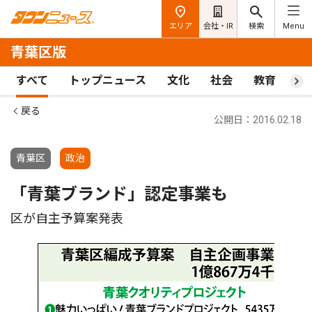
エリア
会社・IR
検索
Menu
青葉区版
すべて
トップニュース
文化
社会
教育
ス
戻る
公開日：2016.02.18
青葉区
政治
「青葉ブランド」認定事業も
区が自主予算案発表