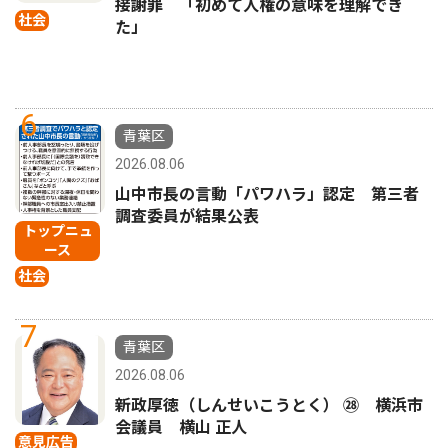
接謝罪 「初めて人権の意味を理解でき
社会
た」
6
青葉区
2026.08.06
山中市長の言動「パワハラ」認定 第三者
調査委員が結果公表
トップニュ
ース
社会
7
青葉区
2026.08.06
新政厚徳（しんせいこうとく） ㉘ 横浜市
会議員 横山 正人
意見広告