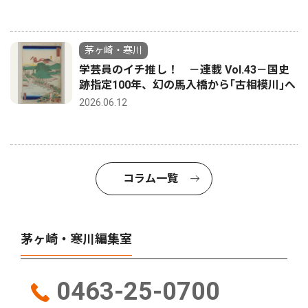
茅ヶ崎・寒川
学芸員のイチ推し！ －連載 Vol.43－国史
跡指定100年、幻の馬入橋から｢古相模川｣へ
2026.06.12
コラム一覧
茅ヶ崎・寒川編集室
0463-25-0700