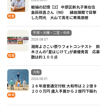
戦禍の記憶【2】 中原区新丸子東在住
島田叔昌さん（90） 縁故疎開で目撃
社会
した閃光 大山で真冬に寒風摩擦
平塚・大磯・二宮・中井
2026.08.07
湘南よさこい祭りフォトコンテスト 鈴
木さんの｢夏はじけて｣が最優秀賞 応募
社会
数は約１００点
大和
2026.08.01
２６年度普通交付税 大和市は２２億９
２００万円 歳入予算から２億円下振れ
政治