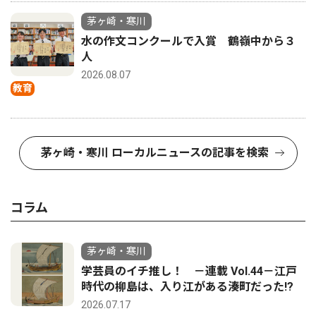
茅ヶ崎・寒川
水の作文コンクールで入賞 鶴嶺中から３
人
2026.08.07
教育
茅ヶ崎・寒川 ローカルニュースの記事を検索
コラム
茅ヶ崎・寒川
学芸員のイチ推し！ －連載 Vol.44－江戸
時代の柳島は、入り江がある湊町だった!?
2026.07.17