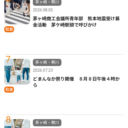
茅ヶ崎・寒川
2026.08.05
茅ヶ崎商工会議所青年部 熊本地震受け募
金活動 茅ケ崎駅頭で呼びかけ
社会
7
茅ヶ崎・寒川
2026.07.23
どまんなか祭り開催 ８月８日午後４時か
ら
社会
8
茅ヶ崎・寒川