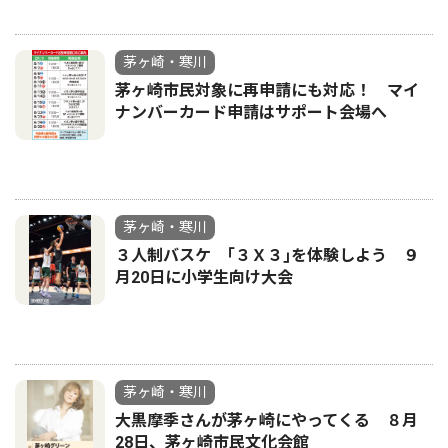
茅ヶ崎・寒川
茅ヶ崎市民対象に再申請にも対応！ マイ
ナンバーカード申請はサポート会場へ
茅ヶ崎・寒川
３人制バスケ ｢３Ｘ３｣を体験しよう ９
月20日に小学生向け大会
茅ヶ崎・寒川
大黒摩季さんが茅ヶ崎にやってくる ８月
28日、茅ヶ崎市民文化会館