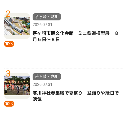
2
茅ヶ崎・寒川
2026.07.31
茅ヶ崎市民文化会館 ミニ鉄道模型展 ８
月６日〜８日
文化
3
茅ヶ崎・寒川
2026.07.31
寒川神社参集殿で夏祭り 盆踊りや縁日で
活気
文化