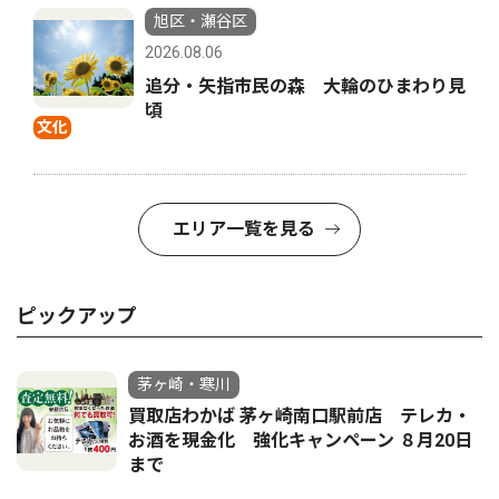
旭区・瀬谷区
2026.08.06
追分・矢指市民の森 大輪のひまわり見
頃
文化
エリア一覧を見る
ピックアップ
茅ヶ崎・寒川
買取店わかば 茅ヶ崎南口駅前店 テレカ・
お酒を現金化 強化キャンペーン ８月20日
まで