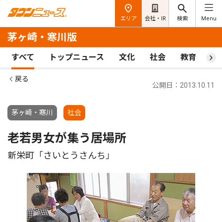
エリア
会社・IR
検索
Menu
茅ヶ崎・寒川版
すべて
トップニュース
文化
社会
教育
ス
戻る
公開日：2013.10.11
茅ヶ崎・寒川
社会
老若男女が集う居場所
新栄町「さいとうさんち」