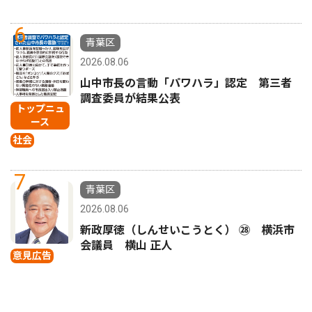
6
青葉区
2026.08.06
山中市長の言動「パワハラ」認定 第三者
調査委員が結果公表
トップニュ
ース
社会
7
青葉区
2026.08.06
新政厚徳（しんせいこうとく） ㉘ 横浜市
会議員 横山 正人
意見広告