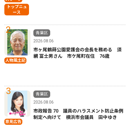
トップニュ
ース
2
青葉区
2026.08.06
市ヶ尾鶴蒔公園愛護会の会長を務める 須
網 冨士男さん 市ケ尾町在住 76歳
人物風土記
3
青葉区
2026.08.06
市政報告 70 議員のハラスメント防止条例
制定へ向けて 横浜市会議員 田中ゆき
意見広告