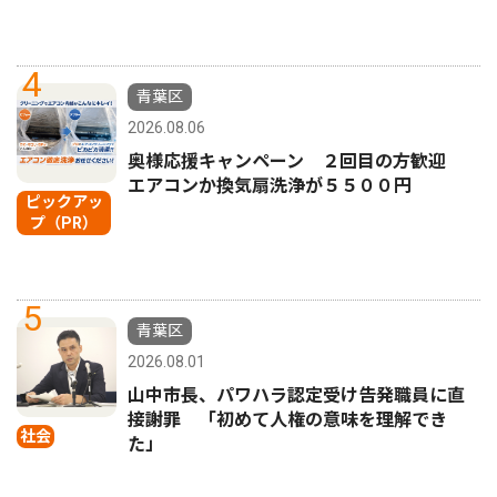
4
青葉区
2026.08.06
奥様応援キャンペーン ２回目の方歓迎
エアコンか換気扇洗浄が５５００円
ピックアッ
プ（PR）
5
青葉区
2026.08.01
山中市長、パワハラ認定受け告発職員に直
接謝罪 「初めて人権の意味を理解でき
社会
た」