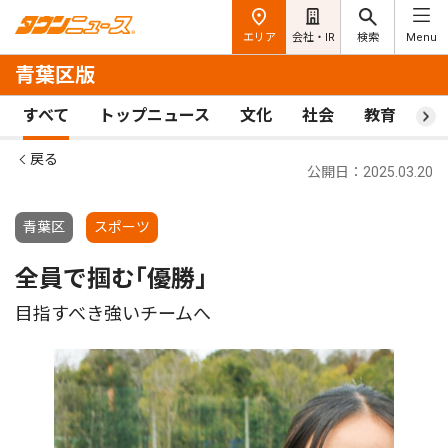
エリア
会社・IR
検索
Menu
青葉区版
すべて
トップニュース
文化
社会
教育
ス
戻る
公開日：2025.03.20
青葉区
スポーツ
全員で掴む｢優勝｣
目指すべき強いチームへ