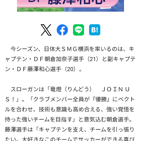
今シーズン、日体大ＳＭＧ横浜を率いるのは、キ
ャプテン・ＤＦ朝倉加奈子選手（21）と副キャプテ
ン・ＤＦ藤澤和心選手（20）。
スローガンは「竜燈（りんどう） ＪＯＩＮ Ｕ
Ｓ！」。「クラブメンバー全員が『優勝』にベクト
ルを合わせ、技術も意識も高め合える、強い覚悟を
持った強いチームを目指す」と意気込む朝倉選手。
藤澤選手は「キャプテンを支え、チームを引っ張り
たい。大好きなこのチームでサッカーができる喜び