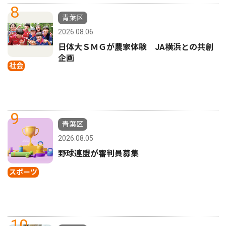
8
青葉区
2026.08.06
日体大ＳＭＧが農家体験 JA横浜との共創
企画
社会
9
青葉区
2026.08.05
野球連盟が審判員募集
スポーツ
10