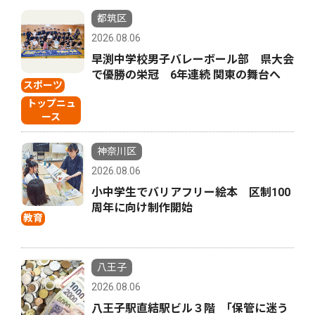
都筑区
2026.08.06
早渕中学校男子バレーボール部 県大会
で優勝の栄冠 6年連続 関東の舞台へ
スポーツ
トップニュ
ース
神奈川区
2026.08.06
小中学生でバリアフリー絵本 区制100
周年に向け制作開始
教育
八王子
2026.08.06
八王子駅直結駅ビル３階 ｢保管に迷う