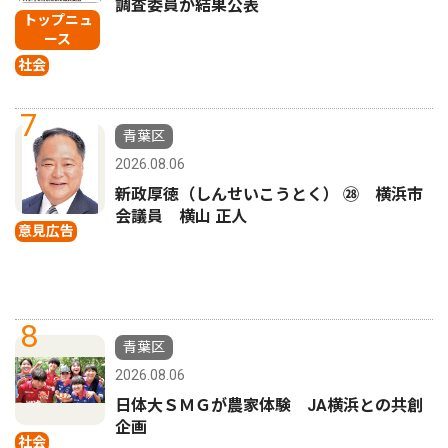
調査委員が結果公表
トップニュ
ース
社会
7
青葉区
2026.08.06
新政厚徳（しんせいこうとく） ㉘ 横浜市
会議員 横山 正人
意見広告
8
青葉区
2026.08.06
日体大ＳＭＧが農家体験 JA横浜との共創
企画
社会