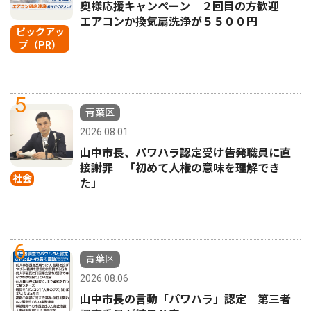
奥様応援キャンペーン ２回目の方歓迎
エアコンか換気扇洗浄が５５００円
ピックアッ
プ（PR）
5
青葉区
2026.08.01
山中市長、パワハラ認定受け告発職員に直
接謝罪 「初めて人権の意味を理解でき
社会
た」
6
青葉区
2026.08.06
山中市長の言動「パワハラ」認定 第三者