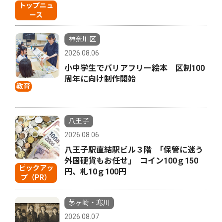
トップニュ
ース
神奈川区
2026.08.06
小中学生でバリアフリー絵本 区制100
周年に向け制作開始
教育
八王子
2026.08.06
八王子駅直結駅ビル３階 ｢保管に迷う
外国硬貨もお任せ｣ コイン100ｇ150
ピックアッ
円、札10ｇ100円
プ（PR）
茅ヶ崎・寒川
2026.08.07