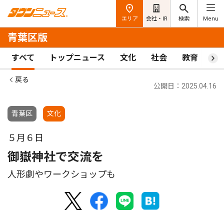
エリア
会社・IR
検索
Menu
青葉区版
すべて
トップニュース
文化
社会
教育
ス
戻る
公開日：2025.04.16
青葉区
文化
５月６日
御嶽神社で交流を
人形劇やワークショップも