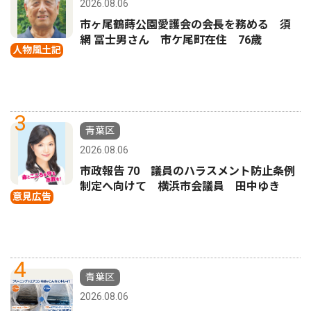
2026.08.06
市ヶ尾鶴蒔公園愛護会の会長を務める 須
網 冨士男さん 市ケ尾町在住 76歳
人物風土記
3
青葉区
2026.08.06
市政報告 70 議員のハラスメント防止条例
制定へ向けて 横浜市会議員 田中ゆき
意見広告
4
青葉区
2026.08.06