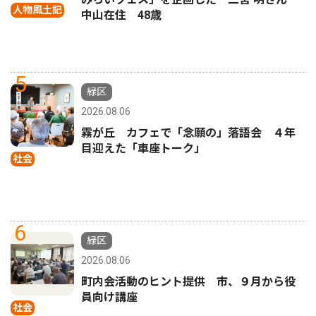
人物風土記
中山在住 48歳
5
緑区
2026.08.06
霧が丘 カフェで「念願の」落語会 ４年
目迎えた「車座トーク」
社会
6
緑区
2026.08.06
町内会活動のヒント提供 市、９月から役
員向け講座
社会