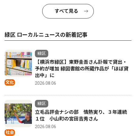
すべて見る
緑区 ローカルニュースの新着記事
緑区
【横浜市緑区】東野圭吾さん訃報で貸出・
予約が増加 緑図書館の所蔵作品が「ほぼ貸
出中」に
文化
2026.08.06
緑区
立毛品評会ナシの部 情熱実り、３年連続
１位 小山町の宮田吉秀さん
2026.08.06
社会