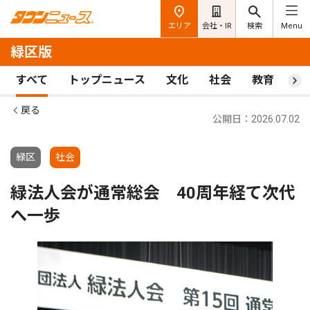
エリア
会社・IR
検索
Menu
緑区版
すべて
トップニュース
文化
社会
教育
ス
戻る
公開日：2026.07.02
緑区
社会
緑法人会が通常総会 40周年経て次代
へ一歩