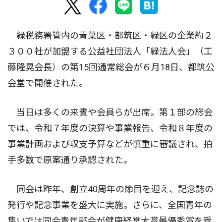
緑税務署管内の青葉区・都筑区・緑区の企業約２
３００社が加盟する公益社団法人「緑法人会」（工
藤隆晃会長）の第15回通常総会が６月18日、都筑公
会堂で開催された。
当日は多くの来賓や会員らが出席。第１部の総会
では、令和７年度の決算や事業報告、令和８年度の
事業計画および収支予算などが慎重に審議され、拍
手多数で原案通り承認された。
同会は昨年、創立40周年の節目を迎え、記念誌の
発行や記念事業を盛大に実施。さらに、全国青年の
集いでは同会青年部会が健康経営大賞最優秀賞を受