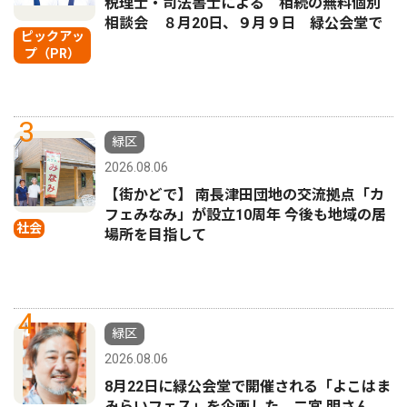
税理士・司法書士による 相続の無料個別
相談会 ８月20日、９月９日 緑公会堂で
ピックアッ
プ（PR）
3
緑区
2026.08.06
【街かどで】 南長津田団地の交流拠点「カ
フェみなみ」が設立10周年 今後も地域の居
社会
場所を目指して
4
緑区
2026.08.06
8月22日に緑公会堂で開催される「よこはま
みらいフェス」を企画した 二宮 明さん