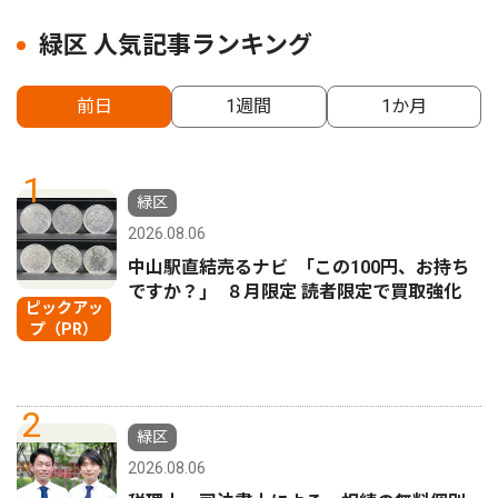
緑区 人気記事ランキング
前日
1週間
1か月
1
緑区
2026.08.06
中山駅直結売るナビ ｢この100円、お持ち
ですか？｣ ８月限定 読者限定で買取強化
ピックアッ
プ（PR）
2
緑区
2026.08.06