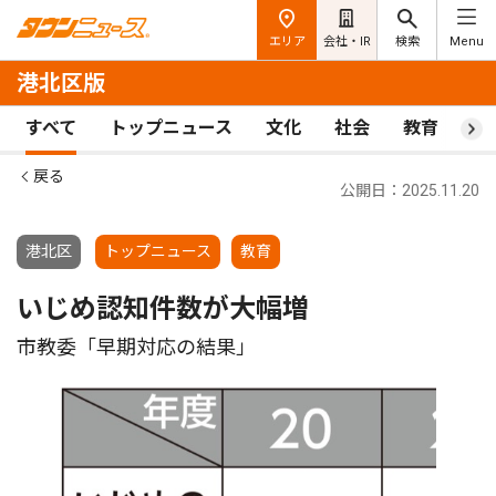
エリア
会社・IR
検索
Menu
港北区版
すべて
トップニュース
文化
社会
教育
ス
戻る
公開日：2025.11.20
港北区
トップニュース
教育
いじめ認知件数が大幅増
市教委「早期対応の結果」