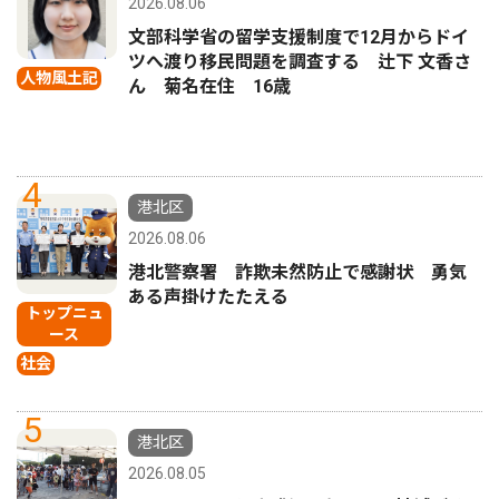
2026.08.06
文部科学省の留学支援制度で12月からドイ
ツへ渡り移民問題を調査する 辻下 文香さ
人物風土記
ん 菊名在住 16歳
4
港北区
2026.08.06
港北警察署 詐欺未然防止で感謝状 勇気
ある声掛けたたえる
トップニュ
ース
社会
5
港北区
2026.08.05