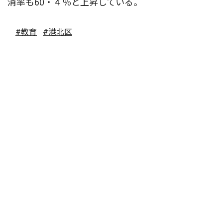
消率も60・４％と上昇している。
#教育
#港北区