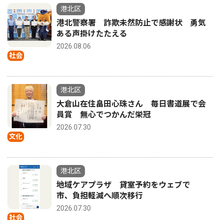
港北区
港北警察署 詐欺未然防止で感謝状 勇気
ある声掛けたたえる
2026.08.06
社会
港北区
大倉山在住畠田心珠さん 毎日書道展で会
員賞 無心でつかんだ栄冠
2026.07.30
文化
港北区
地域ケアプラザ 貸室予約をウェブで
市、負担軽減へ順次移行
2026.07.30
社会