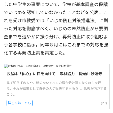
した中学生の事案について、学校が基本調査の段階
でいじめを認知していなかったことなどを公表。こ
れを受け市教委では「いじめ防止対策推進法」に則
った対応を徹底すべく、いじめの未然防止から要調
査までを速やかに振り分け、再発防止に取り組むよ
う各学校に指示。同年８月にはこれまでの対応を強
化する再発防止策を策定した。
お盆は「仏心」に目を向けて 取材協力 長光山 妙蓮寺
見ず知らずの人や、縁のないすべての魂も分け隔てなく施しを行
う。それが結果として自分の大切な先祖をも救う--。仏教が内包する
こう...
詳しくはこちら
(PR)