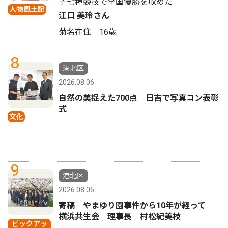
子七種競技で全国優勝を収めた
人物風土記
江口 美玲さん
菊名在住 16歳
8
港北区
2026.08.06
自然の美捉えた700点 日吉で写真コン表彰
式
文化
9
港北区
2026.08.05
寄稿 やまゆり園事件から10年が経って
横浜共生会 理事長 村松紀美枝
ピックアッ