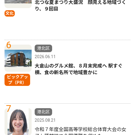
北つな夏まつり大盛況 顔見える地域づく
り、９回目
文化
6
港北区
2026.06.11
大倉山のグルメ館、８月末完成へ 駅すぐ
横、食の新名所で地域豊かに
ピックアッ
プ（PR）
7
港北区
2025.08.21
令和７年度全国高等学校総合体育大会の女