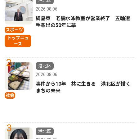
港北区
2026.08.06
綱島東 老舗水泳教室が営業終了 五輪選
手輩出の50年に幕
スポーツ
トップニュ
ース
2
港北区
2026.08.06
事件から10年 共に生きる 港北区が描く
まちの未来
社会
3
港北区