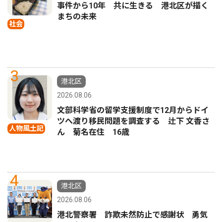
事件から10年 共に生きる 港北区が描く
まちの未来
社会
3
港北区
2026.08.06
文部科学省の留学支援制度で12月からドイ
ツへ渡り移民問題を調査する 辻下 文香さ
人物風土記
ん 菊名在住 16歳
4
港北区
2026.08.06
港北警察署 詐欺未然防止で感謝状 勇気