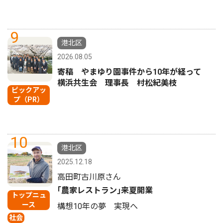
9
港北区
2026.08.05
寄稿 やまゆり園事件から10年が経って
横浜共生会 理事長 村松紀美枝
ピックアッ
プ（PR）
10
港北区
2025.12.18
高田町古川原さん
｢農家レストラン｣来夏開業
トップニュ
ース
構想10年の夢 実現へ
社会