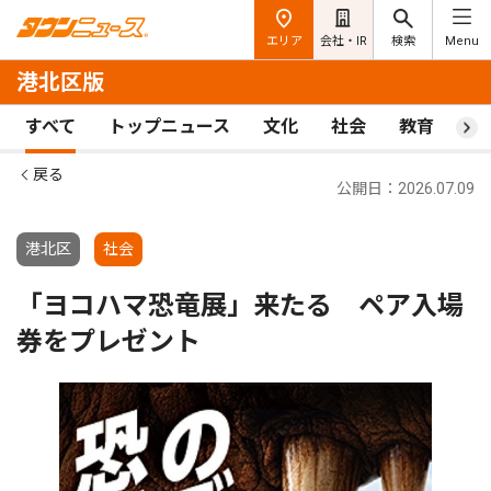
エリア
会社・IR
検索
Menu
港北区版
すべて
トップニュース
文化
社会
教育
ス
戻る
公開日：2026.07.09
港北区
社会
「ヨコハマ恐竜展」来たる ペア入場
券をプレゼント