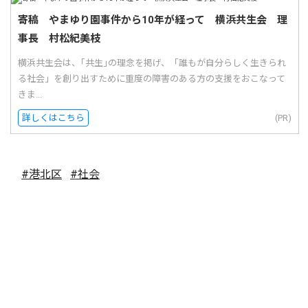
寄稿 やまゆり園事件から10年が経って 横浜共生会 理
事長 村松紀美枝
横浜共生会は、｢共生｣の理念を掲げ、「誰もが自分らしく生きられ
る社会」を創り出すために重度の障害のある方の支援をおこなって
きま...
詳しくはこちら
(PR)
#港北区
#社会