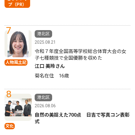
プ（PR）
7
港北区
2025.08.21
令和７年度全国高等学校総合体育大会の女
子七種競技で全国優勝を収めた
人物風土記
江口 美玲さん
菊名在住 16歳
8
港北区
2026.08.06
自然の美捉えた700点 日吉で写真コン表彰
式
文化