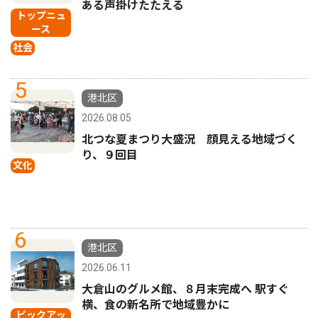
ある声掛けたたえる
トップニュ
ース
社会
5
港北区
2026.08.05
北つな夏まつり大盛況 顔見える地域づく
り、９回目
文化
6
港北区
2026.06.11
大倉山のグルメ館、８月末完成へ 駅すぐ
横、食の新名所で地域豊かに
ピックアッ