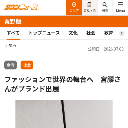
エリア
会社・IR
検索
Menu
秦野版
すべて
トップニュース
文化
社会
教育
ス
戻る
公開日：2026.07.03
秦野
社会
ファッションで世界の舞台へ 宮腰さ
んがブランド出展