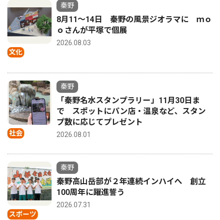
秦野
8月11〜14日 秦野の風景ジオラマに ｍｏ
ｏさんが平塚で個展
2026.08.03
文化
秦野
「秦野名水スタンプラリー」11月30日ま
で スポットにパン店・温泉など、スタン
プ数に応じてプレゼント
社会
2026.08.01
秦野
秦野高山岳部が２年連続インハイへ 創立
100周年に躍進誓う
2026.07.31
スポーツ