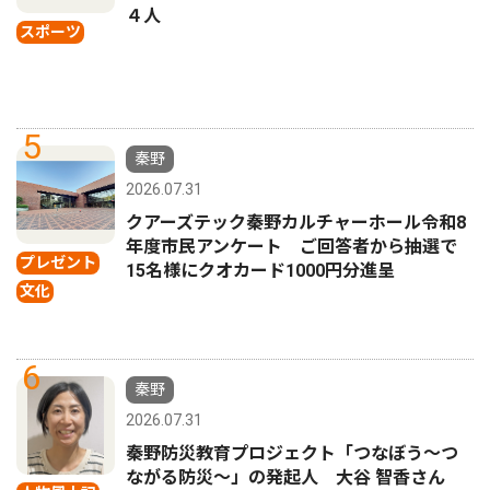
４人
スポーツ
5
秦野
2026.07.31
クアーズテック秦野カルチャーホール令和8
年度市民アンケート ご回答者から抽選で
プレゼント
15名様にクオカード1000円分進呈
文化
6
秦野
2026.07.31
秦野防災教育プロジェクト「つなぼう〜つ
ながる防災〜」の発起人 大谷 智香さん