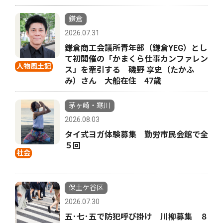
鎌倉
2026.07.31
鎌倉商工会議所青年部（鎌倉YEG）とし
て初開催の「かまくら仕事カンファレン
人物風土記
ス」を牽引する 磯野 享史（たかふ
み）さん 大船在住 47歳
茅ヶ崎・寒川
2026.08.03
タイ式ヨガ体験募集 勤労市民会館で全
５回
社会
保土ケ谷区
2026.07.30
五･七･五で防犯呼び掛け 川柳募集 ８