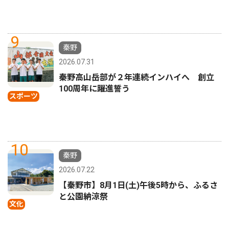
9
秦野
2026.07.31
秦野高山岳部が２年連続インハイへ 創立
100周年に躍進誓う
スポーツ
10
秦野
2026.07.22
【秦野市】8月1日(土)午後5時から、ふるさ
と公園納涼祭
文化