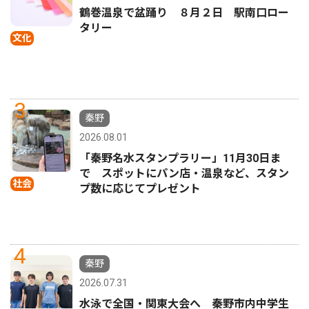
鶴巻温泉で盆踊り ８月２日 駅南口ロー
タリー
文化
3
秦野
2026.08.01
「秦野名水スタンプラリー」11月30日ま
で スポットにパン店・温泉など、スタン
社会
プ数に応じてプレゼント
4
秦野
2026.07.31
水泳で全国・関東大会へ 秦野市内中学生