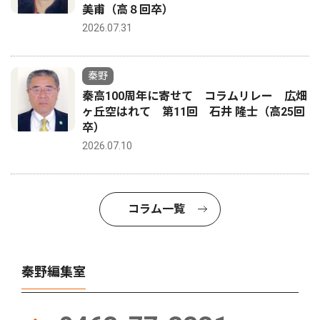
美甫（高８回卒）
2026.07.31
秦野
秦高100周年に寄せて コラムリレー 広畑
ヶ丘空はれて 第11回 石井 隆士（高25回
卒）
2026.07.10
コラム一覧
秦野編集室