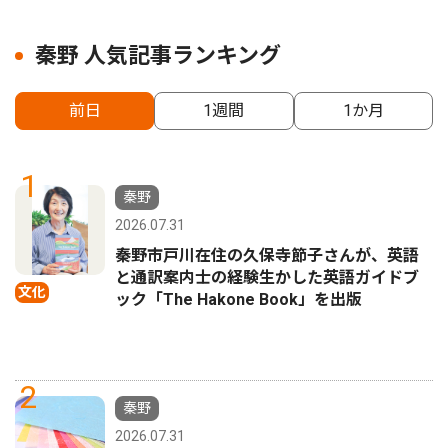
秦野 人気記事ランキング
前日
1週間
1か月
1
秦野
2026.07.31
秦野市戸川在住の久保寺節子さんが、英語
と通訳案内士の経験生かした英語ガイドブ
文化
ック「The Hakone Book」を出版
2
秦野
2026.07.31