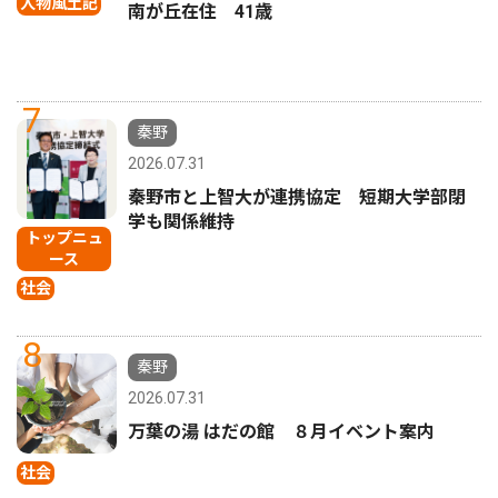
人物風土記
南が丘在住 41歳
7
秦野
2026.07.31
秦野市と上智大が連携協定 短期大学部閉
学も関係維持
トップニュ
ース
社会
8
秦野
2026.07.31
万葉の湯 はだの館 ８月イベント案内
社会