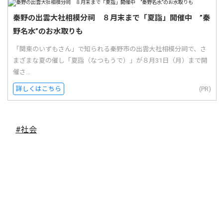
秦野の出雲大社相模分祠 ８月末まで「夏詣」開催中 ”秦
野名水”のお水取りも
「関東のいずもさん」で知られる秦野市の出雲大社相模分祠で、さ
まざまな夏の催し「夏詣（なつもうで）」が８月31日（月）まで開
催さ...
詳しくはこちら
(PR)
#社会