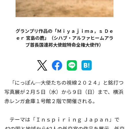
グランプリ作品の「Ｍｉｙａｊｉｍａ，ｓ Ｄｅ
ｅｒ 宮島の鹿」（シハブ・アルファヒームアラ
ブ首長国連邦大使館特命全権大使作）
「にっぽん─大使たちの視線２０２４」と銘打つ
写真展が２月５日（水）から９日（日）まで、横浜
赤レンガ倉庫１号館２階で開催される。
テーマは「Ｉｎｓｐｉｒｉｎｇ Ｊａｐａｎ」で
42の国と地域から62人の外交官の作品を展示。外交