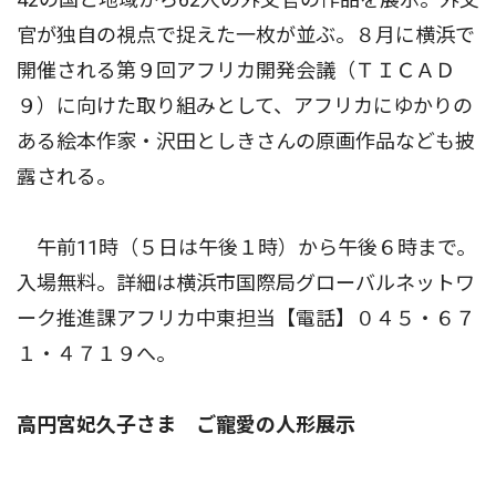
官が独自の視点で捉えた一枚が並ぶ。８月に横浜で
開催される第９回アフリカ開発会議（ＴＩＣＡＤ
９）に向けた取り組みとして、アフリカにゆかりの
ある絵本作家・沢田としきさんの原画作品なども披
露される。
午前11時（５日は午後１時）から午後６時まで。
入場無料。詳細は横浜市国際局グローバルネットワ
ーク推進課アフリカ中東担当【電話】０４５・６７
１・４７１９へ。
高円宮妃久子さま ご寵愛の人形展示