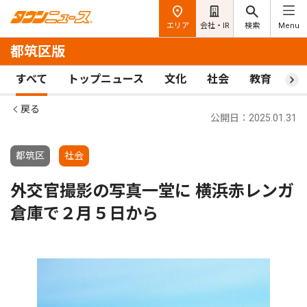
エリア
会社・IR
検索
Menu
都筑区版
すべて
トップニュース
文化
社会
教育
ス
戻る
公開日：2025.01.31
都筑区
社会
外交官撮影の写真一堂に 横浜赤レンガ
倉庫で２月５日から