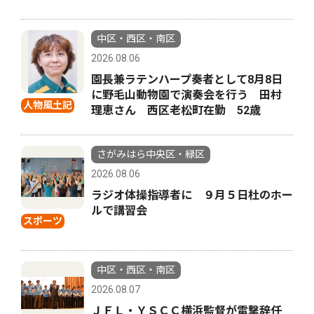
中区・西区・南区
2026.08.06
園長兼ラテンハープ奏者として8月8日
に野毛山動物園で演奏会を行う 田村
人物風土記
理恵さん 西区老松町在勤 52歳
さがみはら中央区・緑区
2026.08.06
ラジオ体操指導者に ９月５日杜のホー
ルで講習会
スポーツ
中区・西区・南区
2026.08.07
ＪＦＬ・ＹＳＣＣ横浜監督が電撃辞任