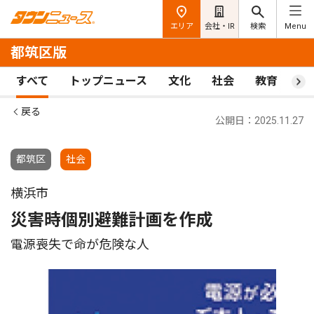
エリア
会社・IR
検索
Menu
都筑区版
すべて
トップニュース
文化
社会
教育
ス
戻る
公開日：2025.11.27
都筑区
社会
横浜市
災害時個別避難計画を作成
電源喪失で命が危険な人