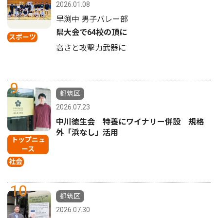
2026.01.08
早渕中 男子バレー部
県大会で64校の頂に
スポーツ
高さと攻撃力武器に
9
都筑区
2026.07.23
中川徳生会 特養にワイナリー併設 規格
外「浜なし」活用
トップニュ
ース
社会
10
都筑区
2026.07.30