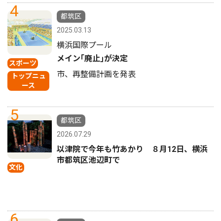
4
都筑区
2025.03.13
横浜国際プール
メイン｢廃止｣が決定
スポーツ
市、再整備計画を発表
トップニュ
ース
5
都筑区
2026.07.29
以津院で今年も竹あかり ８月12日、横浜
市都筑区池辺町で
文化
6