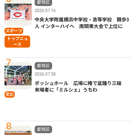
都筑区
2026.07.16
中央大学附属横浜中学校・高等学校 競歩3
人 インターハイへ 南関東大会で上位に
スポーツ
トップニュ
ース
7
都筑区
2026.07.30
ボッシュホール 広場に櫓で盆踊り三昧
来場者に「ミルシェ」うちわ
文化
8
都筑区