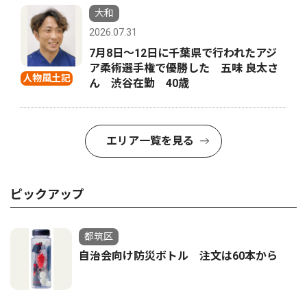
大和
2026.07.31
7月8日〜12日に千葉県で行われたアジ
ア柔術選手権で優勝した 五味 良太さ
人物風土記
ん 渋谷在勤 40歳
エリア一覧を見る
ピックアップ
都筑区
自治会向け防災ボトル 注文は60本から