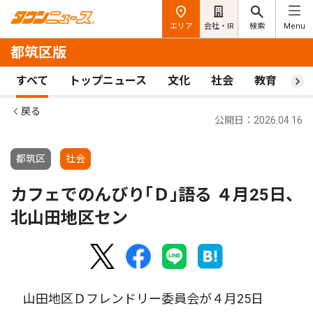
エリア
会社・IR
検索
Menu
都筑区版
すべて
トップニュース
文化
社会
教育
ス
戻る
公開日：2026.04.16
都筑区
社会
カフェでのんびり｢Ｄ｣語る ４月25日、
北山田地区セン
山田地区Ｄフレンドリー委員会が４月25日