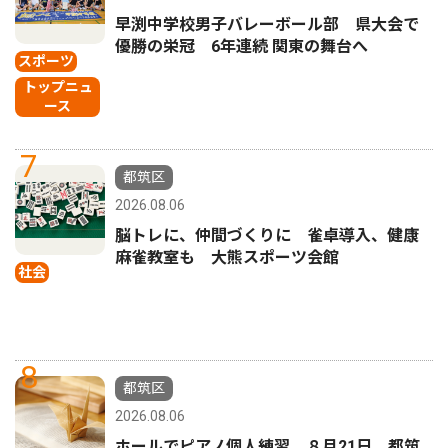
早渕中学校男子バレーボール部 県大会で
優勝の栄冠 6年連続 関東の舞台へ
スポーツ
トップニュ
ース
7
都筑区
2026.08.06
脳トレに、仲間づくりに 雀卓導入、健康
麻雀教室も 大熊スポーツ会館
社会
8
都筑区
2026.08.06
ホールでピアノ個人練習 ８月21日、都筑