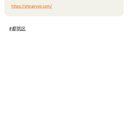
https://shirairyoji.com/
#都筑区