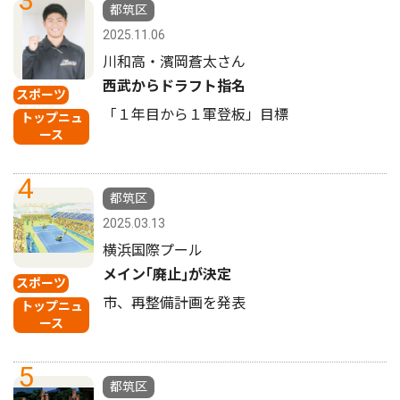
都筑区
2025.11.06
川和高・濱岡蒼太さん
西武からドラフト指名
スポーツ
「１年目から１軍登板」目標
トップニュ
ース
4
都筑区
2025.03.13
横浜国際プール
メイン｢廃止｣が決定
スポーツ
市、再整備計画を発表
トップニュ
ース
5
都筑区