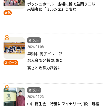
ボッシュホール 広場に櫓で盆踊り三昧
来場者に「ミルシェ」うちわ
文化
8
都筑区
2026.01.08
早渕中 男子バレー部
県大会で64校の頂に
スポーツ
高さと攻撃力武器に
9
都筑区
2026.07.23
中川徳生会 特養にワイナリー併設 規格