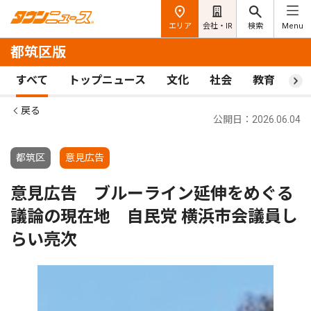
エリア
会社・IR
検索
Menu
都筑区版
すべて
トップニュース
文化
社会
教育
ス
戻る
公開日：2026.06.04
都筑区
意見広告
意見広告 ブルーライン延伸をめぐる
議論の現在地 自民党 横浜市会議員し
らい亮次