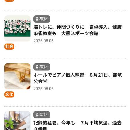
都筑区
脳トレに、仲間づくりに 雀卓導入、健康
麻雀教室も 大熊スポーツ会館
2026.08.06
社会
都筑区
ホールでピアノ個人練習 ８月21日、都筑
公会堂
2026.08.06
文化
都筑区
記録的猛暑、今年も ７月平均気温、過去
８番目