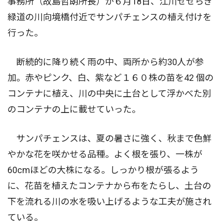
事務所（故島哲朗所長）が６月18日、江川せせらぎ
緑道の川向境橋付近でサンパチェンスの植え付けを
行った。
断続的に降り続く雨の中、両所から約30人が参
加。赤やピンク、白、紫など１６０株の苗を42 個の
コンテナに植え、川の中央に土台として浮かべた別
のコンテナの上に載せていった。
サンパチェンスは、夏の暑さに強く、秋まで色鮮
やかな花を咲かせる品種。よく根を張り、一株が
60cmほどの大株になる。しっかり根が張るよう
に、花苗を植えたコンテナから布をたらし、土台の
下を流れる川の水を吸い上げるような工夫が施され
ている。