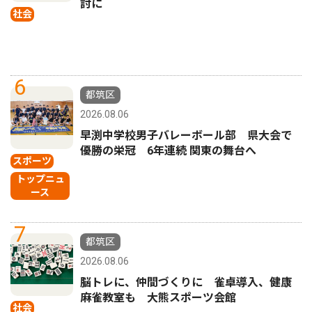
討に
社会
6
都筑区
2026.08.06
早渕中学校男子バレーボール部 県大会で
優勝の栄冠 6年連続 関東の舞台へ
スポーツ
トップニュ
ース
7
都筑区
2026.08.06
脳トレに、仲間づくりに 雀卓導入、健康
麻雀教室も 大熊スポーツ会館
社会