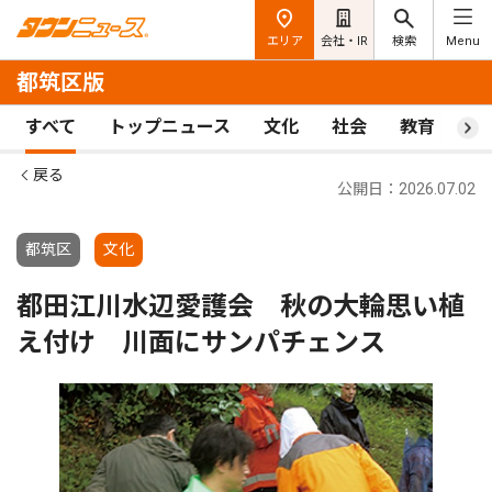
エリア
会社・IR
検索
Menu
都筑区版
すべて
トップニュース
文化
社会
教育
ス
戻る
公開日：2026.07.02
都筑区
文化
都田江川水辺愛護会 秋の大輪思い植
え付け 川面にサンパチェンス