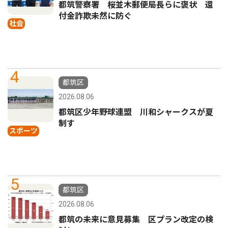
都筑警察署 桜並木郵便局長らに褒状 還
付金詐欺未然に防ぐ
社会
4
都筑区
2026.08.06
都筑区少年野球連盟 川和シャークスが夏
制す
スポーツ
5
都筑区
2026.08.06
都筑の未来に意見募集 区プラン改定の検