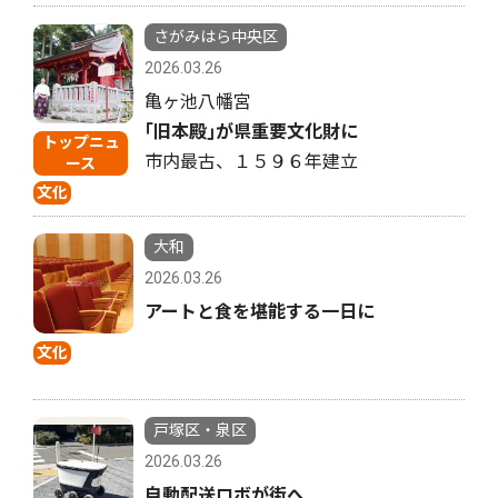
さがみはら中央区
2026.03.26
亀ヶ池八幡宮
｢旧本殿｣が県重要文化財に
トップニュ
市内最古、１５９６年建立
ース
文化
大和
2026.03.26
アートと食を堪能する一日に
文化
戸塚区・泉区
2026.03.26
自動配送ロボが街へ