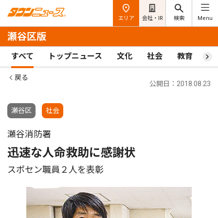
エリア
会社・IR
検索
Menu
瀬谷区版
すべて
トップニュース
文化
社会
教育
ス
戻る
公開日：2018.08.23
瀬谷区
社会
瀬谷消防署
迅速な人命救助に感謝状
スポセン職員２人を表彰