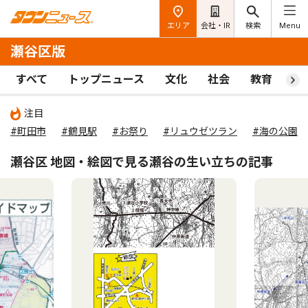
エリア
会社・IR
検索
Menu
瀬谷区版
すべて
トップニュース
文化
社会
教育
ス
注目
#町田市
#鶴見駅
#お祭り
#リュウゼツラン
#海の公園
瀬谷区 地図・絵図で見る瀬谷の生い立ちの記事