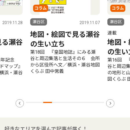
コラム
コラム
瀬谷区
瀬谷区
2019.11.28
2019.11.07
連載
地図・絵図で見る瀬谷
見る瀬谷
地図・
の生い立ち
の生い
第18回 『皇国地誌』にみる瀬
谷と周辺集落と生活その６ 会所
周年記念
第16回 
から区役所へ文／横浜・瀬谷地図
ドマップ』
谷と周辺
くらぶ 田中常義
横浜・瀬谷
の地形と
図くらぶ 
好きなエリアを選んで記事が届く！