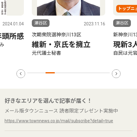
トップニ
瀬谷区
瀬谷区
2024.01.04
2023.11.16
次期衆院選神奈川13区
新神奈川1
年頭所感
維新・京氏を擁立
現新3
み
元代議士秘書
自民は元
好きなエリアを選んで記事が届く！
メール版タウンニュース 読者限定プレゼント実施中
https://www.townnews.co.jp/mail/subscribe?detail=true