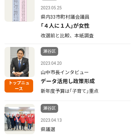
2023.05.25
県内33市町村議会議員
｢４人に１人｣が女性
改選前と比較、本紙調査
瀬谷区
2023.04.20
山中市長インタビュー
データ活用し政策形成
トップニュ
ース
新年度予算は｢子育て｣重点
瀬谷区
2023.04.13
県議選