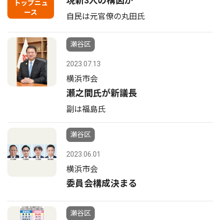
現新3人の構図か
トップニュ
ース
自民は元官僚の丸田氏
瀬谷区
2023.07.13
横浜市会
瀬之間氏が新議長
副は福島氏
瀬谷区
2023.06.01
横浜市会
委員会構成決まる
瀬谷区