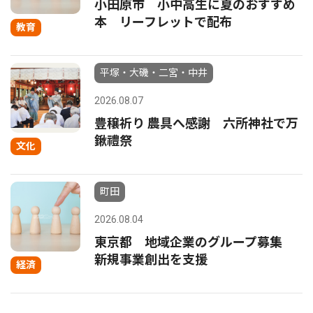
小田原市 小中高生に夏のおすすめ
本 リーフレットで配布
教育
平塚・大磯・二宮・中井
2026.08.07
豊穣祈り 農具へ感謝 六所神社で万
鍬禮祭
文化
町田
2026.08.04
東京都 地域企業のグループ募集
新規事業創出を支援
経済