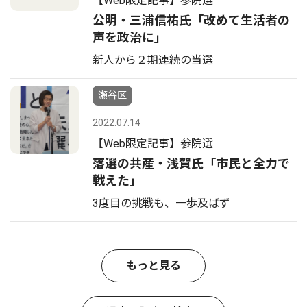
【Web限定記事】参院選
公明・三浦信祐氏「改めて生活者の
声を政治に」
新人から２期連続の当選
瀬谷区
2022.07.14
【Web限定記事】参院選
落選の共産・浅賀氏「市民と全力で
戦えた」
3度目の挑戦も、一歩及ばず
もっと見る