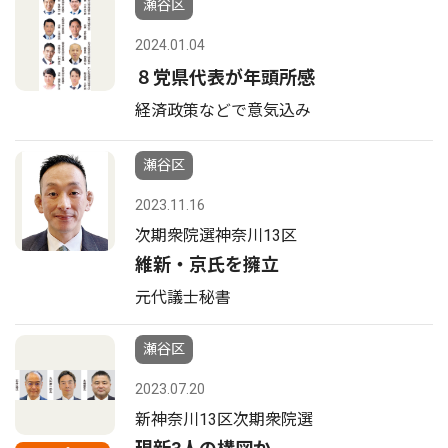
瀬谷区
2024.01.04
８党県代表が年頭所感
経済政策などで意気込み
瀬谷区
2023.11.16
次期衆院選神奈川13区
維新・京氏を擁立
元代議士秘書
瀬谷区
2023.07.20
新神奈川13区次期衆院選