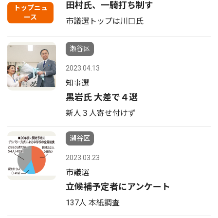
田村氏、一騎打ち制す
トップニュ
ース
市議選トップは川口氏
瀬谷区
2023.04.13
知事選
黒岩氏 大差で４選
新人３人寄せ付けず
瀬谷区
2023.03.23
市議選
立候補予定者にアンケート
137人 本紙調査