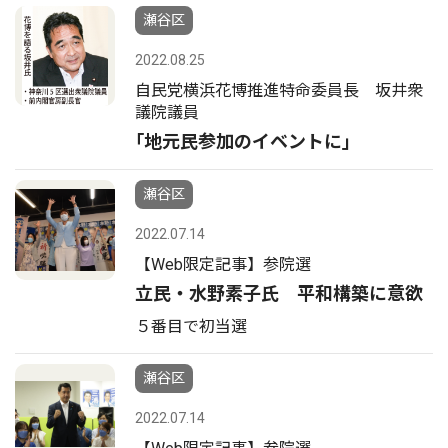
瀬谷区
2022.08.25
自民党横浜花博推進特命委員長 坂井衆
議院議員
｢地元民参加のイベントに｣
瀬谷区
2022.07.14
【Web限定記事】参院選
立民・水野素子氏 平和構築に意欲
５番目で初当選
瀬谷区
2022.07.14