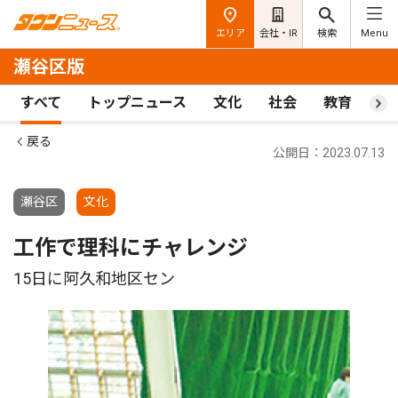
エリア
会社・IR
検索
Menu
瀬谷区版
すべて
トップニュース
文化
社会
教育
ス
戻る
公開日：2023.07.13
瀬谷区
文化
工作で理科にチャレンジ
15日に阿久和地区セン