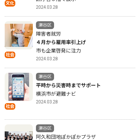
文化
2024.03.28
瀬谷区
障害者就労
４月から雇用率引上げ
市も企業啓発に注力
社会
2024.03.28
瀬谷区
平時から災害時までサポート
横浜市が避難ナビ
2024.03.28
社会
瀬谷区
阿久和団地ぽかぽかプラザ