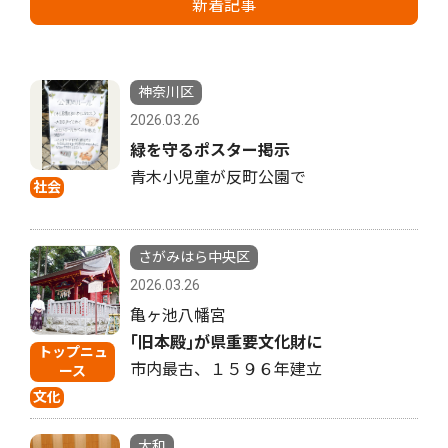
新着記事
神奈川区
2026.03.26
緑を守るポスター掲示
青木小児童が反町公園で
社会
さがみはら中央区
2026.03.26
亀ヶ池八幡宮
｢旧本殿｣が県重要文化財に
トップニュ
市内最古、１５９６年建立
ース
文化
大和