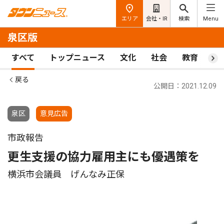
エリア
会社・IR
検索
Menu
泉区版
すべて
トップニュース
文化
社会
教育
ス
戻る
公開日：2021.12.09
泉区
意見広告
市政報告
更生支援の協力雇用主にも優遇策を
横浜市会議員 げんなみ正保