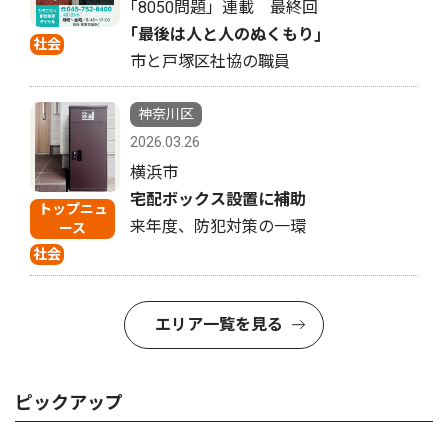
｢8050問題」連載 最終回
｢最後は人と人のぬくもり｣
社会
市と戸塚区社協の職員
神奈川区
2026.03.26
横浜市
宅配ボックス設置に補助
トップニュ
来年度、防犯対策の一環
ース
社会
エリア一覧を見る
ピックアップ