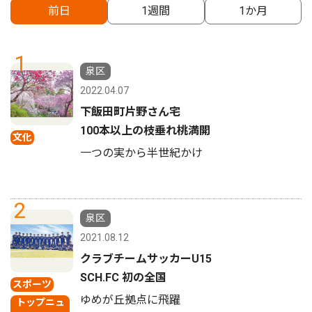
前日
1週間
1か月
1
泉区
2022.04.07
下飯田町片野さん宅
100本以上の枝垂れ桃満開
文化
一つの実から半世紀かけ
2
泉区
2021.08.12
クラブチームサッカーU15
SCH.FC 初の全国
スポーツ
ゆめが丘拠点に飛躍
トップニュ