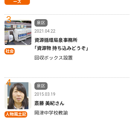
ース
3
泉区
2021.04.22
資源循環局泉事務所
｢資源物 持ち込みどうぞ｣
社会
回収ボックス設置
4
泉区
2015.03.19
斎藤 美紀さん
岡津中学校教諭
人物風土記