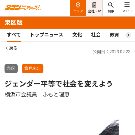
エリア
会社・IR
検索
Menu
泉区版
すべて
トップニュース
文化
社会
教育
ス
戻る
公開日：2023.02.23
泉区
意見広告
ジェンダー平等で社会を変えよう
横浜市会議員 ふもと理恵