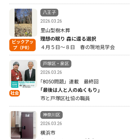
八王子
2026.03.26
里山型樹木葬
理想の眠り 森に還る選択
ピックアッ
４月５日〜８日 春の現地見学会
プ（PR）
戸塚区・泉区
2026.03.26
｢8050問題」連載 最終回
｢最後は人と人のぬくもり｣
社会
市と戸塚区社協の職員
神奈川区
2026.03.26
横浜市