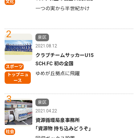
文化
一つの実から半世紀かけ
2
泉区
2021.08.12
クラブチームサッカーU15
SCH.FC 初の全国
スポーツ
ゆめが丘拠点に飛躍
トップニュ
ース
3
泉区
2021.04.22
資源循環局泉事務所
｢資源物 持ち込みどうぞ｣
社会