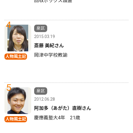
回収ボックス設置
4
泉区
2015.03.19
斎藤 美紀さん
岡津中学校教諭
人物風土記
5
泉区
2012.06.28
阿加多（あがた）直樹さん
慶應義塾大4年 21歳
人物風土記