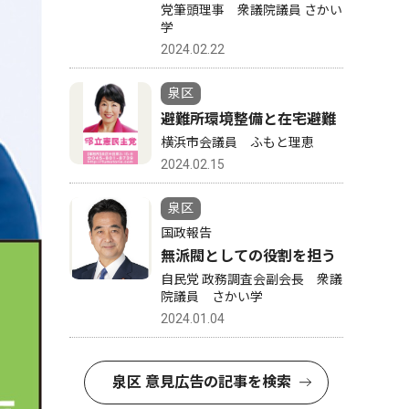
党筆頭理事 衆議院議員 さかい
学
2024.02.22
泉区
避難所環境整備と在宅避難
横浜市会議員 ふもと理恵
2024.02.15
泉区
国政報告
無派閥としての役割を担う
自民党 政務調査会副会長 衆議
院議員 さかい学
2024.01.04
泉区 意見広告の記事を検索