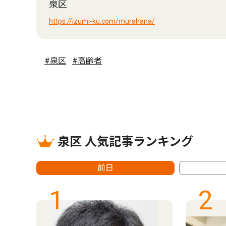
泉区
https://izumi-ku.com/murahana/
#泉区
#高齢者
泉区 人気記事ランキング
前日
1
2