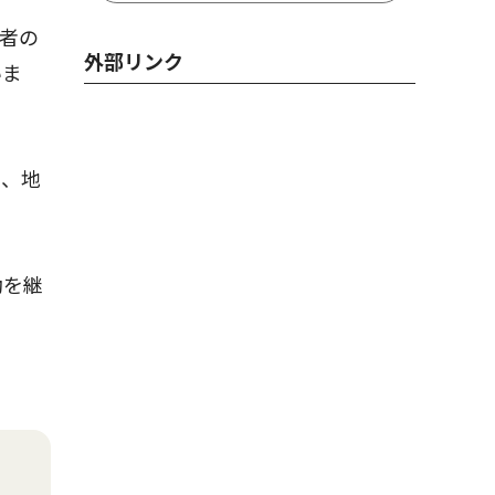
者の
外部リンク
いま
と、地
動を継