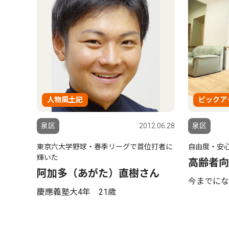
人物風土記
ピックア
泉区
2012.06.28
泉区
東京六大学野球・春季リーグで首位打者に
自由度・安
輝いた
高齢者向
阿加多（あがた）直樹さん
今までにな
慶應義塾大4年 21歳