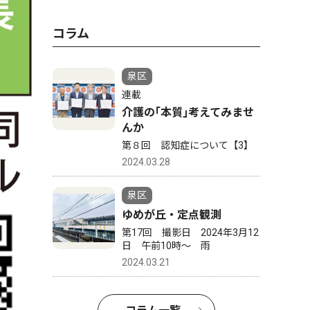
コラム
泉区
連載
介護の｢本質｣考えてみませ
んか
第８回 認知症について【3】
2024.03.28
泉区
ゆめが丘・定点観測
第17回 撮影日 2024年3月12
日 午前10時〜 雨
2024.03.21