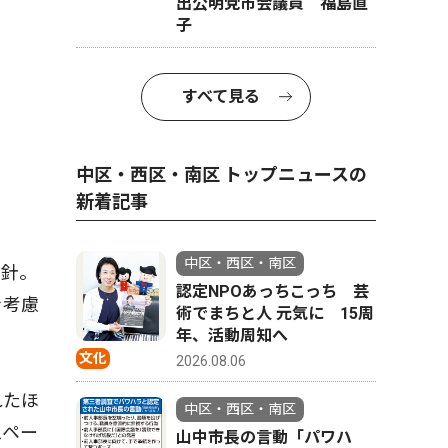
出公明党市会議員 福島直
子
すべて見る
中区・西区・南区 トップニュースの
新着記事
中区・西区・南区
方針。
認定NPOあっちこっち 芸
を考慮
術でまちと人 元気に 15周
年、活動周知へ
文化
2026.08.06
れたほ
中区・西区・南区
スペー
山中市長の言動「パワハ