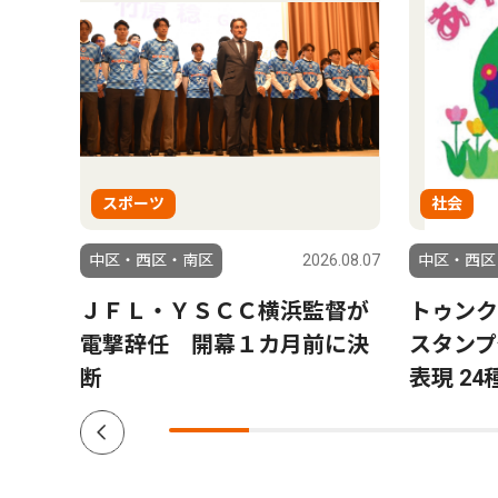
スポーツ
社会
6.08.06
中区・西区・南区
2026.08.07
中区・西区
ラ」
ＪＦＬ・ＹＳＣＣ横浜監督が
トゥンク
結果
電撃辞任 開幕１カ月前に決
スタンプ
断
表現 24