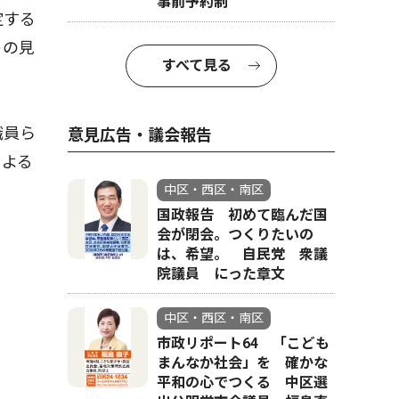
事前予約制
定する
トの見
すべて見る
職員ら
意見広告・議会報告
による
中区・西区・南区
国政報告 初めて臨んだ国
会が閉会。つくりたいの
は、希望。 自民党 衆議
院議員 にった章文
中区・西区・南区
市政リポート64 「こども
まんなか社会」を 確かな
平和の心でつくる 中区選