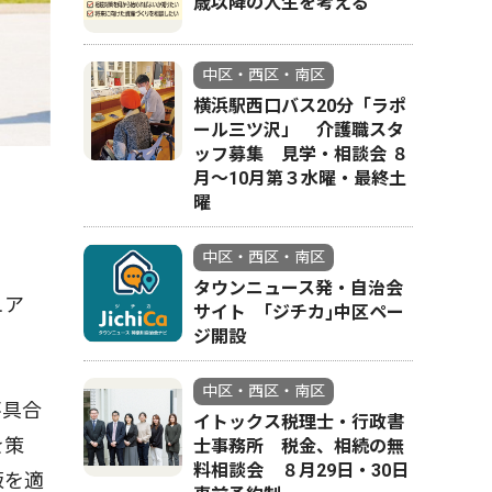
歳以降の人生を考える
中区・西区・南区
横浜駅西口バス20分「ラポ
ール三ツ沢」 介護職スタ
ッフ募集 見学・相談会 ８
月〜10月第３水曜・最終土
曜
中区・西区・南区
タウンニュース発・自治会
ュア
サイト ｢ジチカ｣中区ペー
ジ開設
中区・西区・南区
不具合
イトックス税理士・行政書
を策
士事務所 税金、相続の無
料相談会 ８月29日・30日
版を適