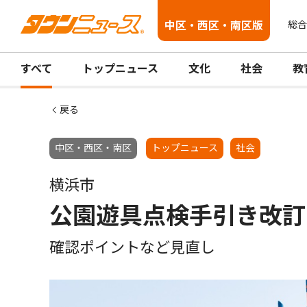
中区・西区・南区版
総合
すべて
トップニュース
文化
社会
教
戻る
中区・西区・南区
トップニュース
社会
横浜市
公園遊具点検手引き改訂
確認ポイントなど見直し