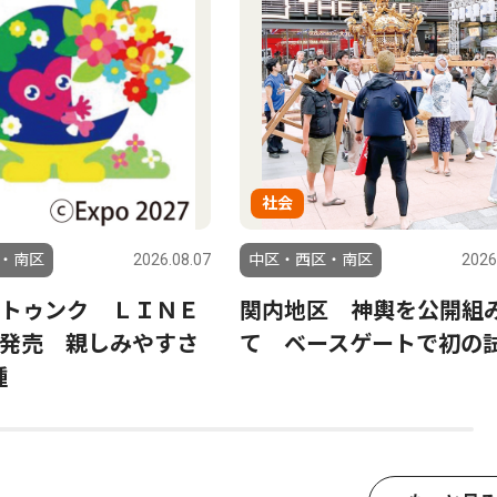
社会
・南区
2026.08.07
中区・西区・南区
2026
トゥンク ＬＩＮＥ
関内地区 神輿を公開組
発売 親しみやすさ
て ベースゲートで初の
種