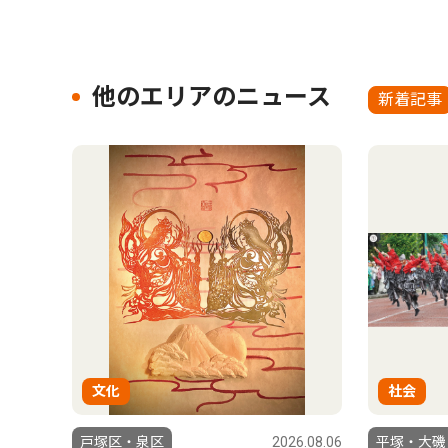
他のエリアのニュース
新着記事
文化
社会
戸塚区・泉区
2026.08.06
平塚・大磯