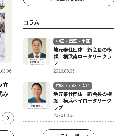
コラム
中区・西区・南区
地元奉仕団体 新会長の横
文化
コラム
顔 横浜南ロータリークラ
ブ
.08.06
中区・西区・南区
2026.08.06
中区・西区
2026.08.06
み立
「ゆず色」のオシロイバナ
地元奉仕
中区・西区・南区
試み
ファン通じ、横浜から全国へ
顔 横浜
地元奉仕団体 新会長の横
顔 横浜ベイロータリーク
ブ
ラブ
2026.08.06