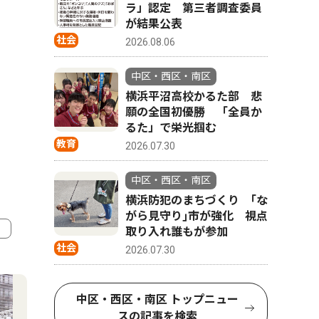
ラ」認定 第三者調査委員
が結果公表
社会
2026.08.06
中区・西区・南区
横浜平沼高校かるた部 悲
願の全国初優勝 「全員か
るた」で栄光掴む
教育
2026.07.30
中区・西区・南区
横浜防犯のまちづくり ｢な
がら見守り｣市が強化 視点
取り入れ誰もが参加
社会
2026.07.30
4
5
中区・西区・南区 トップニュー
スの記事を検索