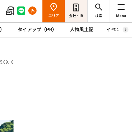
エリア
会社・IR
検索
Menu
R）
タイアップ（PR）
人物風土記
イベント
.09.18