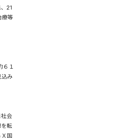
、21
治療等
約６１
見込み
素社会
想を転
ＧＸ国