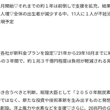
月開始▽それまでの約１年は前倒しで支援を拡充、結果
人増▽全体の出生者が減少する中、11人に１人が不妊
実現予定
社が新料金プランを設定▽21年から23年10月までに
らの３年間で、約１兆３千億円程度は負担が軽減される
向き合うべきと判断、総理大臣として「２０５０年脱炭
約ではなく、新たな投資や技術革新を生み出すものと発
創設。洋上風力や水素などを支援▽さらに、20兆円の