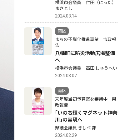
横浜市会議員 仁田（にった）
まさとし
2024.03.14
南区
まちの不燃化推進事業 市政報
告
八幡町に防災活動広場整備
へ
横浜市会議員 高田 しゅうへい
2024.03.07
南区
来年度当初予算案を審議中 県
政報告
｢いのち輝くマグネット神奈
川｣の実現へ
県議会議員 きしべ 都
2024.02.29