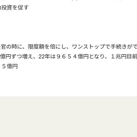
動投資を促す
長官の時に、限度額を倍にし、ワンストップで手続きが
億円ずつ増え、22年は９６５４億円となり、１兆円目前
２５億円