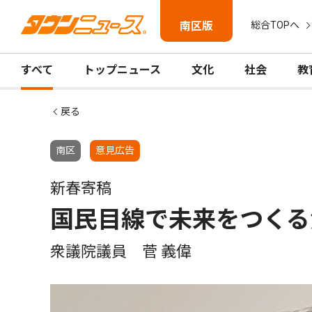
南区版
総合TOPへ
すべて
トップニュース
文化
社会
教
戻る
南区
意見広告
新春寄稿
国民目線で未来をつくる
衆議院議員 菅 義偉