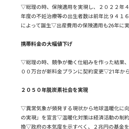
▽総理の時、保険適用を実現し、２０２２年４
年度の不妊治療等の出生者数は前年比９４１６
によって誕生▽出産費用の保険適用も26年に
携帯料金の大幅値下げ
▽総理の時、競争が働く仕組みを作った結果、各
００万台が新料金プランに契約変更▽21年か
２０５０年脱炭素社会を実現
▽異常気象が頻発する現状から地球温暖化に
の実現」を宣言▽温暖化対策は経済活動の制
換▽政府の本気度を示すべく、２兆円の基金を