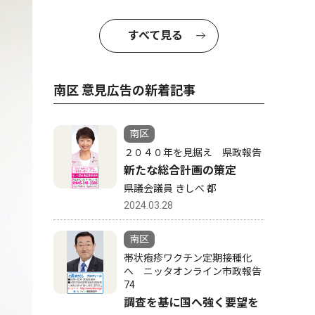
すべて見る
南区 意見広告の新着記事
南区
２０４０年を見据え 県政報告
新たな総合計画の策定
県議会議員 きしべ 都
2024.03.28
南区
帯状疱疹ワクチン定期接種化
へ ニッタオンライン市政報告
74
調査を基に国へ強く要望を