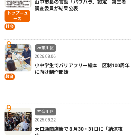
山中市長の言動「パワハラ」認定 第三者
調査委員が結果公表
トップニュ
ース
社会
8
神奈川区
2026.08.06
小中学生でバリアフリー絵本 区制100周年
に向け制作開始
教育
9
神奈川区
2025.08.22
大口通商店街で８月30・31日に「納涼夜