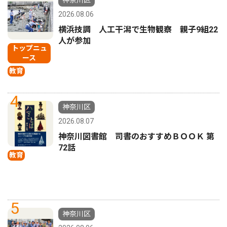
神奈川区
2026.08.06
横浜技調 人工干潟で生物観察 親子9組22
人が参加
トップニュ
ース
教育
4
神奈川区
2026.08.07
神奈川図書館 司書のおすすめＢＯＯＫ 第
72話
教育
5
神奈川区