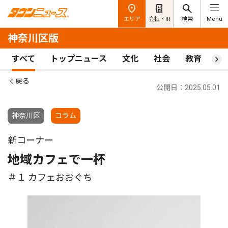
エリア
会社・IR
検索
Menu
神奈川区版
すべて
トップニュース
文化
社会
教育
ス
戻る
公開日：2025.05.01
神奈川区
コラム
新コーナー
地域カフェで一杯
＃１ カフェおおぐち