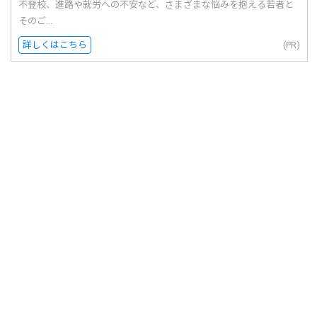
不登校、進路や就労への不安など、さまざまな悩みを抱える若者と
そのご...
詳しくはこちら
(PR)