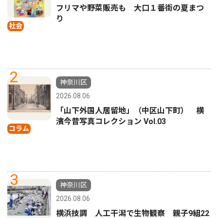
フリマや野菜販売も 大口１番街の夏まつ
り
社会
2
神奈川区
2026.08.06
「山下外国人居留地」（中区山下町） 横
濱今昔写真コレクション Vol.03
コラム
3
神奈川区
2026.08.06
横浜技調 人工干潟で生物観察 親子9組22