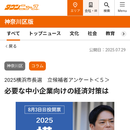
エリア
会社・IR
検索
Menu
神奈川区版
すべて
トップニュース
文化
社会
教育
ス
戻る
公開日：2025.07.29
神奈川区
コラム
2025横浜市長選 立候補者アンケート＜５＞
必要な中小企業向けの経済対策は