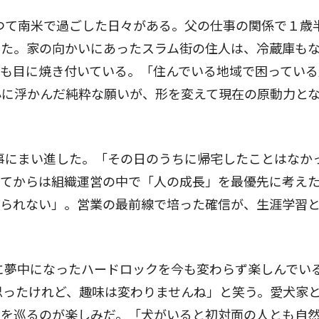
つて南米で過ごした日々がある。父の仕事の関係で１歳
した。家の向かいにあったスラム街の住人は、冷蔵庫も
も目に焼き付いている。「住んでいる地域で困っている
心に浮かんだ純粋な願いが、形を変えて現在の原動力と
事にまい進した。「その日のうちに帰宅したことはなか
ってからは組織運営の中で「人の成長」を最優先に考え
げられない」。営業の最前線で培った確信が、生涯学習
に夢中になったハードロックを今も変わらず楽しんでい
思ったけれど、趣味は変わりませんね」と笑う。愛犬家
ェを巡るのが楽しみだ。「犬がいると初対面の人とも自