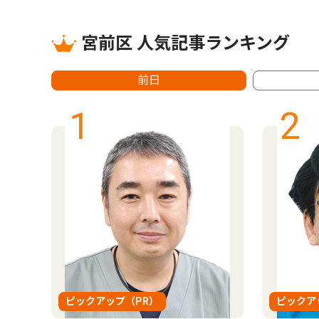
宮前区 人気記事ランキング
前日
1
2
ピックアップ（PR）
ピックア