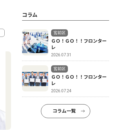
コラム
宮前区
ＧＯ！ＧＯ！！フロンター
4
5
レ
2026.07.31
宮前区
ＧＯ！ＧＯ！！フロンター
レ
2026.07.24
コラム一覧
社会
トップニ