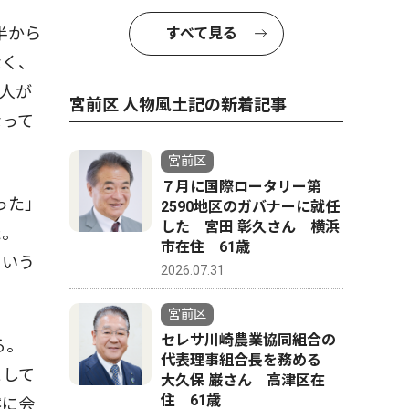
半から
すべて見る
なく、
人が
宮前区 人物風土記の新着記事
なって
宮前区
７月に国際ロータリー第
った」
2590地区のガバナーに就任
した 宮田 彰久さん 横浜
た。
市在住 61歳
という
2026.07.31
宮前区
セレサ川崎農業協同組合の
る。
代表理事組合長を務める
として
大久保 巌さん 高津区在
住 61歳
然に会