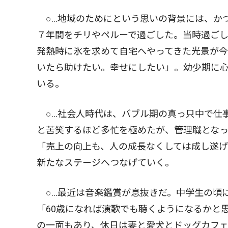
○…地域のためにという思いの背景には、か
７年間をチリやペルーで過ごした。当時過ご
発熱時に氷を求めて自宅へやってきた光景が今
いたら助けたい。幸せにしたい」。幼少期に
いる。
○…社会人時代は、バブル期の真っ只中で仕
と苦笑するほど多忙を極めたが、管理職とな
「売上の向上も、人の成長なくしては成し遂
新たなステージへつなげていく。
○…最近は音楽鑑賞が息抜きだ。中学生の頃
「60歳になれば演歌でも聴くようになるかと
の一面もあり、休日は妻と愛犬とドッグカフ