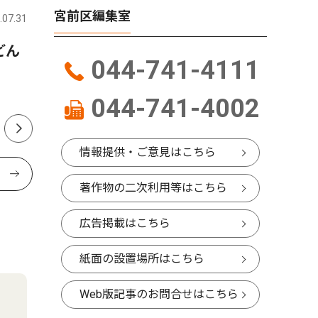
宮前区編集室
.07.31
宮前区
2026.07.08
宮前区
どん
宮前区役所向かい、書店跡地
元書店跡
044-741-4111
にインターナショナルスクー
校法人が
ル
044-741-4002
情報提供・ご意見はこちら
著作物の二次利用等はこちら
広告掲載はこちら
紙面の設置場所はこちら
Web版記事のお問合せはこちら