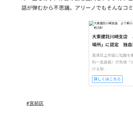
話が弾むから不思議。アリーノでもそんなコ
大東建託川崎支店 
場所」に認定 独自
高津区上作延に社屋を
利一支店長）が先頃「
ける地...
詳しくはこちら
#宮前区