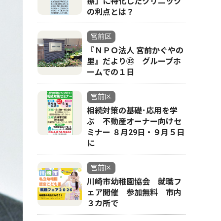
療」に特化したクリニック
の利点とは？
宮前区
『ＮＰＯ法人 宮前かぐやの
里』だより㉟ グループホ
ームでの１日
宮前区
相続対策の基礎･応用を学
ぶ 不動産オーナー向けセ
ミナー ８月29日・９月５日
に
宮前区
川崎市幼稚園協会 就職フ
ェア開催 参加無料 市内
３カ所で