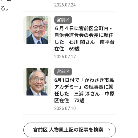
2026.07.24
いる。
宮前区
６月４日に宮前区全町内・
自治会連合会の会長に就任
した 石川 閣さん 南平台
在住 69歳
2026.07.17
宮前区
6月1日付で「かわさき市民
アカデミー」の理事長に就
任した 三浦 淳さん 中原
区在住 73歳
2026.07.10
宮前区 人物風土記の記事を検索