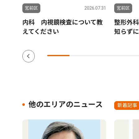
5.04.11
宮前区
2026.07.31
宮前区
内科 内視鏡検査について教
整形外科
えてください
知らずに
他のエリアのニュース
新着記事