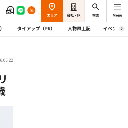
エリア
会社・IR
検索
Menu
R）
タイアップ（PR）
人物風土記
イベント
.05.22
リ
歳