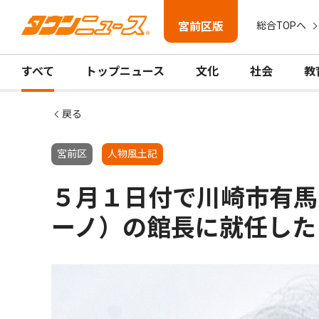
宮前区版
総合TOPへ
すべて
トップニュース
文化
社会
教
戻る
宮前区
人物風土記
５月１日付で川崎市有馬
ーノ）の館長に就任した 