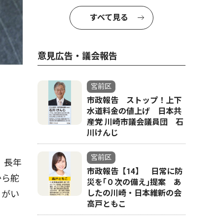
すべて見る
意見広告・議会報告
宮前区
市政報告 ストップ！上下
水道料金の値上げ 日本共
産党 川崎市議会議員団 石
川けんじ
宮前区
。長年
市政報告【14】 日常に防
から舵
災を｢０次の備え｣提案 あ
したの川崎・日本維新の会
りがい
高戸ともこ