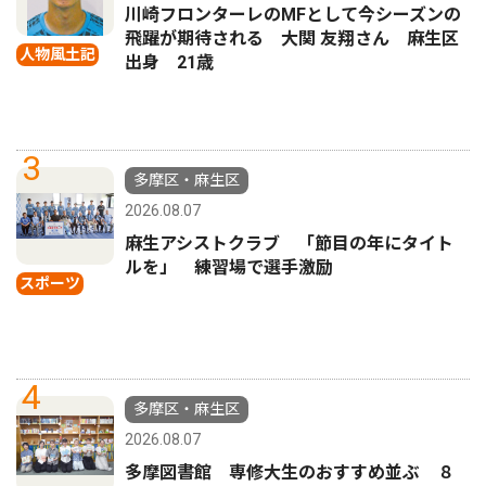
川崎フロンターレのMFとして今シーズンの
飛躍が期待される 大関 友翔さん 麻生区
人物風土記
出身 21歳
3
多摩区・麻生区
2026.08.07
麻生アシストクラブ 「節目の年にタイト
ルを」 練習場で選手激励
スポーツ
4
多摩区・麻生区
2026.08.07
多摩図書館 専修大生のおすすめ並ぶ ８