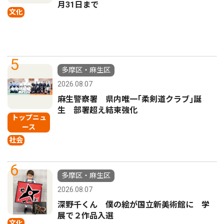
月31日まで
文化
5
多摩区・麻生区
2026.08.07
麻生警察署 県内唯一｢柔剣道クラブ｣誕
生 部署超え結束強化
トップニュ
ース
社会
6
多摩区・麻生区
2026.08.07
深野千くん 僕の絵が国立新美術館に 学
展で２作品入選
文化