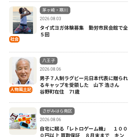
茅ヶ崎・寒川
2026.08.03
タイ式ヨガ体験募集 勤労市民会館で全
５回
社会
八王子
2026.08.06
男子７人制ラグビー元日本代表に贈られ
るキャップを受領した 山下 浩さん
人物風土記
谷野町在住 71歳
さがみはら南区
2026.08.06
自宅に眠る「レトロゲーム機」 １００
０円以上 買取保証 ８月末まで キン