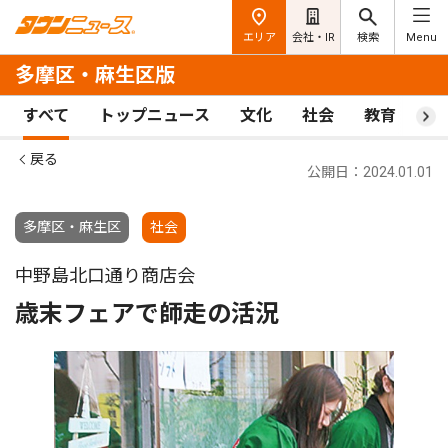
エリア
会社・IR
検索
Menu
多摩区・麻生区版
すべて
トップニュース
文化
社会
教育
ス
戻る
公開日：2024.01.01
多摩区・麻生区
社会
中野島北口通り商店会
歳末フェアで師走の活況