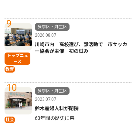
9
多摩区・麻生区
2026.08.07
川崎市内 高校選び、部活動で 市サッカ
ー協会が主催 初の試み
トップニュ
ース
教育
10
多摩区・麻生区
2023.07.07
鈴木産婦人科が閉院
63年間の歴史に幕
社会